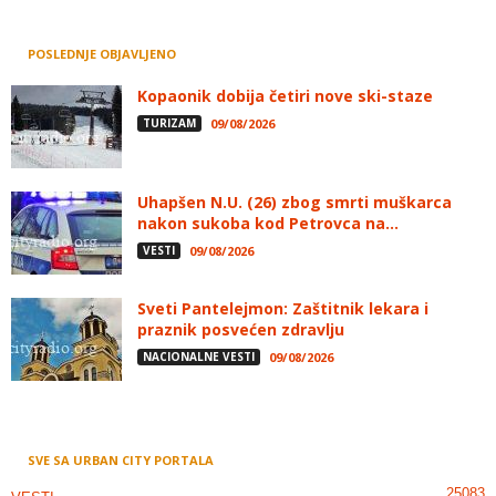
POSLEDNJE OBJAVLJENO
Kopaonik dobija četiri nove ski-staze
TURIZAM
09/08/2026
Uhapšen N.U. (26) zbog smrti muškarca
nakon sukoba kod Petrovca na...
VESTI
09/08/2026
Sveti Pantelejmon: Zaštitnik lekara i
praznik posvećen zdravlju
NACIONALNE VESTI
09/08/2026
SVE SA URBAN CITY PORTALA
25083