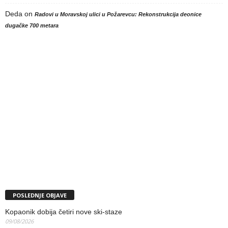
Deda
on
Radovi u Moravskoj ulici u Požarevcu: Rekonstrukcija deonice
dugačke 700 metara
POSLEDNJE OBJAVE
Kopaonik dobija četiri nove ski-staze
09/08/2026