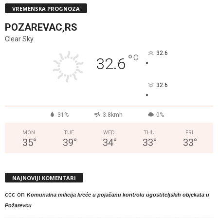
VREMENSKA PROGNOZA
POZAREVAC,RS
Clear Sky
32.6
°
C
32.6
°
32.6
°
31%
3.8kmh
0%
MON
TUE
WED
THU
FRI
35
°
39
°
34
°
33
°
33
°
NAJNOVIJI KOMENTARI
ccc
on
Komunalna milicija kreće u pojačanu kontrolu ugostiteljskih objekata u
Požarevcu