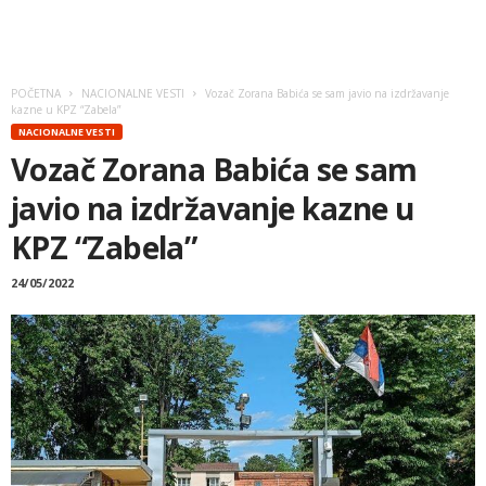
POČETNA
NACIONALNE VESTI
Vozač Zorana Babića se sam javio na izdržavanje
kazne u KPZ “Zabela”
NACIONALNE VESTI
Vozač Zorana Babića se sam
javio na izdržavanje kazne u
KPZ “Zabela”
24/05/2022