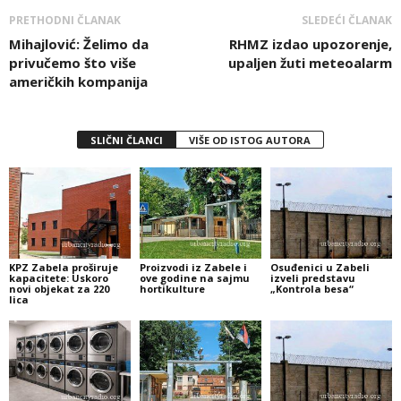
PRETHODNI ČLANAK
SLEDEĆI ČLANAK
Mihajlović: Želimo da
RHMZ izdao upozorenje,
privučemo što više
upaljen žuti meteoalarm
američkih kompanija
SLIČNI ČLANCI
VIŠE OD ISTOG AUTORA
KPZ Zabela proširuje
Proizvodi iz Zabele i
Osuđenici u Zabeli
kapacitete: Uskoro
ove godine na sajmu
izveli predstavu
novi objekat za 220
hortikulture
„Kontrola besa“
lica