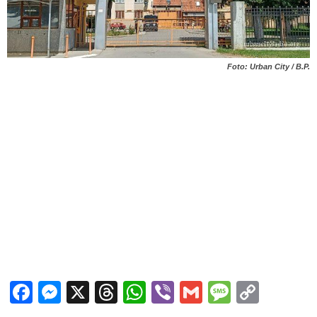
Foto: Urban City / B.P.
Facebook
Messenger
X
Threads
WhatsApp
Viber
Gmail
Messag
Copy
Link