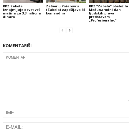
KPZ Zabela
Zatvor u Požarevcu
KPZ “Zabela” obeležila
iznajmljuje devet veš
(Zabela) zapošljava 15
Međunarodni dan
mašina za 3,3 miliona
komandira
ljudskih prava
dinara
predstavom
„Profesionalac“
KOMENTARIŠI