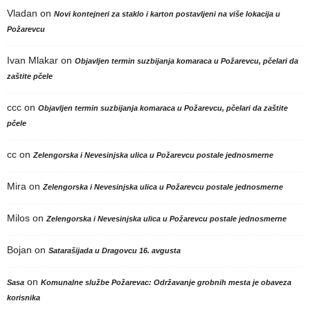
Vladan
on
Novi kontejneri za staklo i karton postavljeni na više lokacija u
Požarevcu
Ivan Mlakar
on
Objavljen termin suzbijanja komaraca u Požarevcu, pčelari da
zaštite pčele
ccc
on
Objavljen termin suzbijanja komaraca u Požarevcu, pčelari da zaštite
pčele
cc
on
Zelengorska i Nevesinjska ulica u Požarevcu postale jednosmerne
Mira
on
Zelengorska i Nevesinjska ulica u Požarevcu postale jednosmerne
Milos
on
Zelengorska i Nevesinjska ulica u Požarevcu postale jednosmerne
Bojan
on
Satarašijada u Dragovcu 16. avgusta
on
Sasa
Komunalne službe Požarevac: Održavanje grobnih mesta je obaveza
korisnika