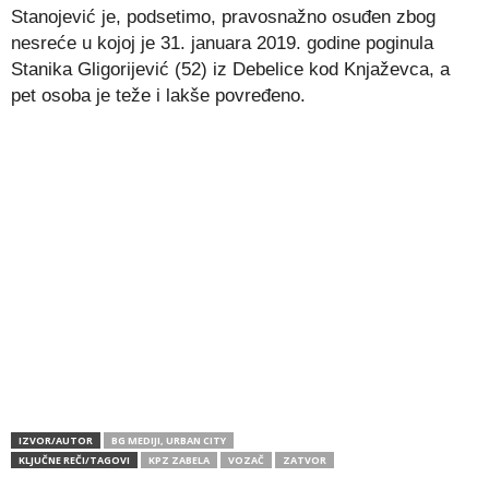
Stanojević je, podsetimo, pravosnažno osuđen zbog
nesreće u kojoj je 31. januara 2019. godine poginula
Stanika Gligorijević (52) iz Debelice kod Knjaževca, a
pet osoba je teže i lakše povređeno.
IZVOR/AUTOR
BG MEDIJI, URBAN CITY
KLJUČNE REČI/TAGOVI
KPZ ZABELA
VOZAČ
ZATVOR