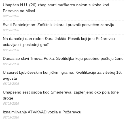
Uhapšen N.U. (26) zbog smrti muškarca nakon sukoba kod
Petrovca na Mlavi
09/08/2026
Sveti Pantelejmon: Zaštitnik lekara i praznik posvećen zdravlju
09/08/2026
Na današnji dan rođen Đura Jakšić: Pesnik koji je u Požarevcu
ostavljao i „poslednji groš“
08/08/2026
Danas se slavi Trnova Petka: Svetiteljka koju posebno poštuju žene
08/08/2026
U susret Ljubičevskim konjičkim igrama: Kvalifikacije za višeboj 16.
avgusta
08/08/2026
Uhapšeno šest osoba kod Smedereva, zaplenjeno oko pola tone
droge
08/08/2026
Iznajmljivanje ATV/KVAD vozila u Požarevcu
08/08/2026