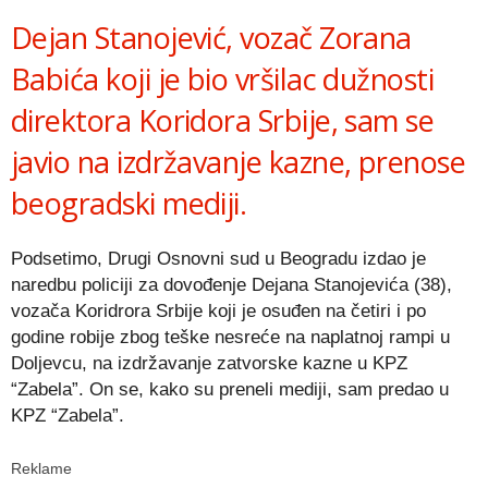
Dejan Stanojević, vozač Zorana
Babića koji je bio vršilac dužnosti
direktora Koridora Srbije, sam se
javio na izdržavanje kazne, prenose
beogradski mediji.
Podsetimo, Drugi Osnovni sud u Beogradu izdao je
naredbu policiji za dovođenje Dejana Stanojevića (38),
vozača Koridrora Srbije koji je osuđen na četiri i po
godine robije zbog teške nesreće na naplatnoj rampi u
Doljevcu, na izdržavanje zatvorske kazne u KPZ
“Zabela”. On se, kako su preneli mediji, sam predao u
KPZ “Zabela”.
Reklame