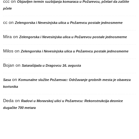
ccc
on
Objavljen termin suzbijanja komaraca u Požarevcu, pčelari da zaštite
pčele
cc
on
Zelengorska i Nevesinjska ulica u Požarevcu postale jednosmerne
Mira
on
Zelengorska i Nevesinjska ulica u Požarevcu postale jednosmerne
Milos
on
Zelengorska i Nevesinjska ulica u Požarevcu postale jednosmerne
Bojan
on
Satarašijada u Dragovcu 16. avgusta
on
Sasa
Komunalne službe Požarevac: Održavanje grobnih mesta je obaveza
korisnika
Deda
on
Radovi u Moravskoj ulici u Požarevcu: Rekonstrukcija deonice
dugačke 700 metara