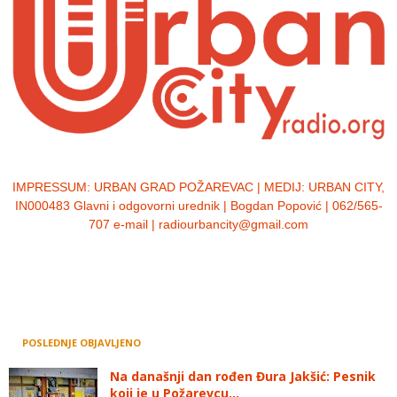
IMPRESSUM:
URBAN GRAD POŽAREVAC | MEDIJ: URBAN CITY,
IN000483 Glavni i odgovorni urednik | Bogdan Popović | 062/565-
707 e-mail | radiourbancity@gmail.com
POSLEDNJE OBJAVLJENO
Na današnji dan rođen Đura Jakšić: Pesnik
koji je u Požarevcu...