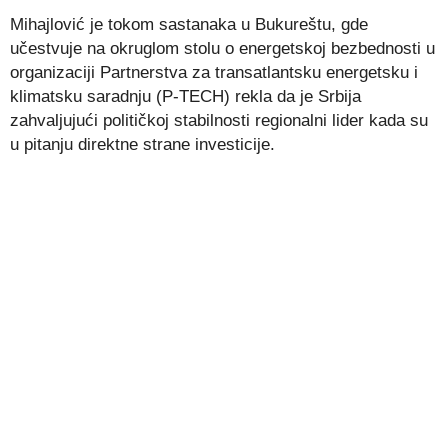
Mihajlović je tokom sastanaka u Bukureštu, gde
učestvuje na okruglom stolu o energetskoj bezbednosti u
organizaciji Partnerstva za transatlantsku energetsku i
klimatsku saradnju (P-TECH) rekla da je Srbija
zahvaljujući političkoj stabilnosti regionalni lider kada su
u pitanju direktne strane investicije.