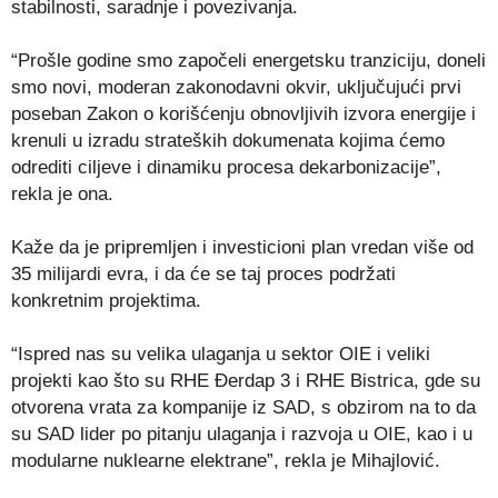
stabilnosti, saradnje i povezivanja.
“Prošle godine smo započeli energetsku tranziciju, doneli
smo novi, moderan zakonodavni okvir, uključujući prvi
poseban Zakon o korišćenju obnovljivih izvora energije i
krenuli u izradu strateških dokumenata kojima ćemo
odrediti ciljeve i dinamiku procesa dekarbonizacije”,
rekla je ona.
Kaže da je pripremljen i investicioni plan vredan više od
35 milijardi evra, i da će se taj proces podržati
konkretnim projektima.
“Ispred nas su velika ulaganja u sektor OIE i veliki
projekti kao što su RHE Đerdap 3 i RHE Bistrica, gde su
otvorena vrata za kompanije iz SAD, s obzirom na to da
su SAD lider po pitanju ulaganja i razvoja u OIE, kao i u
modularne nuklearne elektrane”, rekla je Mihajlović.