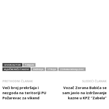
IZVOR/AUTOR
TANJUG
KLJUČNE REČI/TAGOVI
ENERGIJA
STRUJA
ZORANA MIHAJLOVIC
PRETHODNI ČLANAK
SLEDEĆI ČLANAK
Veći broj prekršaja i
Vozač Zorana Babića se
nezgoda na teritoriji PU
sam javio na izdržavanje
Požarevac za vikend
kazne u KPZ “Zabela”