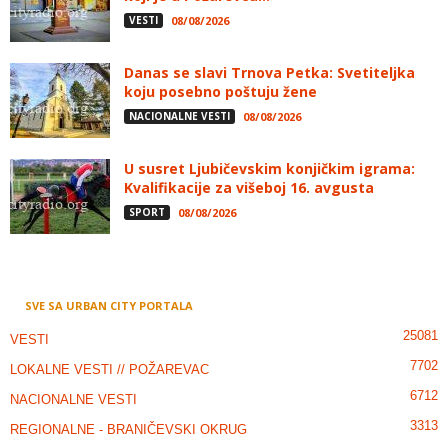
VESTI
08/08/2026
Danas se slavi Trnova Petka: Svetiteljka
koju posebno poštuju žene
NACIONALNE VESTI
08/08/2026
U susret Ljubičevskim konjičkim igrama:
Kvalifikacije za višeboj 16. avgusta
SPORT
08/08/2026
SVE SA URBAN CITY PORTALA
25081
VESTI
7702
LOKALNE VESTI // POŽAREVAC
6712
NACIONALNE VESTI
3313
REGIONALNE - BRANIČEVSKI OKRUG