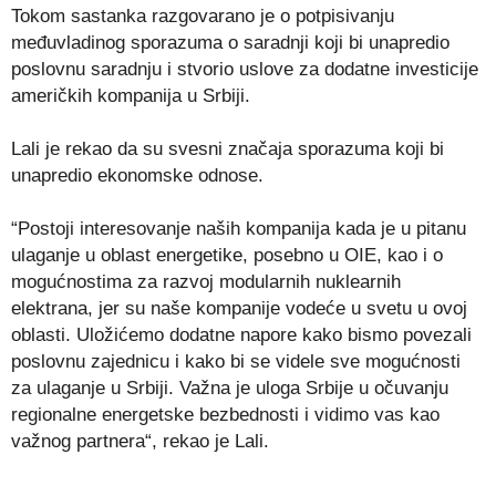
Tokom sastanka razgovarano je o potpisivanju
međuvladinog sporazuma o saradnji koji bi unapredio
poslovnu saradnju i stvorio uslove za dodatne investicije
američkih kompanija u Srbiji.
Lali je rekao da su svesni značaja sporazuma koji bi
unapredio ekonomske odnose.
“Postoji interesovanje naših kompanija kada je u pitanu
ulaganje u oblast energetike, posebno u OIE, kao i o
mogućnostima za razvoj modularnih nuklearnih
elektrana, jer su naše kompanije vodeće u svetu u ovoj
oblasti. Uložićemo dodatne napore kako bismo povezali
poslovnu zajednicu i kako bi se videle sve mogućnosti
za ulaganje u Srbiji. Važna je uloga Srbije u očuvanju
regionalne energetske bezbednosti i vidimo vas kao
važnog partnera“, rekao je Lali.