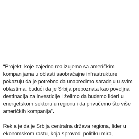
“Projekti koje zajedno realizujemo sa američkim
kompanijama u oblasti saobraćajne infrastrukture
pokazuju da je potrebno da unapredimo saradnju u svim
oblastima, budući da je Srbija prepoznata kao povoljna
destinacija za investicije i želimo da budemo lideri u
energetskom sektoru u regionu i da privučemo što više
američkih kompanija”.
Rekla je da je Srbija centralna država regiona, lider u
ekonomskom rastu, koja sprovodi politiku mira,