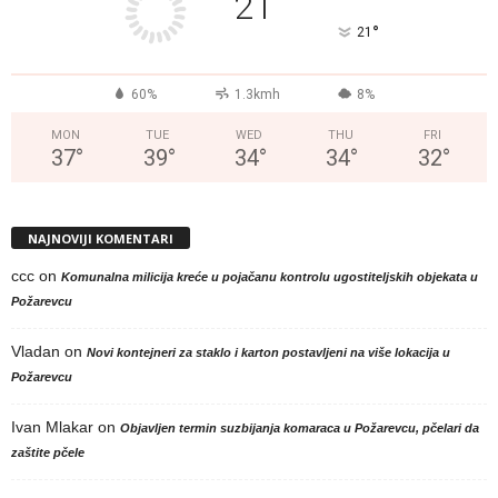
21
°
21
60%
1.3kmh
8%
MON
TUE
WED
THU
FRI
37
°
39
°
34
°
34
°
32
°
NAJNOVIJI KOMENTARI
ccc
on
Komunalna milicija kreće u pojačanu kontrolu ugostiteljskih objekata u
Požarevcu
Vladan
on
Novi kontejneri za staklo i karton postavljeni na više lokacija u
Požarevcu
Ivan Mlakar
on
Objavljen termin suzbijanja komaraca u Požarevcu, pčelari da
zaštite pčele