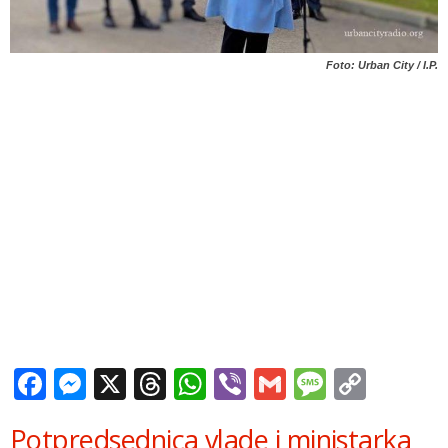
Foto: Urban City / I.P.
Facebook
Messenger
X
Threads
WhatsApp
Viber
Gmail
Messag
Copy
Link
Potpredsednica vlade i ministarka