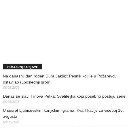
POSLEDNJE OBJAVE
Na današnji dan rođen Đura Jakšić: Pesnik koji je u Požarevcu
ostavljao i „poslednji groš“
08/08/2026
Danas se slavi Trnova Petka: Svetiteljka koju posebno poštuju žene
08/08/2026
U susret Ljubičevskim konjičkim igrama: Kvalifikacije za višeboj 16.
avgusta
08/08/2026