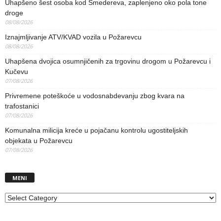
Uhapšeno šest osoba kod Smedereva, zaplenjeno oko pola tone
droge
08/08/2026
Iznajmljivanje ATV/KVAD vozila u Požarevcu
08/08/2026
Uhapšena dvojica osumnjičenih za trgovinu drogom u Požarevcu i
Kučevu
07/08/2026
Privremene poteškoće u vodosnabdevanju zbog kvara na
trafostanici
07/08/2026
Komunalna milicija kreće u pojačanu kontrolu ugostiteljskih
objekata u Požarevcu
07/08/2026
MENI
MENI