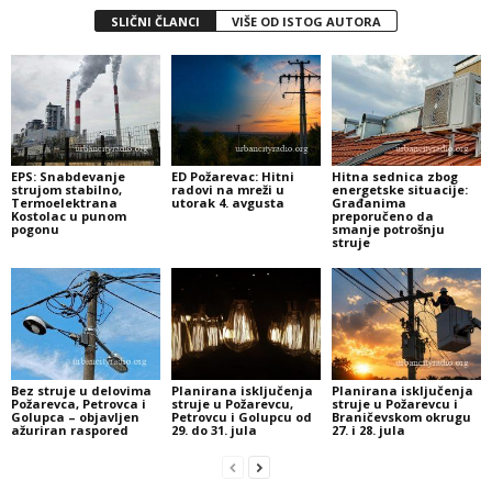
SLIČNI ČLANCI
VIŠE OD ISTOG AUTORA
EPS: Snabdevanje
ED Požarevac: Hitni
Hitna sednica zbog
strujom stabilno,
radovi na mreži u
energetske situacije:
Termoelektrana
utorak 4. avgusta
Građanima
Kostolac u punom
preporučeno da
pogonu
smanje potrošnju
struje
Bez struje u delovima
Planirana isključenja
Planirana isključenja
Požarevca, Petrovca i
struje u Požarevcu,
struje u Požarevcu i
Golupca – objavljen
Petrovcu i Golupcu od
Braničevskom okrugu
ažuriran raspored
29. do 31. jula
27. i 28. jula