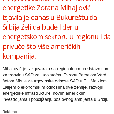
energetike Zorana Mihajlović
izjavila je danas u Bukureštu da
Srbija želi da bude lider u
energetskom sektoru u regionu i da
privuče što više američkih
kompanija.
Mihajlović je razgovarala sa regionalnom predstavnicom
za trgovinu SAD za jugoistočnu Evropu Pamelom Vard i
šefom Misije za trgovinske odnose SAD u EU Majklom
Lalijem o ekonomskim odnosima dve zemlje, razvoju
energetske infrastrukture, novim američkim
investicijama i poboljšanju poslovnog ambijenta u Srbiji.
Reklame