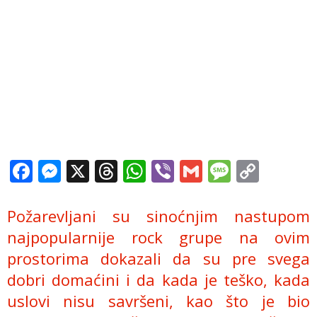
Facebook
Messenger
X
Threads
WhatsApp
Viber
Gmail
Messag
Copy
Link
Požarevljani su sinoćnjim nastupom
najpopularnije rock grupe na ovim
prostorima dokazali da su pre svega
dobri domaćini i da kada je teško, kada
uslovi nisu savršeni, kao što je bio