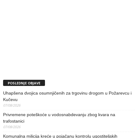
POSLEDNJE OBJAVE
Uhapšena dvojica osumnjičenih za trgovinu drogom u Požarevcu i
Kučevu
07/08/2026
Privremene poteškoće u vodosnabdevanju zbog kvara na
trafostanici
07/08/2026
Komunalna milicija kreće u pojačanu kontrolu ugostiteljskih