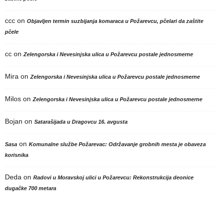
ccc
on
Objavljen termin suzbijanja komaraca u Požarevcu, pčelari da zaštite
pčele
cc
on
Zelengorska i Nevesinjska ulica u Požarevcu postale jednosmerne
Mira
on
Zelengorska i Nevesinjska ulica u Požarevcu postale jednosmerne
Milos
on
Zelengorska i Nevesinjska ulica u Požarevcu postale jednosmerne
Bojan
on
Satarašijada u Dragovcu 16. avgusta
on
Sasa
Komunalne službe Požarevac: Održavanje grobnih mesta je obaveza
korisnika
Deda
on
Radovi u Moravskoj ulici u Požarevcu: Rekonstrukcija deonice
dugačke 700 metara