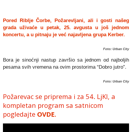
Pored Riblje Čorbe, Požarevljani, ali i gosti našeg
grada uživaće u petak, 25. avgusta u još jednom
koncertu, a u pitnaju je već najavljena grupa Kerber.
Foto: Urban City
Bora je sinoćnji nastup završio sa jednom od najboljih
pesama svih vremena na ovim prostorima “Dobro jutro”.
Foto: Urban City
Požarevac se priprema i za 54. LjKI, a
kompletan program sa satnicom
pogledajte
OVDE.