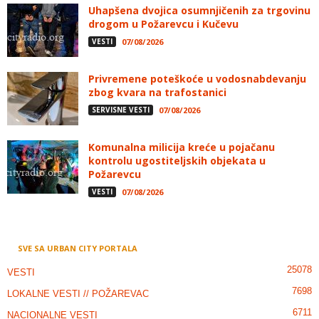
Uhapšena dvojica osumnjičenih za trgovinu
drogom u Požarevcu i Kučevu
VESTI
07/08/2026
Privremene poteškoće u vodosnabdevanju
zbog kvara na trafostanici
SERVISNE VESTI
07/08/2026
Komunalna milicija kreće u pojačanu
kontrolu ugostiteljskih objekata u
Požarevcu
VESTI
07/08/2026
SVE SA URBAN CITY PORTALA
25078
VESTI
7698
LOKALNE VESTI // POŽAREVAC
6711
NACIONALNE VESTI