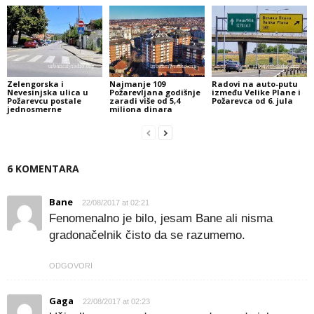
Zelengorska i
Najmanje 109
Radovi na auto-putu
Nevesinjska ulica u
Požarevljana godišnje
između Velike Plane i
Požarevcu postale
zaradi više od 5,4
Požarevca od 6. jula
jednosmerne
miliona dinara
6 KOMENTARA
Bane
22/08/2017 at 02:21
Fenomenalno je bilo, jesam Bane ali nisma
gradonačelnik čisto da se razumemo.
ODGOVORI
Gaga
22/08/2017 at 02:23