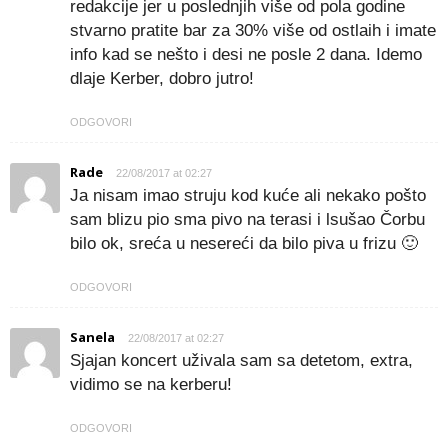
redakcije jer u poslednjih više od pola godine
stvarno pratite bar za 30% više od ostlaih i imate
info kad se nešto i desi ne posle 2 dana. Idemo
dlaje Kerber, dobro jutro!
ODGOVORI
Rade
22/08/2017 at 02:27
Ja nisam imao struju kod kuće ali nekako pošto
sam blizu pio sma pivo na terasi i lsušao Čorbu
bilo ok, sreća u nesereći da bilo piva u frizu 🙂
ODGOVORI
Sanela
22/08/2017 at 02:27
Sjajan koncert uživala sam sa detetom, extra,
vidimo se na kerberu!
ODGOVORI