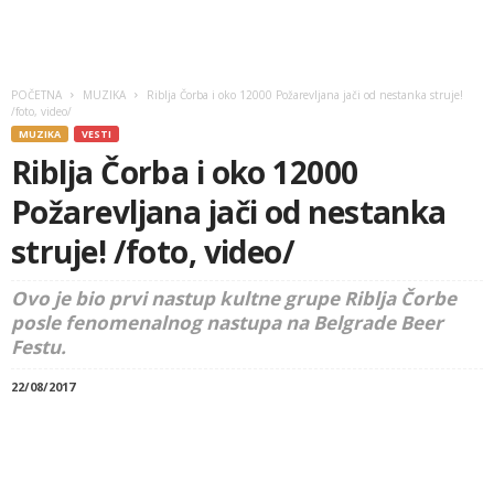
POČETNA
MUZIKA
Riblja Čorba i oko 12000 Požarevljana jači od nestanka struje!
/foto, video/
MUZIKA
VESTI
Riblja Čorba i oko 12000
Požarevljana jači od nestanka
struje! /foto, video/
Ovo je bio prvi nastup kultne grupe Riblja Čorbe
posle fenomenalnog nastupa na Belgrade Beer
Festu.
22/08/2017