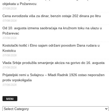
objekata u Požarevcu
07/08/2026
Cena evrodizela viša za dinar, benzin ostaje 202 dinara po litru
07/08/2026
Od 10. avgusta izmena saobraćaja na kružnom toku na ulazu u
Požarevac
07/08/2026
Kostolački kotlić i Etno sajam održani povodom Dana rudara u
Kostolcu
07/08/2026
Vlada Srbije produžila smanjenje akciza na gorivo do 16. avgusta
07/08/2026
Prijateljski remi u Svilajncu – Mladi Radnik 1926 ostao neporažen
protiv srpskoligaša
07/08/2026
MENI
MENI