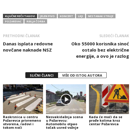
KLJUČNE REČI/TAGOVI
JELEN PIVO
KONCERT
LKJI
NESTANAK STRUJE
POZAREVAC
RIBLJA ČORBA
PRETHODNI ČLANAK
SLEDEĆI ČLANAK
Danas isplata redovne
Oko 55000 korisnika sinoć
novčane naknade NSZ
ostalo bez električne
energije, a ovo je razlog
SLIČNI ČLANCI
VIŠE OD ISTOG AUTORA
Raskrsnica u centru
Nesvakidašnja scena
Kada će moći da se
Požarevca privremeno
u Požarevcu:
prođe kolima kroz
otvorena, radovi i
Automobilu otpao
centar Požarevca
tokom noći
točak usred vožnje