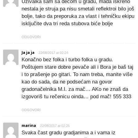
Uživalka sam sa decom u gradu, mada iskreno
nestala je struja pa nisu smetali reflektroi bilo još
bolje, tako da preporuka za vlast i tehničku ekipu
isključite dva tri reda stubova biće bolje
ODGOVORI
Ja ja ja
22/08/2017 at 02:24
Konačno bez folka i turbo folka u gradu.
Poštujem stare dobre pevače ali i Bora je baš taj
i to prašenje po gitari. To nam treba, manite više
kao do sada, da ne podsećam na govor
gradonačelnika M.I. za mač… AKo ne znaš da
izgovoriš tu rečenicu oinda… pod mač! 555 333
ODGOVORI
marina
22/08/2017 at 02:26
Svaka čast gradu gradjanima a i vama iz