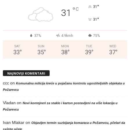
°
31
°
C
31
°
31
37%
4.9kmh
75%
SAT
SUN
MON
TUE
WED
33
°
35
°
38
°
39
°
37
°
NAJNOVIJI KOMENTARI
ccc
on
Komunalna milicija kreće u pojačanu kontrolu ugostiteljskih objekata u
Požarevcu
Vladan
on
Novi kontejneri za staklo i karton postavljeni na više lokacija u
Požarevcu
Ivan Mlakar
on
Objavljen termin suzbijanja komaraca u Požarevcu, pčelari da
zaštite pčele