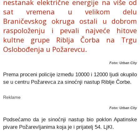
nestanak električne energije na više od
sat vremena u velikom delu
Braničevskog okruga ostali u dobrom
raspoloženju i pevali najveće hitove
kultne grupe Riblja Čorba na Trgu
Oslobođenja u Požarevcu.
Foto: Urban City
Prema proceni policije između 10000 i 12000 ljudi okupilo
se u centru Požarevca za sinoćnji nastup Riblje Čorbe.
Reklame
Foto: Urban City
Podsećamo da je sinoćnji nastup bio poklon Apatinske
pivare Požarevljanima koja je i prijatelj 54. LjKI.