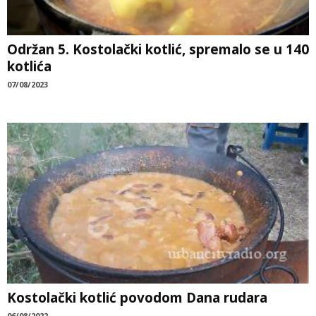
Održan 5. Kostolački kotlić, spremalo se u 140
kotlića
07/08/2023
Kostolački kotlić povodom Dana rudara
06/08/2022