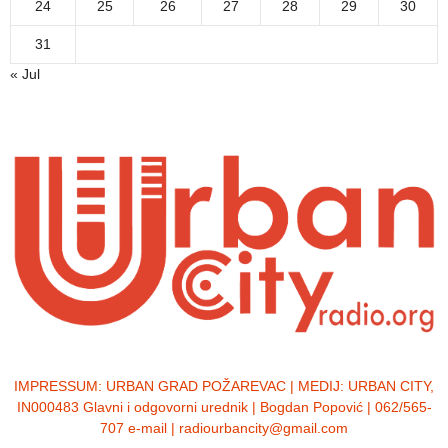
24
25
26
27
28
29
30
31
« Jul
IMPRESSUM:
URBAN GRAD POŽAREVAC | MEDIJ: URBAN CITY,
IN000483 Glavni i odgovorni urednik | Bogdan Popović | 062/565-
707 e-mail | radiourbancity@gmail.com