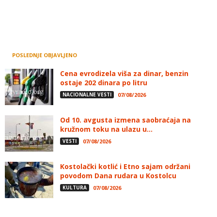
POSLEDNJE OBJAVLJENO
Cena evrodizela viša za dinar, benzin
ostaje 202 dinara po litru
NACIONALNE VESTI
07/08/2026
Od 10. avgusta izmena saobraćaja na
kružnom toku na ulazu u...
VESTI
07/08/2026
Kostolački kotlić i Etno sajam održani
povodom Dana rudara u Kostolcu
KULTURA
07/08/2026