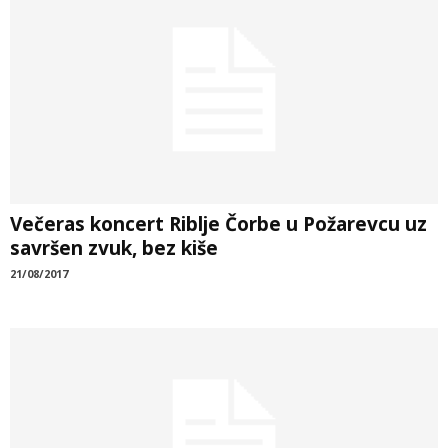
Večeras koncert Riblje Čorbe u Požarevcu uz
savršen zvuk, bez kiše
21/08/2017