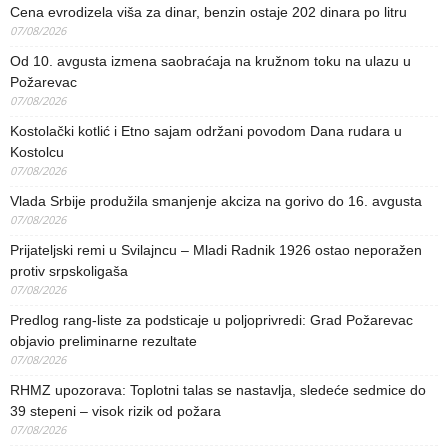
Cena evrodizela viša za dinar, benzin ostaje 202 dinara po litru
07/08/2026
Od 10. avgusta izmena saobraćaja na kružnom toku na ulazu u
Požarevac
07/08/2026
Kostolački kotlić i Etno sajam održani povodom Dana rudara u
Kostolcu
07/08/2026
Vlada Srbije produžila smanjenje akciza na gorivo do 16. avgusta
07/08/2026
Prijateljski remi u Svilajncu – Mladi Radnik 1926 ostao neporažen
protiv srpskoligaša
07/08/2026
Predlog rang-liste za podsticaje u poljoprivredi: Grad Požarevac
objavio preliminarne rezultate
07/08/2026
RHMZ upozorava: Toplotni talas se nastavlja, sledeće sedmice do
39 stepeni – visok rizik od požara
07/08/2026