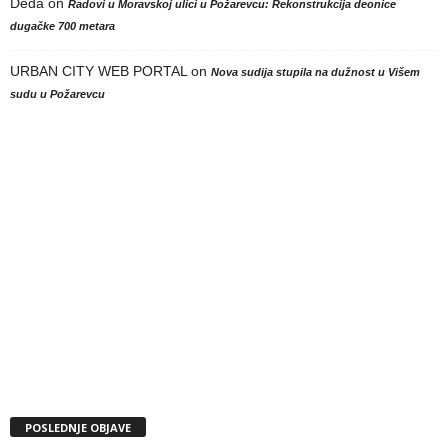
Deda
on
Radovi u Moravskoj ulici u Požarevcu: Rekonstrukcija deonice
dugačke 700 metara
URBAN CITY WEB PORTAL
on
Nova sudija stupila na dužnost u Višem
sudu u Požarevcu
POSLEDNJE OBJAVE