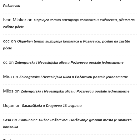
Požarevcu
Ivan Mlakar
on
Objavljen termin suzbijanja komaraca u Požarevcu, pčelari da
zaštite pčele
ccc
on
Objavljen termin suzbijanja komaraca u Požarevcu, pčelari da zaštite
pčele
cc
on
Zelengorska i Nevesinjska ulica u Požarevcu postale jednosmerne
Mira
on
Zelengorska i Nevesinjska ulica u Požarevcu postale jednosmerne
Milos
on
Zelengorska i Nevesinjska ulica u Požarevcu postale jednosmerne
Bojan
on
Satarašijada u Dragovcu 16. avgusta
on
Sasa
Komunalne službe Požarevac: Održavanje grobnih mesta je obaveza
korisnika