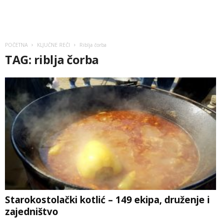
POČETNA
KLJUČNE REČI
Riblja čorba
TAG: riblja čorba
Starokostolački kotlić – 149 ekipa, druženje i
zajedništvo