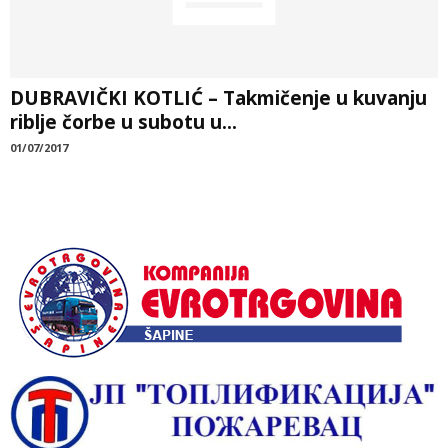
DUBRAVIČKI KOTLIĆ – Takmičenje u kuvanju
riblje čorbe u subotu u...
01/07/2017