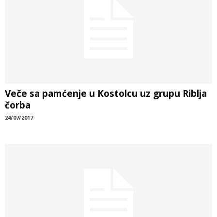
Veče sa pamćenje u Kostolcu uz grupu Riblja
čorba
24/07/2017