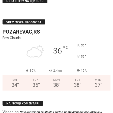
URBAN CITY NA FEJSBUKU
VREMENSKA PROGNOZA
POZAREVAC,RS
Few Clouds
°
36
°
C
36
°
36
30%
2.4kmh
15%
SAT
SUN
MON
TUE
WED
34
°
35
°
38
°
38
°
37
°
NAJNOVIJI KOMENTARI
Vladan
on
Novi kontejneri za staklo i karton postavljeni na više lokacija u