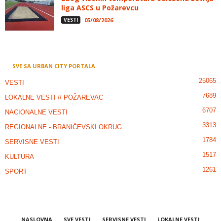
liga ASCS u Požarevcu
VESTI
05/08/2026
SVE SA URBAN CITY PORTALA
25065
VESTI
7689
LOKALNE VESTI // POŽAREVAC
6707
NACIONALNE VESTI
3313
REGIONALNE - BRANIČEVSKI OKRUG
1784
SERVISNE VESTI
1517
KULTURA
1261
SPORT
NASLOVNA
SVE VESTI
SERVISNE VESTI
LOKALNE VESTI