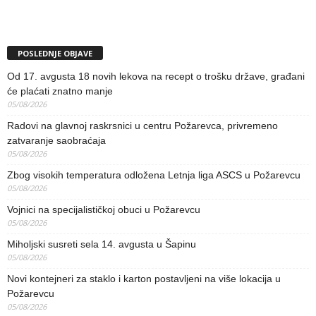
POSLEDNJE OBJAVE
Od 17. avgusta 18 novih lekova na recept o trošku države, građani
će plaćati znatno manje
05/08/2026
Radovi na glavnoj raskrsnici u centru Požarevca, privremeno
zatvaranje saobraćaja
05/08/2026
Zbog visokih temperatura odložena Letnja liga ASCS u Požarevcu
05/08/2026
Vojnici na specijalističkoj obuci u Požarevcu
05/08/2026
Miholjski susreti sela 14. avgusta u Šapinu
05/08/2026
Novi kontejneri za staklo i karton postavljeni na više lokacija u
Požarevcu
05/08/2026