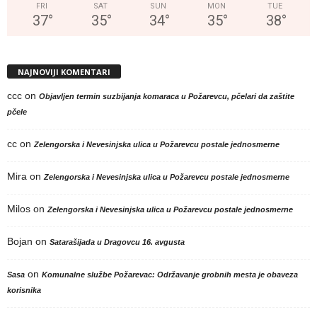
FRI
SAT
SUN
MON
TUE
37
°
35
°
34
°
35
°
38
°
NAJNOVIJI KOMENTARI
ccc
on
Objavljen termin suzbijanja komaraca u Požarevcu, pčelari da zaštite
pčele
cc
on
Zelengorska i Nevesinjska ulica u Požarevcu postale jednosmerne
Mira
on
Zelengorska i Nevesinjska ulica u Požarevcu postale jednosmerne
Milos
on
Zelengorska i Nevesinjska ulica u Požarevcu postale jednosmerne
Bojan
on
Satarašijada u Dragovcu 16. avgusta
on
Sasa
Komunalne službe Požarevac: Održavanje grobnih mesta je obaveza
korisnika