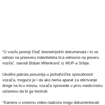
“U vozilu postoji čitač biometrijskih dokumenata i to se
odnosi na preoveru indentieteta lica odnosno na poveru
vozila”, navodi Boban Milenković iz MUP-a Srbije.
Ukoliko patrola posumlja u psihofizičke sposobnosti
vozača, moguće je i da ako nema aparat za otkrivanje
droge na licu mesta, vozača sprovede u prvu medicinsku
ustanovu da bi ga testirali.
“Kamere u sistemu video-nadzora mogu dokumentovati