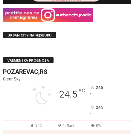
URBAN CITY NA FEJSBUKU
VREMENSKA PROGNOZA
POZAREVAC,RS
Clear Sky
24.5
°
C
24.5
°
24.5
°
54%
1.4kmh
0%