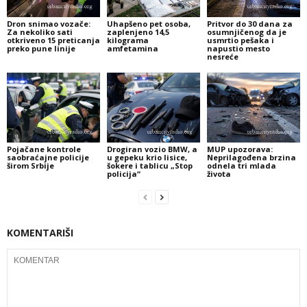
Dron snimao vozače:
Uhapšeno pet osoba,
Pritvor do 30 dana za
Za nekoliko sati
zaplenjeno 14,5
osumnjičenog da je
otkriveno 15 preticanja
kilograma
usmrtio pešaka i
preko pune linije
amfetamina
napustio mesto
nesreće
Pojačane kontrole
Drogiran vozio BMW, a
MUP upozorava:
saobraćajne policije
u gepeku krio lisice,
Neprilagođena brzina
širom Srbije
šokere i tablicu „Stop
odnela tri mlada
policija“
života
KOMENTARIŠI