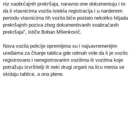
niz saobrćajnih prekršaja, naravno one dokumentuju i to
da li vlasnicima vozila istekla registracija i u nardenom
periodu vlasnicima tih vozila biće poslato nekoliko hiljada
prekršajnih poziva zbog dokumentivanih soabraćanih
prekršaja”, ističe Boban MIlenković.
Nova vozila policije opremljena su i najsavremenijim
uređaima za čitanje tablica gde odmah vide da li je vozilo
registrovano i neregistrovanim vozilima ili vozilma koje
potražuju izvršitelji ili neki drugi organi na licu mesta se
skidaju tablice, a ona plene.