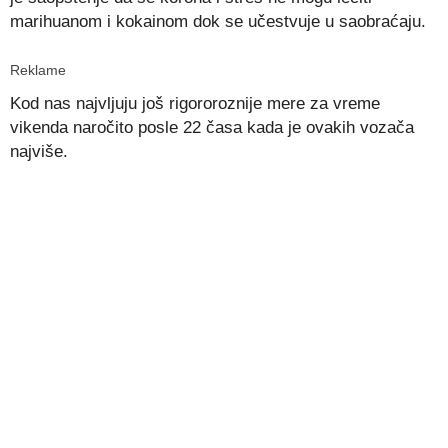
marihuanom i kokainom dok se učestvuje u saobraćaju.
Reklame
Kod nas najvljuju još rigororoznije mere za vreme
vikenda naročito posle 22 časa kada je ovakih vozača
najviše.