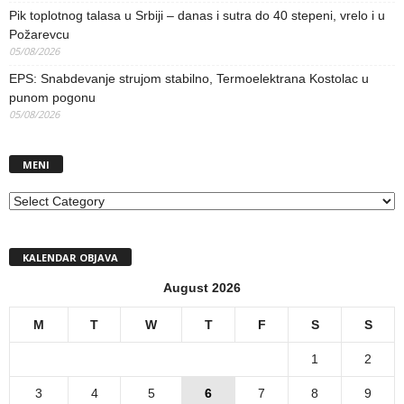
Pik toplotnog talasa u Srbiji – danas i sutra do 40 stepeni, vrelo i u
Požarevcu
05/08/2026
EPS: Snabdevanje strujom stabilno, Termoelektrana Kostolac u
punom pogonu
05/08/2026
MENI
MENI
KALENDAR OBJAVA
August 2026
M
T
W
T
F
S
S
1
2
3
4
5
6
7
8
9