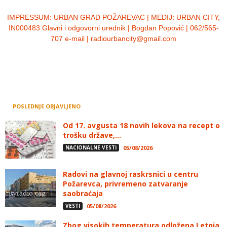
IMPRESSUM:
URBAN GRAD POŽAREVAC | MEDIJ: URBAN CITY,
IN000483 Glavni i odgovorni urednik | Bogdan Popović | 062/565-
707 e-mail | radiourbancity@gmail.com
POSLEDNJE OBJAVLJENO
Od 17. avgusta 18 novih lekova na recept o
trošku države,...
NACIONALNE VESTI
05/08/2026
Radovi na glavnoj raskrsnici u centru
Požarevca, privremeno zatvaranje
saobraćaja
VESTI
05/08/2026
Zbog visokih temperatura odložena Letnja