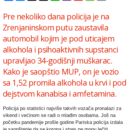
Link
Pre nekoliko dana policija je na
Zrenjaninskom putu zaustavila
automobil kojim je pod uticajem
alkohola i psihoaktivnih supstanci
upravljao 34-godišnji muškarac.
Kako je saopštio MUP, on je vozio
sa 1,52 promila alkohola u krvi i pod
dejstvom kanabisa i amfetamina.
Policija po statistici najviše takvih vozača pronalazi za
vikend i većinom se radi o mlađim osobama. Još na
početku pandemije prošle godine Pariska policija izdala
je saopštenje da se korona i stres ne mogu lečiti