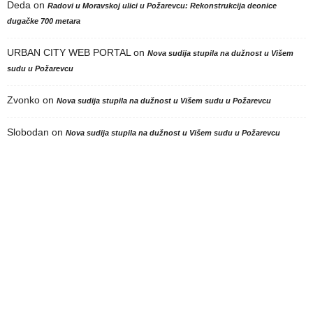
Deda
on
Radovi u Moravskoj ulici u Požarevcu: Rekonstrukcija deonice
dugačke 700 metara
URBAN CITY WEB PORTAL
on
Nova sudija stupila na dužnost u Višem
sudu u Požarevcu
Zvonko
on
Nova sudija stupila na dužnost u Višem sudu u Požarevcu
Slobodan
on
Nova sudija stupila na dužnost u Višem sudu u Požarevcu