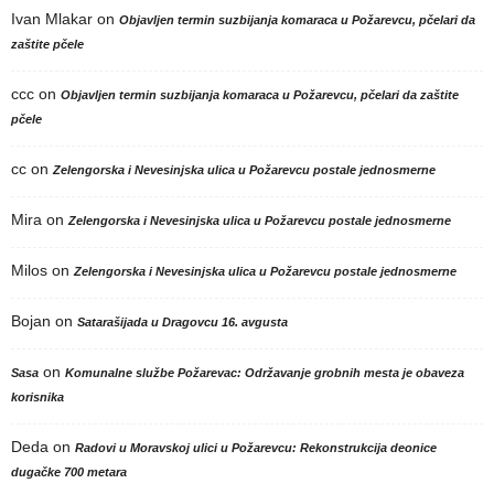
Ivan Mlakar
on
Objavljen termin suzbijanja komaraca u Požarevcu, pčelari da
zaštite pčele
ccc
on
Objavljen termin suzbijanja komaraca u Požarevcu, pčelari da zaštite
pčele
cc
on
Zelengorska i Nevesinjska ulica u Požarevcu postale jednosmerne
Mira
on
Zelengorska i Nevesinjska ulica u Požarevcu postale jednosmerne
Milos
on
Zelengorska i Nevesinjska ulica u Požarevcu postale jednosmerne
Bojan
on
Satarašijada u Dragovcu 16. avgusta
on
Sasa
Komunalne službe Požarevac: Održavanje grobnih mesta je obaveza
korisnika
Deda
on
Radovi u Moravskoj ulici u Požarevcu: Rekonstrukcija deonice
dugačke 700 metara