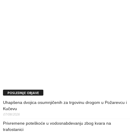
POSLEDNJE OBJAVE
Uhapšena dvojica osumnjičenih za trgovinu drogom u Požarevcu i
Kučevu
07/08/2026
Privremene poteškoće u vodosnabdevanju zbog kvara na
trafostanici