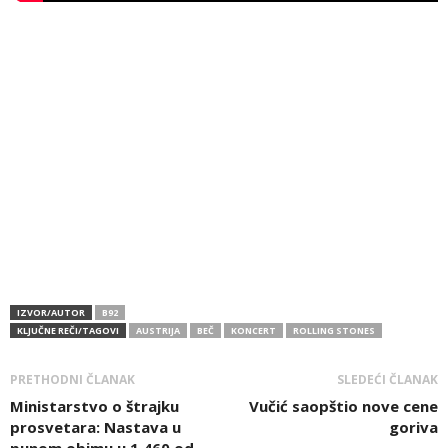
IZVOR/AUTOR
B92
KLJUČNE REČI/TAGOVI
AUSTRIJA
BEČ
KONCERT
ROLLING STONES
PRETHODNI ČLANAK
SLEDEĆI ČLANAK
Ministarstvo o štrajku
Vučić saopštio nove cene
prosvetara: Nastava u
goriva
punom obimu u 1.460 od