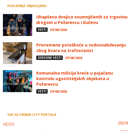
POSLEDNJE OBJAVLJENO
Uhapšena dvojica osumnjičenih za trgovinu
drogom u Požarevcu i Kučevu
VESTI
07/08/2026
Privremene poteškoće u vodosnabdevanju
zbog kvara na trafostanici
SERVISNE VESTI
07/08/2026
Komunalna milicija kreće u pojačanu
kontrolu ugostiteljskih objekata u
Požarevcu
VESTI
07/08/2026
SVE SA URBAN CITY PORTALA
25078
VESTI