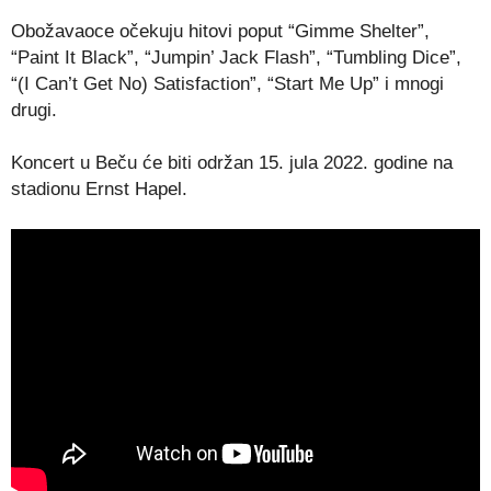
Obožavaoce očekuju hitovi poput “Gimme Shelter”,
“Paint It Black”, “Jumpin’ Jack Flash”, “Tumbling Dice”,
“(I Can’t Get No) Satisfaction”, “Start Me Up” i mnogi
drugi.
Koncert u Beču će biti održan 15. jula 2022. godine na
stadionu Ernst Hapel.