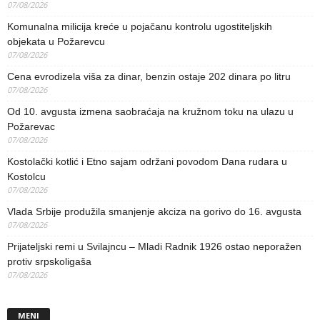
07/08/2026
Komunalna milicija kreće u pojačanu kontrolu ugostiteljskih
objekata u Požarevcu
07/08/2026
Cena evrodizela viša za dinar, benzin ostaje 202 dinara po litru
07/08/2026
Od 10. avgusta izmena saobraćaja na kružnom toku na ulazu u
Požarevac
07/08/2026
Kostolački kotlić i Etno sajam održani povodom Dana rudara u
Kostolcu
07/08/2026
Vlada Srbije produžila smanjenje akciza na gorivo do 16. avgusta
07/08/2026
Prijateljski remi u Svilajncu – Mladi Radnik 1926 ostao neporažen
protiv srpskoligaša
07/08/2026
MENI