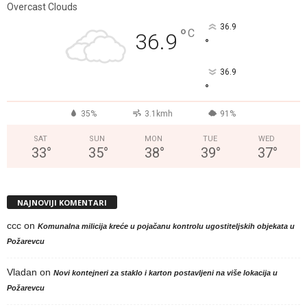
Overcast Clouds
36.9
°
C
36.9
°
36.9
°
35%
3.1kmh
91%
SAT
SUN
MON
TUE
WED
33
°
35
°
38
°
39
°
37
°
NAJNOVIJI KOMENTARI
ccc
on
Komunalna milicija kreće u pojačanu kontrolu ugostiteljskih objekata u
Požarevcu
Vladan
on
Novi kontejneri za staklo i karton postavljeni na više lokacija u
Požarevcu