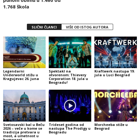
1.768 škola
SLIČNI ČLANCI
VIŠE OD ISTOG AUTORA
Legendarni
Spektakl na
Kraftwerk nastupa 19.
Underworld stižu u
otvorenom: Thievery
jula u Luci Beograd
Kragujevac 26. juna
Corporation 18. jula u
Beogradu!
Svetosavski bal u Beču
Trideset godina od
Morcheeba stiže u
2026 – veče u kome se
nastupa The Prodigy u
Beograd
tradicija pretvara u
Beogradu
most, a umetnost u
humanost