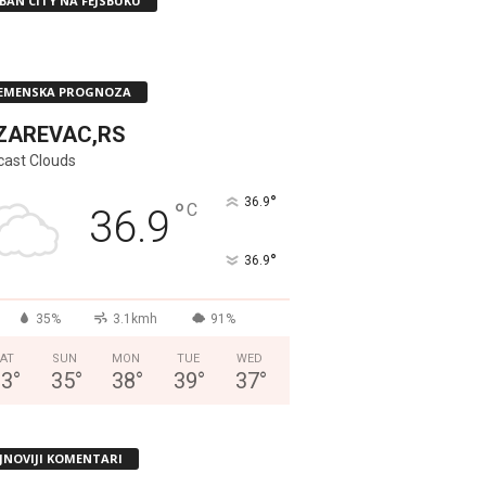
BAN CITY NA FEJSBUKU
EMENSKA PROGNOZA
ZAREVAC,RS
cast Clouds
°
36.9
°
C
36.9
°
36.9
35%
3.1kmh
91%
AT
SUN
MON
TUE
WED
33
°
35
°
38
°
39
°
37
°
JNOVIJI KOMENTARI