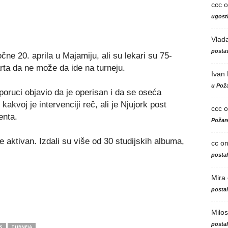
ccc
o
ugosti
Vlad
postav
očne 20. aprila u Majamiju, ali su lekari su 75-
ta da ne može da ide na turneju.
Ivan
u Poža
poruci objavio da je operisan i da se oseća
akvoj je intervenciji reč, ali je Njujork post
ccc
o
enta.
Požare
e aktivan. Izdali su više od 30 studijskih albuma,
cc
o
posta
Mira
posta
Milos
posta
S
TURNEJA