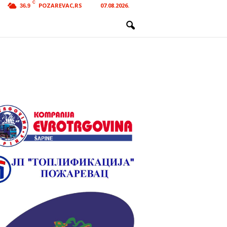
C
POZAREVAC,RS
07.08.2026.
36.9