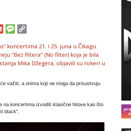
s
tsApp
iber
Gmail
Message
Copy
Link
” koncertima 21. i 25. juna u Čikagu
u “Bez filtera” (No filter) koja je bila
tanja Mika Džegera, objavili su rokeri u
će važiti, a onima koji ne mogu da prisustvuju
e na koncertima izvoditi klasične hitove kao što
it black”.