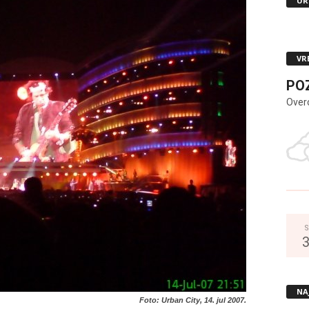
UR
VR
PO
Over
S
NA
Foto: Urban City, 14. jul 2007.