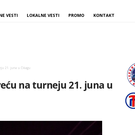
NE VESTI
LOKALNE VESTI
PROMO
KONTAKT
eju 21. juna u Čikagu
reću na turneju 21. juna u