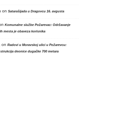
n
on
Satarašijada u Dragovcu 16. avgusta
on
Komunalne službe Požarevac: Održavanje
h mesta je obaveza korisnika
a
on
Radovi u Moravskoj ulici u Požarevcu:
strukcija deonice dugačke 700 metara