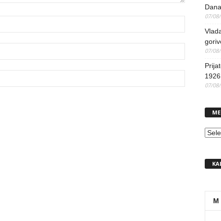
Dana
07/08
Vlada
goriv
07/08
Prija
1926 
07/08
ME
MEN
KA
M