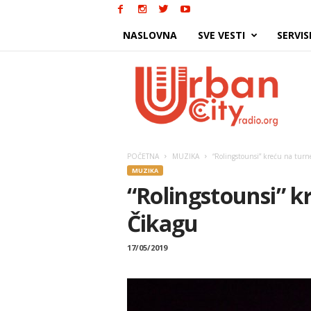
NASLOVNA
SVE VESTI
SERVIS
Urban
City
POČETNA
MUZIKA
“Rolingstounsi” kreću na turn
MUZIKA
“Rolingstounsi” k
Čikagu
17/05/2019