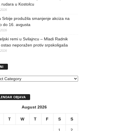
 rudara u Kostolcu
/2026
 Srbije produžila smanjenje akciza na
o do 16. avgusta
/2026
teljski remi u Svilajncu – Mladi Radnik
ostao neporažen protiv srpskoligaša
/2026
NI
I
LENDAR OBJAVA
August 2026
T
W
T
F
S
S
1
2