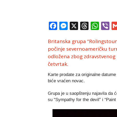
Facebook
Messenger
X
Thread
Wha
V
Britanska grupa “Rolingstouns
počinje severnoameričku turnej
odložena zbog zdravstvenog s
četvrtak.
Karte prodate za originalne datume 
biće vraćen novac.
Grupa je u saopštenju najavila da ć
su “Sympathy for the devil” i “Paint 