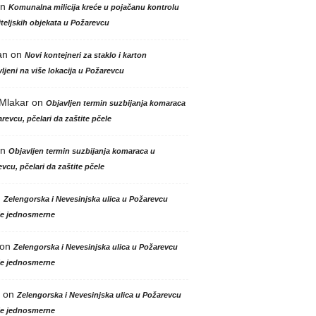
n
Komunalna milicija kreće u pojačanu kontrolu
teljskih objekata u Požarevcu
an
on
Novi kontejneri za staklo i karton
ljeni na više lokacija u Požarevcu
 Mlakar
on
Objavljen termin suzbijanja komaraca
revcu, pčelari da zaštite pčele
n
Objavljen termin suzbijanja komaraca u
vcu, pčelari da zaštite pčele
n
Zelengorska i Nevesinjska ulica u Požarevcu
le jednosmerne
on
Zelengorska i Nevesinjska ulica u Požarevcu
le jednosmerne
on
Zelengorska i Nevesinjska ulica u Požarevcu
le jednosmerne