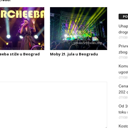
PO
Uhapš
drog
07/08
Priv
zbog 
eba stiže u Beograd
Moby 21. jula u Beogradu
07/08
Komun
ugost
07/08
Cena 
202 d
07/08
Od 1
toku
07/08
Kosto