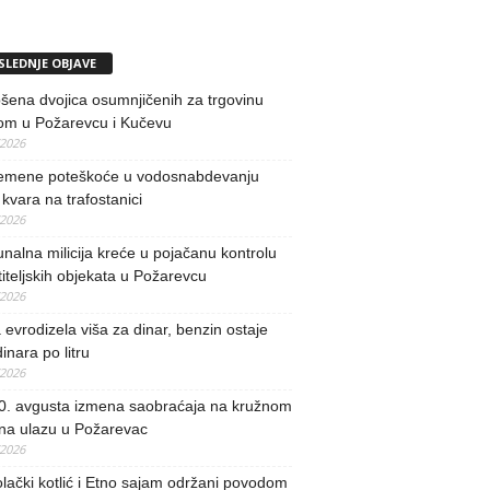
SLEDNJE OBJAVE
ena dvojica osumnjičenih za trgovinu
om u Požarevcu i Kučevu
/2026
remene poteškoće u vodosnabdevanju
kvara na trafostanici
/2026
alna milicija kreće u pojačanu kontrolu
iteljskih objekata u Požarevcu
/2026
evrodizela viša za dinar, benzin ostaje
inara po litru
/2026
0. avgusta izmena saobraćaja na kružnom
 na ulazu u Požarevac
/2026
lački kotlić i Etno sajam održani povodom