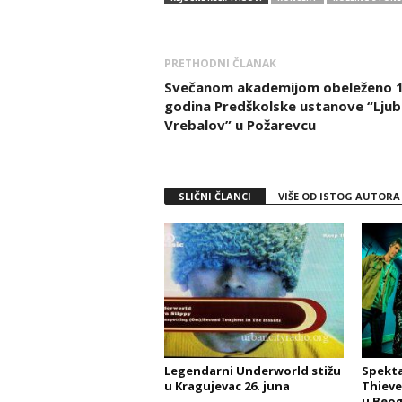
PRETHODNI ČLANAK
Svečanom akademijom obeleženo 
godina Predškolske ustanove “Ljub
Vrebalov” u Požarevcu
SLIČNI ČLANCI
VIŠE OD ISTOG AUTORA
Legendarni Underworld stižu
Spekta
u Kragujevac 26. juna
Thieve
u Beog