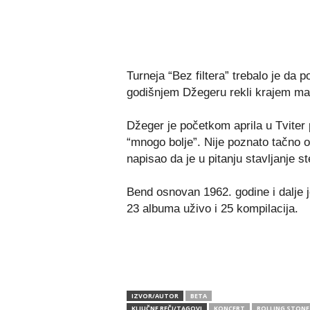
Turneja “Bez filtera” trebalo je da p
godišnjem Džegeru rekli krajem mar
Džeger je početkom aprila u Tviter 
“mnogo bolje”. Nije poznato tačno o k
napisao da je u pitanju stavljanje st
Bend osnovan 1962. godine i dalje j
23 albuma uživo i 25 kompilacija.
IZVOR/AUTOR
BETA
KLJUČNE REČI/TAGOVI
KONCERT
ROLLING STONE