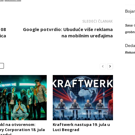
Boja
SLEDEĆI ČLANAK
Sasa
108
Google potvrdio: Ubuduće više reklama
grobni
ica
na mobilnim uređajima
Ded
Rekon
kl na otvorenom:
Kraftwerk nastupa 19. jula u
ry Corporation 18. jula
Luci Beograd
radu!