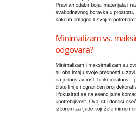
Pravilan odabir boja, materijala i r
svakodnevnog boravka u prostoru. Zat
kako ih prilagoditi svojim potrebam
Minimalizam vs. maksim
odgovara?
Minimalizam i maksimalizam su dva 
ali oba imaju svoje prednosti u zav
na jednostavnost, funkcionalnost i 
čiste linije i ograničen broj dekorat
i fokusirati se na esencijalne koma
upotrebljivost. Ovaj stil donosi ose
izborom za ljude koji žele mirno i 