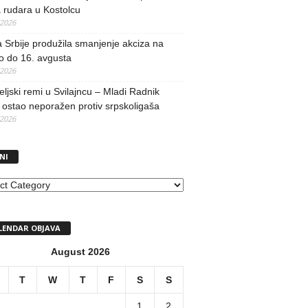
 rudara u Kostolcu
/2026
 Srbije produžila smanjenje akciza na
o do 16. avgusta
/2026
teljski remi u Svilajncu – Mladi Radnik
ostao neporažen protiv srpskoligaša
/2026
NI
I
LENDAR OBJAVA
August 2026
T
W
T
F
S
S
1
2