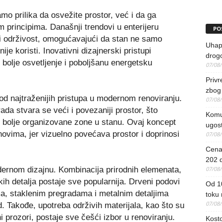
mo prilika da osvežite prostor, već i da ga
 principima. Današnji trendovi u enterijeru
PO
 i održivost, omogućavajući da stan ne samo
Uhapš
je koristi. Inovativni dizajnerski pristupi
drog
bolje osvetljenje i poboljšanu energetsku
07/08
Priv
zbog 
od najtraženijih pristupa u modernom renoviranju.
07/08
ada stvara se veći i povezaniji prostor, što
Komun
i bolje organizovane zone u stanu. Ovaj koncept
ugost
ovima, jer vizuelno povećava prostor i doprinosi
07/08
Cena 
202 d
odernom dizajnu. Kombinacija prirodnih elemenata,
07/08
skih detalja postaje sve popularnija. Drveni podovi
Od 1
a, staklenim pregradama i metalnim detaljima
toku
07/08
. Takođe, upotreba održivih materijala, kao što su
ni prozori, postaje sve češći izbor u renoviranju.
Kosto