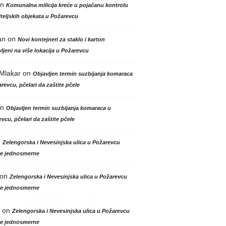
n
Komunalna milicija kreće u pojačanu kontrolu
teljskih objekata u Požarevcu
an
on
Novi kontejneri za staklo i karton
ljeni na više lokacija u Požarevcu
 Mlakar
on
Objavljen termin suzbijanja komaraca
revcu, pčelari da zaštite pčele
n
Objavljen termin suzbijanja komaraca u
vcu, pčelari da zaštite pčele
n
Zelengorska i Nevesinjska ulica u Požarevcu
le jednosmerne
on
Zelengorska i Nevesinjska ulica u Požarevcu
le jednosmerne
on
Zelengorska i Nevesinjska ulica u Požarevcu
le jednosmerne