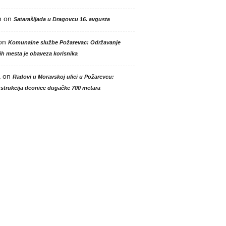
n
on
Satarašijada u Dragovcu 16. avgusta
on
Komunalne službe Požarevac: Održavanje
h mesta je obaveza korisnika
a
on
Radovi u Moravskoj ulici u Požarevcu:
strukcija deonice dugačke 700 metara