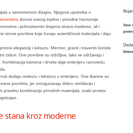
Boja
erijala u savremenom dizajnu. Njegova upotreba u
lementima
donosi osećaj topline i prirodne harmonije.
Sasa
tonovima i jednostavnim linijama stvara moderan, ali i
grobni
sirove površine koje čuvaju autentičnost materijala i daju
Ded
rinosi eleganciji i luksuzu. Mermer, granit i travertin koriste
Rekon
ni zidovi. Ove površine su izdržljive, lako se održavaju i
. Kombinacija kamena i drveta daje enterijeru ravnotežu
eda.
amuk dodaju mekoću i teksturu u enterijeru. Ove tkanine su
cirane površine, jer omogućavaju dobru ventilaciju i
 pravilnu kombinaciju prirodnih materijala, svaki prostor
ugotrajan.
e stana kroz moderne