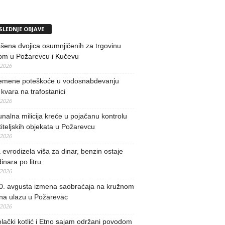
SLEDNJE OBJAVE
ena dvojica osumnjičenih za trgovinu
om u Požarevcu i Kučevu
/2026
remene poteškoće u vodosnabdevanju
kvara na trafostanici
/2026
alna milicija kreće u pojačanu kontrolu
iteljskih objekata u Požarevcu
/2026
evrodizela viša za dinar, benzin ostaje
inara po litru
/2026
0. avgusta izmena saobraćaja na kružnom
 na ulazu u Požarevac
/2026
lački kotlić i Etno sajam održani povodom