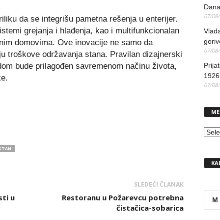
Dana
07/08
iliku da se integrišu pametna rešenja u enterijer.
istemi grejanja i hlađenja, kao i multifunkcionalan
Vlada
goriv
rnim domovima. Ove inovacije ne samo da
07/08
u troškove održavanja stana. Pravilan dizajnerski
a dom bude prilagođen savremenom načinu života,
Prija
1926 
ke.
07/08
ME
MEN
STAN
KA
SLEDEĆI ČLANAK
ti u
Restoranu u Požarevcu potrebna
M
čistačica-sobarica