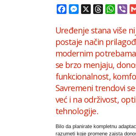
Facebook
Messenger
X
Thread
Wha
V
Uređenje stana više ni
postaje način prilago
modernim potrebama i 
se brzo menjaju, dono
funkcionalnost, komfor
Savremeni trendovi se 
već i na održivost, opt
tehnologije.
Bilo da planirate kompletnu adaptaci
razumeti koje promene zaista donose