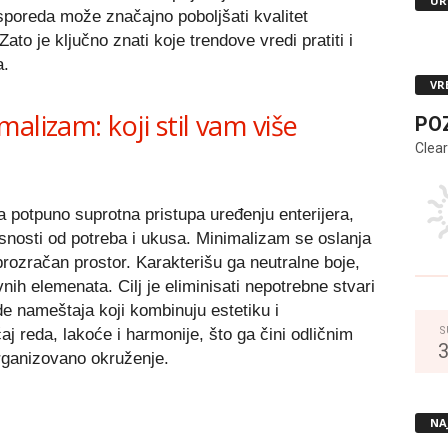
UR
asporeda može značajno poboljšati kvalitet
o je ključno znati koje trendove vredi pratiti i
a.
VR
alizam: koji stil vam više
PO
Clear
potpuno suprotna pristupa uređenju enterijera,
isnosti od potreba i ukusa. Minimalizam se oslanja
prozračan prostor. Karakterišu ga neutralne boje,
ivnih elemenata. Cilj je eliminisati nepotrebne stvari
de nameštaja koji kombinuju estetiku i
S
ćaj reda, lakoće i harmonije, što ga čini odličnim
organizovano okruženje.
NA