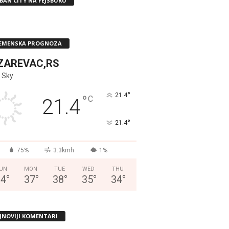
BAN CITY NA FEJSBUKU
EMENSKA PROGNOZA
ZAREVAC,RS
 Sky
°
21.4
°
C
21.4
°
21.4
75%
3.3kmh
1%
UN
MON
TUE
WED
THU
34
°
37
°
38
°
35
°
34
°
JNOVIJI KOMENTARI