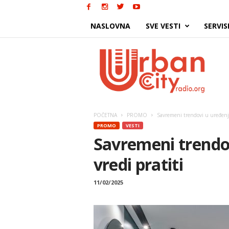
NASLOVNA
SVE VESTI
SERVIS
Urban
City
POČETNA
PROMO
Savremeni trendovi u uređenju
PROMO
VESTI
Savremeni trendo
vredi pratiti
11/02/2025