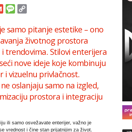
s
tsApp
iber
Gmail
Message
Copy
Link
je samo pitanje estetike – ono
đavanja životnog prostora
trendovima. Stilovi enterijera
seći nove ideje koje kombinuju
 i vizuelnu privlačnost.
ne oslanjaju samo na izgled,
imizaciju prostora i integraciju
ju ili samo osvežavate enterijer, važno je
 vrednost i čine stan prijatnijim za život.