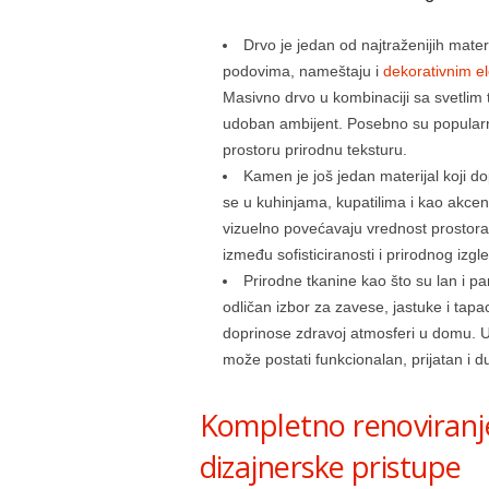
Drvo je jedan od najtraženijih mat
podovima, nameštaju i
dekorativnim e
Masivno drvo u kombinaciji sa svetlim 
udoban ambijent. Posebno su popularne 
prostoru prirodnu teksturu.
Kamen je još jedan materijal koji dop
se u kuhinjama, kupatilima i kao akcent
vizuelno povećavaju vrednost prostora
između sofisticiranosti i prirodnog izgl
Prirodne tkanine kao što su lan i p
odličan izbor za zavese, jastuke i tapa
doprinose zdravoj atmosferi u domu. Uz
može postati funkcionalan, prijatan i d
Kompletno renoviranj
dizajnerske pristupe