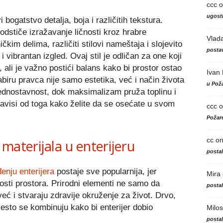
ccc
o
ugosti
bogatstvo detalja, boja i različitih tekstura.
dstiče izražavanje ličnosti kroz hrabre
Vlad
kim delima, različiti stilovi nameštaja i slojevito
postav
 vibrantan izgled. Ovaj stil je odličan za one koji
, ali je važno postići balans kako bi prostor ostao
Ivan
abiru pravca nije samo estetika, već i način života
u Poža
ednostavnost, dok maksimalizam pruža toplinu i
 Zavisi od toga kako želite da se osećate u svom
ccc
o
Požare
cc
o
materijala u enterijeru
posta
enju enterijera
postaje sve popularnija, jer
Mira
jnosti prostora. Prirodni elementi ne samo da
posta
eć i stvaraju zdravije okruženje za život. Drvo,
esto se kombinuju kako bi enterijer dobio
Milos
posta