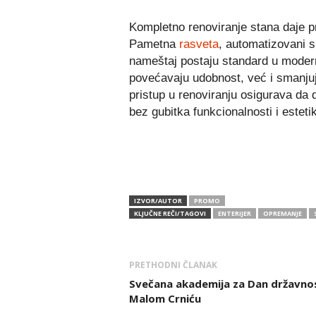
Kompletno renoviranje stana daje pr
Pametna
rasveta
, automatizovani s
nameštaj postaju standard u mode
povećavaju udobnost, već i smanjuj
pristup u renoviranju osigurava d
bez gubitka funkcionalnosti i esteti
IZVOR/AUTOR
PROMO
KLJUČNE REČI/TAGOVI
ENTERIJER
OPREMANJE
PRETHODNI ČLANAK
Svečana akademija za Dan državnos
Malom Crniću