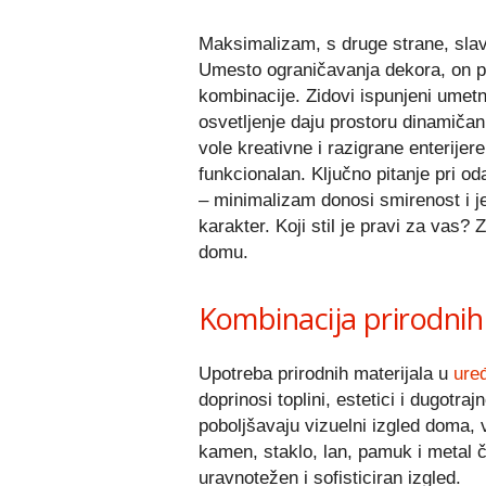
Maksimalizam, s druge strane, slavi 
Umesto ograničavanja dekora, on po
kombinacije. Zidovi ispunjeni umetnič
osvetljenje daju prostoru dinamičan i
vole kreativne i razigrane enterijere
funkcionalan. Ključno pitanje pri od
– minimalizam donosi smirenost i j
karakter. Koji stil je pravi za vas?
domu.
Kombinacija prirodnih 
Upotreba prirodnih materijala u
uređ
doprinosi toplini, estetici i dugotra
poboljšavaju vizuelni izgled doma, v
kamen, staklo, lan, pamuk i metal č
uravnotežen i sofisticiran izgled.