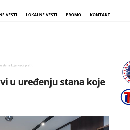
NE VESTI
LOKALNE VESTI
PROMO
KONTAKT
 stana koje vredi pratiti
vi u uređenju stana koje