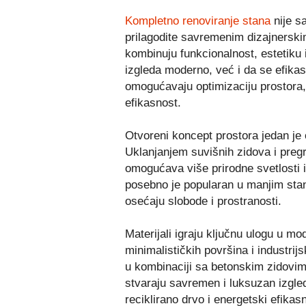
Kompletno renoviranje stana
nije sa
prilagodite savremenim dizajnerskim
kombinuju funkcionalnost, estetiku
izgleda moderno, već i da se efikasni
omogućavaju optimizaciju prostora, 
efikasnost.
Otvoreni koncept prostora jedan je 
Uklanjanjem suvišnih zidova i pregr
omogućava više prirodne svetlosti 
posebno je popularan u manjim stan
osećaju slobode i prostranosti.
Materijali igraju ključnu ulogu u m
minimalističkih površina i industrij
u kombinaciji sa betonskim zidovim
stvaraju savremen i luksuzan izgled
reciklirano drvo i energetski efikas