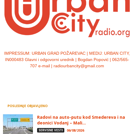
IMPRESSUM:
URBAN GRAD POŽAREVAC | MEDIJ: URBAN CITY,
IN000483 Glavni i odgovorni urednik | Bogdan Popović | 062/565-
707 e-mail | radiourbancity@gmail.com
POSLEDNJE OBJAVLJENO
Radovi na auto-putu kod Smedereva i na
deonici Vodanj – Mali...
SERVISNE VESTI
06/08/2026