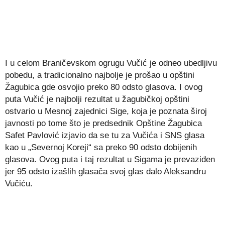
I u celom Braničevskom ogrugu Vučić je odneo ubedljivu
pobedu, a tradicionalno najbolje je prošao u opštini
Žagubica gde osvojio preko 80 odsto glasova. I ovog
puta Vučić je najbolji rezultat u žagubičkoj opštini
ostvario u Mesnoj zajednici Sige, koja je poznata široj
javnosti po tome što je predsednik Opštine Žagubica
Safet Pavlović izjavio da se tu za Vučića i SNS glasa
kao u „Severnoj Koreji“ sa preko 90 odsto dobijenih
glasova. Ovog puta i taj rezultat u Sigama je prevaziđen
jer 95 odsto izašlih glasača svoj glas dalo Aleksandru
Vučiću.