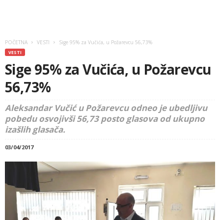
POČETNA
VESTI
Sige 95% za Vučića, u Požarevcu 56,73%
VESTI
Sige 95% za Vučića, u Požarevcu
56,73%
Aleksandar Vučić u Požarevcu odneo je ubedljivu
pobedu osvojivši 56,73 posto glasova od ukupno
izašlih glasača.
03/04/2017