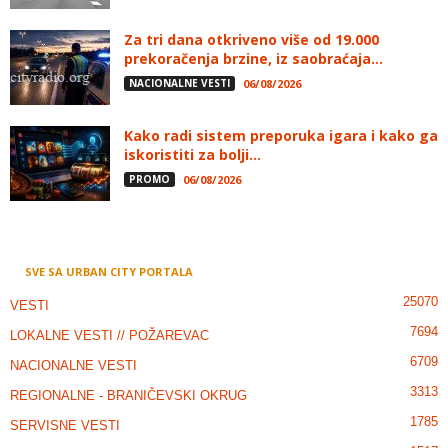
Za tri dana otkriveno više od 19.000
prekoračenja brzine, iz saobraćaja...
NACIONALNE VESTI
06/08/2026
Kako radi sistem preporuka igara i kako ga
iskoristiti za bolji...
PROMO
06/08/2026
SVE SA URBAN CITY PORTALA
25070
VESTI
7694
LOKALNE VESTI // POŽAREVAC
6709
NACIONALNE VESTI
3313
REGIONALNE - BRANIČEVSKI OKRUG
1785
SERVISNE VESTI