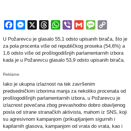
Facebook
Messenger
X
Threads
WhatsApp
Viber
Gmail
Messag
Copy
Link
U Požarevcu je glasalo 55,1 odsto upisanih birača, što je
za pola procenta više od republičkog proseka (54,6%) a
1,6 odsto više od prošlogodišnjih parlamentarnih izbora
kada je u Požarevcu glasalo 53,9 odsto upisanih birača.
Reklame
Iako je ukupna izlaznost na tek završenim
predsedničkim izborima manja za nekoliko procenata od
prošlogodišnjih parlamentarnih izbora, u Požarevcu je
izlaznost povećana zbog prevashodno dobro obavljenog
posla od strane stranačkih aktivista, mahom iz SNS, koji
su agresivnom kampanjom (prikupljanjem sigurnih i
kapilarnih glasova, kampanjom od vrata do vrata, kao i