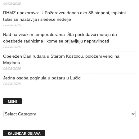
06/08/2026
RHMZ upozorava: U Požarevcu danas oko 38 stepeni, toplotni
talas se nastavlja i sledeće nedelje
06/08/2026
Rad na visokim temperaturama: Šta poslodavci moraju da
obezbede radnicima i kome se prijavljuju nepravilnosti
06/08/2026
Obeležen Dan rudara u Starom Kostolcu, položeni venci na
Majdanu
06/08/2026
Jedna osoba poginula u požaru u Lučici
06/08/2026
MENI
MENI
KALENDAR OBJAVA