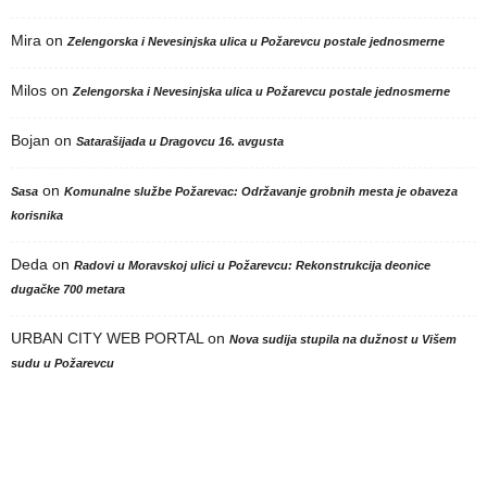
Mira
on
Zelengorska i Nevesinjska ulica u Požarevcu postale jednosmerne
Milos
on
Zelengorska i Nevesinjska ulica u Požarevcu postale jednosmerne
Bojan
on
Satarašijada u Dragovcu 16. avgusta
on
Sasa
Komunalne službe Požarevac: Održavanje grobnih mesta je obaveza
korisnika
Deda
on
Radovi u Moravskoj ulici u Požarevcu: Rekonstrukcija deonice
dugačke 700 metara
URBAN CITY WEB PORTAL
on
Nova sudija stupila na dužnost u Višem
sudu u Požarevcu