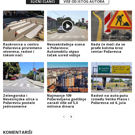
SLIČNI ČLANCI
VIŠE OD ISTOG AUTORA
Raskrsnica u centru
Nesvakidašnja scena
Kada će moći da se
Požarevca privremeno
u Požarevcu:
prođe kolima kroz
otvorena, radovi i
Automobilu otpao
centar Požarevca
tokom noći
točak usred vožnje
Zelengorska i
Najmanje 109
Radovi na auto-putu
Nevesinjska ulica u
Požarevljana godišnje
između Velike Plane i
Požarevcu postale
zaradi više od 5,4
Požarevca od 6. jula
jednosmerne
miliona dinara
KOMENTARIŠI