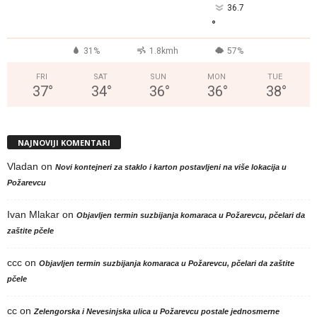
36.7
°
31%
1.8kmh
57%
FRI
SAT
SUN
MON
TUE
37
°
34
°
36
°
36
°
38
°
NAJNOVIJI KOMENTARI
Vladan
on
Novi kontejneri za staklo i karton postavljeni na više lokacija u
Požarevcu
Ivan Mlakar
on
Objavljen termin suzbijanja komaraca u Požarevcu, pčelari da
zaštite pčele
ccc
on
Objavljen termin suzbijanja komaraca u Požarevcu, pčelari da zaštite
pčele
cc
on
Zelengorska i Nevesinjska ulica u Požarevcu postale jednosmerne