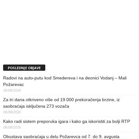
POSLEDNJE OBJAVE
Radovi na auto-putu kod Smedereva i na deonici Vodanj – Mali
Požarevac
06/08/2026
Za tri dana otkriveno više od 19.000 prekoračenja brzine, iz
saobraćaja isključena 273 vozača
06/08/2026
Kako radi sistem preporuka igara i kako ga iskoristiti za bolji RTP
06/08/2026
Obustava saobraćaja u delu Požarevca od 7. do 9. avgusta