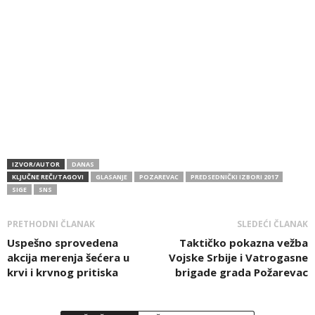
IZVOR/AUTOR
DANAS
KLJUČNE REČI/TAGOVI
GLASANJE
POZAREVAC
PREDSEDNIČKI IZBORI 2017
SIGE
SNS
PRETHODNI ČLANAK
SLEDEĆI ČLANAK
Uspešno sprovedena
Taktičko pokazna vežba
akcija merenja šećera u
Vojske Srbije i Vatrogasne
krvi i krvnog pritiska
brigade grada Požarevac