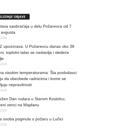
SLEDNJE OBJAVE
tava saobraćaja u delu Požarevca od 7.
 avgusta
/2026
 upozorava: U Požarevcu danas oko 38
ni, toplotni talas se nastavlja i sledeće
je
/2026
na visokim temperaturama: Šta poslodavci
ju da obezbede radnicima i kome se
vljuju nepravilnosti
/2026
ežen Dan rudara u Starom Kostolcu,
ženi venci na Majdanu
/2026
 osoba poginula u požaru u Lučici
/2026