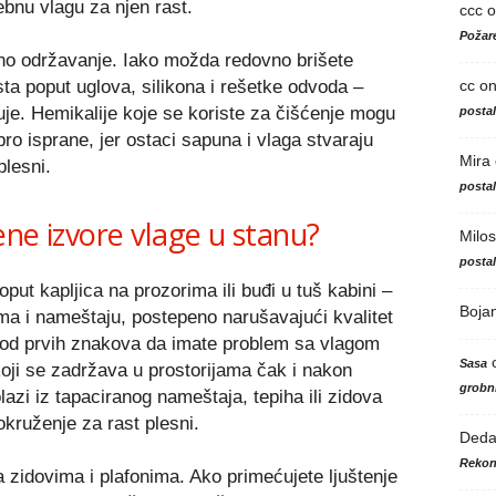
ebnu vlagu za njen rast.
ccc
o
Požare
lno održavanje. Iako možda redovno brišete
cc
o
ta poput uglova, silikona i rešetke odvoda –
je. Hemikalije koje se koriste za čišćenje mogu
posta
ro isprane, jer ostaci sapuna i vlaga stvaraju
Mira
plesni.
posta
ne izvore vlage u stanu?
Milos
posta
ut kapljica na prozorima ili buđi u tuš kabini –
Boja
ma i nameštaju, postepeno narušavajući kvalitet
 od prvih znakova da imate problem sa vlagom
Sasa
 koji se zadržava u prostorijama čak i nakon
grobni
azi iz tapaciranog nameštaja, tepiha ili zidova
 okruženje za rast plesni.
Ded
Rekon
 zidovima i plafonima. Ako primećujete ljuštenje