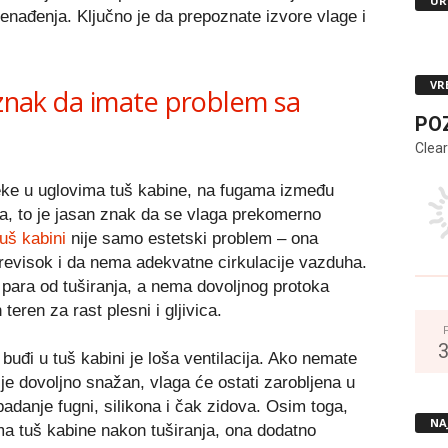
UR
nenađenja. Ključno je da prepoznate izvore vlage i
VR
 znak da imate problem sa
PO
Clear
fleke u uglovima tuš kabine, na fugama između
ma, to je jasan znak da se vlaga prekomerno
uš kabini
nije samo estetski problem – ona
previsok i da nema adekvatne cirkulacije vazduha.
 para od tuširanja, a nema dovoljnog protoka
eren za rast plesni i gljivica.
buđi u tuš kabini je loša ventilacija. Ako nemate
nije dovoljno snažan, vlaga će ostati zarobljena u
adanje fugni, silikona i čak zidova. Osim toga,
NA
a tuš kabine nakon tuširanja, ona dodatno