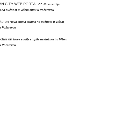
AN CITY WEB PORTAL
on
Nova sudija
la na dužnost u Višem sudu u Požarevcu
ko
on
Nova sudija stupila na dužnost u Višem
u Požarevcu
odan
on
Nova sudija stupila na dužnost u Višem
u Požarevcu