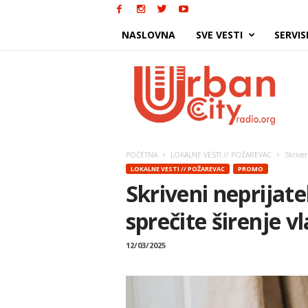
NASLOVNA
SVE VESTI
SERVIS
Urban
City
POČETNA
LOKALNE VESTI // POŽAREVAC
Skriven
LOKALNE VESTI // POŽAREVAC
PROMO
Skriveni neprijat
sprečite širenje v
12/03/2025