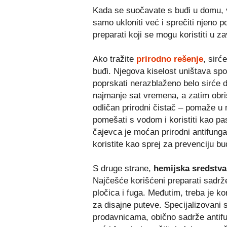
Kada se suočavate s buđi u domu, v
samo ukloniti već i sprečiti njeno p
preparati koji se mogu koristiti u z
Ako tražite
prirodno rešenje
, sirć
buđi. Njegova kiselost uništava spor
poprskati nerazblaženo belo sirće d
najmanje sat vremena, a zatim obri
odličan prirodni čistač – pomaže u n
pomešati s vodom i koristiti kao pas
čajevca je moćan prirodni antifungal
koristite kao sprej za prevenciju bu
S druge strane,
hemijska sredstva
Najčešće korišćeni preparati sadrže
pločica i fuga. Međutim, treba je ko
za disajne puteve. Specijalizovani s
prodavnicama, obično sadrže antifu