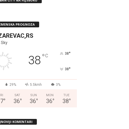
BAN CITY NA FEJSBUKU
EMENSKA PROGNOZA
ZAREVAC,RS
 Sky
°
38
°
C
38
°
38
29%
5.5kmh
3%
FRI
SAT
SUN
MON
TUE
37
°
36
°
36
°
36
°
38
°
JNOVIJI KOMENTARI