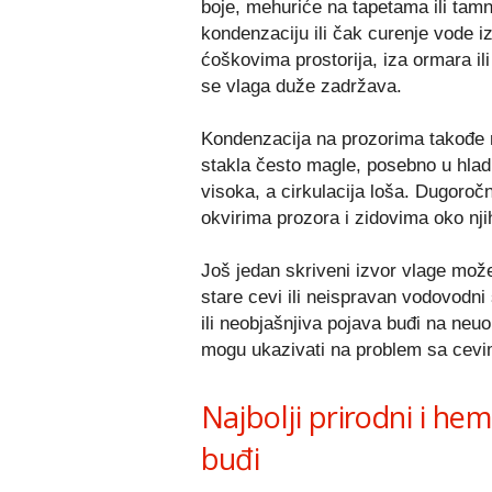
boje, mehuriće na tapetama ili tamn
kondenzaciju ili čak curenje vode iz
ćoškovima prostorija, iza ormara ili
se vlaga duže zadržava.
Kondenzacija na prozorima takođe 
stakla često magle, posebno u hlad
visoka, a cirkulacija loša. Dugoroč
okvirima prozora i zidovima oko nji
Još jedan skriveni izvor vlage može 
stare cevi ili neispravan vodovodni
ili neobjašnjiva pojava buđi na neu
mogu ukazivati na problem sa cevim
Najbolji prirodni i hem
buđi