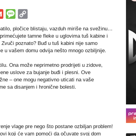
s
tsApp
iber
Gmail
Message
Copy
Link
patilo, pločice blistaju, vazduh miriše na svežinu…
primećujete tamne fleke u uglovima tuš kabine i
. Zvuči poznato? Buđ u tuš kabini nije samo
se u vašem domu odvija nešto mnogo ozbiljnije.
lu. Ona može neprimetno prodrijeti u zidove,
ene uslove za bujanje buđi i plesni. Ove
žne – one mogu negativno uticati na vaše
eme sa disanjem i hronične bolesti.
renje vlage pre nego što postane ozbiljan problem!
rikovi koji će vam pomoći da očuvate svoj dom