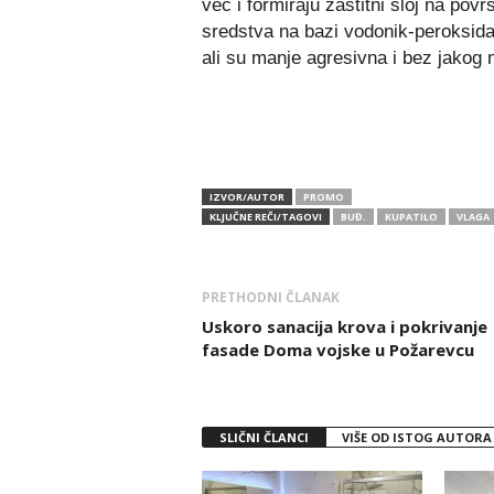
već i formiraju zaštitni sloj na po
sredstva na bazi vodonik-peroksida 
ali su manje agresivna i bez jakog 
IZVOR/AUTOR
PROMO
KLJUČNE REČI/TAGOVI
BUĐ.
KUPATILO
VLAGA
PRETHODNI ČLANAK
Uskoro sanacija krova i pokrivanje
fasade Doma vojske u Požarevcu
SLIČNI ČLANCI
VIŠE OD ISTOG AUTORA