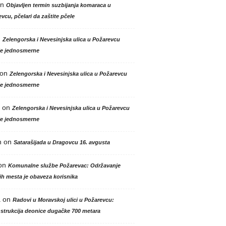
n
Objavljen termin suzbijanja komaraca u
vcu, pčelari da zaštite pčele
n
Zelengorska i Nevesinjska ulica u Požarevcu
le jednosmerne
on
Zelengorska i Nevesinjska ulica u Požarevcu
le jednosmerne
on
Zelengorska i Nevesinjska ulica u Požarevcu
le jednosmerne
n
on
Satarašijada u Dragovcu 16. avgusta
on
Komunalne službe Požarevac: Održavanje
h mesta je obaveza korisnika
a
on
Radovi u Moravskoj ulici u Požarevcu:
strukcija deonice dugačke 700 metara