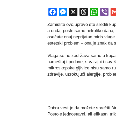
Facebook
Messenger
X
Thread
Wha
V
Zamislite ovo,upravo ste sredili ku
a onda, posle samo nekoliko dana, 
osećate onaj neprijatan miris vlage
estetski problem – ona je znak da 
Vlaga se ne zadržava samo u kupati
nameštaj i podove, stvarajući savrš
mikroskopske gljivice nisu samo ru
zdravlje, uzrokujući alergije, probl
Dobra vest je da možete sprečiti ši
Postoje jednostavni, ali efikasni t