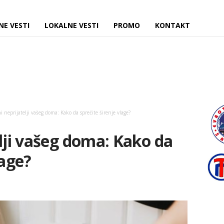
NE VESTI
LOKALNE VESTI
PROMO
KONTAKT
i neprijatelji vašeg doma: Kako da sprečite širenje vlage?
elji vašeg doma: Kako da
lage?