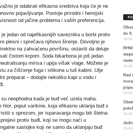
ažno je odabrati efikasna sredstva koja će je ne
onovno pojavljivanje. Postoje prirodni i hemijski
PO
avisnosti od jačine problema i vaših preferencija.
Obus
do 9.
e je jedan od najefikasnijih saveznika u borbi protiv
06/08
e plesni i sprečava njihovo širenje. Dovoljno je
RHMZ
irektno na zahvaćenu površinu, ostaviti da deluje
stepe
sati čistom krpom. Soda bikarbona je još jedan
nedel
eutralisanju mirisa i upija višak vlage. Možete je
06/08
tu za čišćenje fuga i silikona u tuš kabini. Ulje
Rad 
ni preparat – dodajte nekoliko kapi u vodu i
mora
đi.
prija
06/08
su neophodna kada je buđ već uzela maha.
Obel
 hlor, poput varikine, koja efikasno uklanja buđ s
polo
ristiti s oprezom, jer isparavanja mogu biti štetna
06/08
prejevi protiv buđi, koji se mogu naći u
Jedna
ngalne sastojke koji ne samo da uklanjaju buđ
06/08