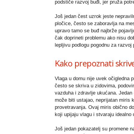
podstiče razvoj buđi, jer pruža potr
Još jedan čest uzrok jeste nepravi
pločice, često se zaboravlja na mes
upravo tamo se buđ najbrže pojavlju
čak doprineti problemu ako nisu dob
lepljivu podlogu pogodnu za razvoj 
Kako prepoznati skrive
Vlaga u domu nije uvek očigledna pop
često se skriva u zidovima, podovi
vazduha i zdravlje ukućana. Jedan
može biti ustajao, neprijatan miris
provetravanja. Ovaj miris obično dol
koji upijaju vlagu i stvaraju idealno
Još jedan pokazatelj su promene na