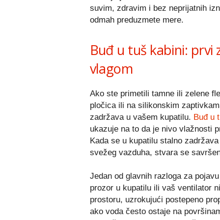
suvim, zdravim i bez neprijatnih iz
odmah preduzmete mere.
Buđ u tuš kabini: prvi
vlagom
Ako ste primetili tamne ili zelene 
pločica ili na silikonskim zaptivka
zadržava u vašem kupatilu.
Buđ u t
ukazuje na to da je nivo vlažnosti 
Kada se u kupatilu stalno zadržava
svežeg vazduha, stvara se savršen t
Jedan od glavnih razloga za pojavu 
prozor u kupatilu ili vaš ventilator 
prostoru, uzrokujući postepeno prop
ako voda često ostaje na površinam