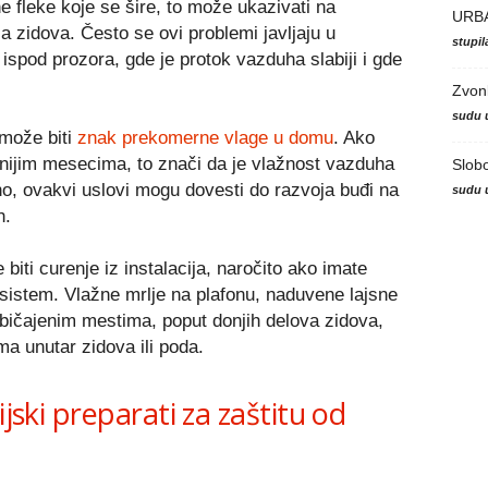
e fleke koje se šire, to može ukazivati na
URB
a zidova. Često se ovi problemi javljaju u
stupi
 ispod prozora, gde je protok vazduha slabiji i gde
Zvon
sudu 
može biti
znak prekomerne vlage u domu
. Ako
nijim mesecima, to znači da je vlažnost vazduha
Slob
no, ovakvi uslovi mogu dovesti do razvoja buđi na
sudu 
h.
biti curenje iz instalacija, naročito ako imate
 sistem. Vlažne mrlje na plafonu, naduvene lajsne
običajenim mestima, poput donjih delova zidova,
a unutar zidova ili poda.
ijski preparati za zaštitu od