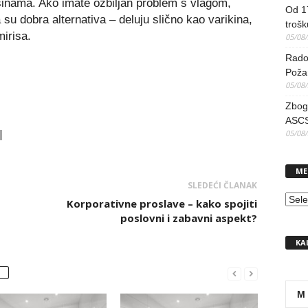
vršinama. Ako imate ozbiljan problem s vlagom,
Od 17
su dobra alternativa – deluju slično kao varikina,
trošk
mirisa.
05/08
Radov
Poža
05/08
Zbog 
ASCS
05/08
ME
SLEDEĆI ČLANAK
MEN
Korporativne proslave – kako spojiti
poslovni i zabavni aspekt?
KA
M