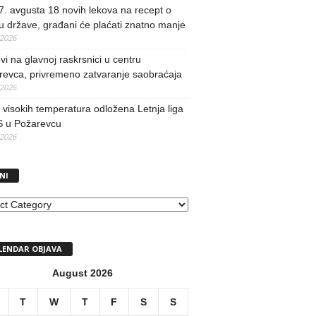
. avgusta 18 novih lekova na recept o
u države, građani će plaćati znatno manje
/2026
i na glavnoj raskrsnici u centru
revca, privremeno zatvaranje saobraćaja
/2026
visokih temperatura odložena Letnja liga
 u Požarevcu
/2026
NI
I
LENDAR OBJAVA
August 2026
T
W
T
F
S
S