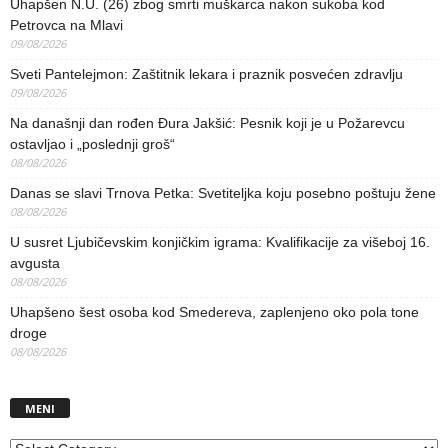
Uhapšen N.U. (26) zbog smrti muškarca nakon sukoba kod
Petrovca na Mlavi
09/08/2026
Sveti Pantelejmon: Zaštitnik lekara i praznik posvećen zdravlju
09/08/2026
Na današnji dan rođen Đura Jakšić: Pesnik koji je u Požarevcu
ostavljao i „poslednji groš“
08/08/2026
Danas se slavi Trnova Petka: Svetiteljka koju posebno poštuju žene
08/08/2026
U susret Ljubičevskim konjičkim igrama: Kvalifikacije za višeboj 16.
avgusta
08/08/2026
Uhapšeno šest osoba kod Smedereva, zaplenjeno oko pola tone
droge
08/08/2026
MENI
MENI