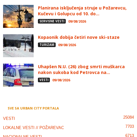
Planirana isključenja struje u Požarevcu,
Kučevu i Golupcu od 10. do...
SERVISNE VESTI
09/08/2026
Kopaonik dobija četiri nove ski-staze
TURIZAM
09/08/2026
Uhapšen N.U. (26) zbog smrti muškarca
nakon sukoba kod Petrovca na...
VESTI
09/08/2026
SVE SA URBAN CITY PORTALA
25084
VESTI
7703
LOKALNE VESTI // POŽAREVAC
6713
NACIONALNE VESTI