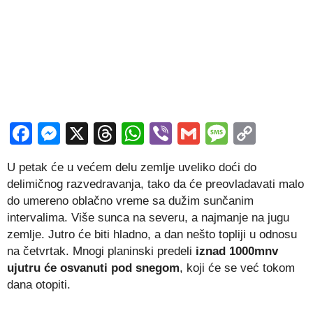
Facebook
Messenger
X
Threads
WhatsApp
Viber
Gmail
Messag
Copy
Link
U petak će u većem delu zemlje uveliko doći do
delimičnog razvedravanja, tako da će preovladavati malo
do umereno oblačno vreme sa dužim sunčanim
intervalima. Više sunca na severu, a najmanje na jugu
zemlje. Jutro će biti hladno, a dan nešto topliji u odnosu
na četvrtak. Mnogi planinski predeli
iznad 1000mnv
ujutru će osvanuti pod snegom
, koji će se već tokom
dana otopiti.