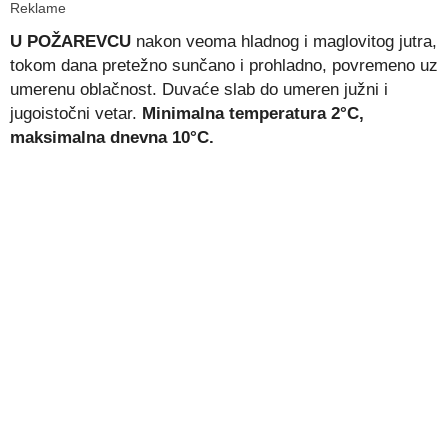
Reklame
U POŽAREVCU
nakon veoma hladnog i maglovitog jutra,
tokom dana pretežno sunčano i prohladno, povremeno uz
umerenu oblačnost. Duvaće slab do umeren južni i
jugoistočni vetar.
Minimalna temperatura 2°C,
maksimalna dnevna 10°C.