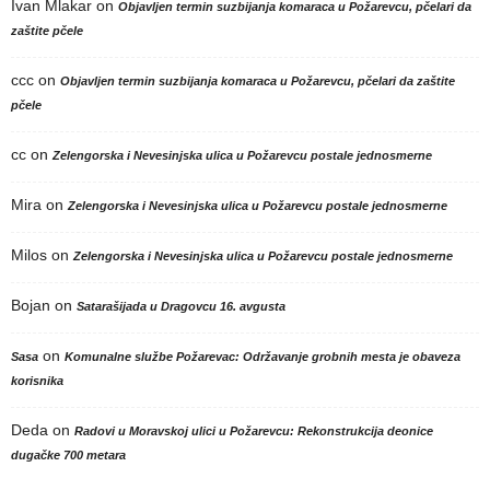
Ivan Mlakar
on
Objavljen termin suzbijanja komaraca u Požarevcu, pčelari da
zaštite pčele
ccc
on
Objavljen termin suzbijanja komaraca u Požarevcu, pčelari da zaštite
pčele
cc
on
Zelengorska i Nevesinjska ulica u Požarevcu postale jednosmerne
Mira
on
Zelengorska i Nevesinjska ulica u Požarevcu postale jednosmerne
Milos
on
Zelengorska i Nevesinjska ulica u Požarevcu postale jednosmerne
Bojan
on
Satarašijada u Dragovcu 16. avgusta
on
Sasa
Komunalne službe Požarevac: Održavanje grobnih mesta je obaveza
korisnika
Deda
on
Radovi u Moravskoj ulici u Požarevcu: Rekonstrukcija deonice
dugačke 700 metara