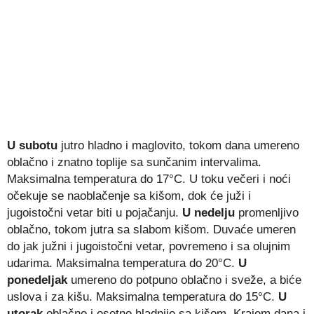
U subotu
jutro hladno i maglovito, tokom dana umereno
oblačno i znatno toplije sa sunčanim intervalima.
Maksimalna temperatura do 17°C. U toku večeri i noći
očekuje se naoblačenje sa kišom, dok će juži i
jugoistočni vetar biti u pojačanju.
U nedelju
promenljivo
oblačno, tokom jutra sa slabom kišom. Duvaće umeren
do jak južni i jugoistočni vetar, povremeno i sa olujnim
udarima. Maksimalna temperatura do 20°C.
U
ponedeljak
umereno do potpuno oblačno i sveže, a biće
uslova i za kišu. Maksimalna temperatura do 15°C.
U
utorak
oblačno i osetno hladnije sa kišom. Krajem dana i