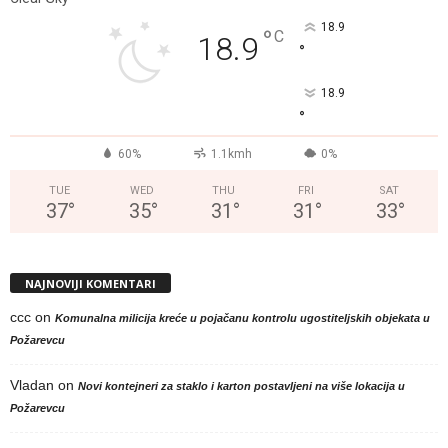
18.9
°
C
18.9
°
18.9
°
60%
1.1kmh
0%
TUE
WED
THU
FRI
SAT
37
°
35
°
31
°
31
°
33
°
NAJNOVIJI KOMENTARI
ccc
on
Komunalna milicija kreće u pojačanu kontrolu ugostiteljskih objekata u
Požarevcu
Vladan
on
Novi kontejneri za staklo i karton postavljeni na više lokacija u
Požarevcu