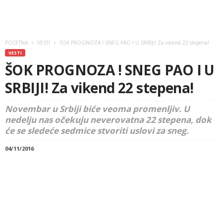
POČETNA
VESTI
ŠOK PROGNOZA ! SNEG PAO I U SRBIJI! Za vikend 22 stepena!
VESTI
ŠOK PROGNOZA ! SNEG PAO I U
SRBIJI! Za vikend 22 stepena!
Novembar u Srbiji biće veoma promenljiv. U
nedelju nas očekuju neverovatna 22 stepena, dok
će se sledeće sedmice stvoriti uslovi za sneg.
04/11/2016