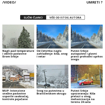
/VIDEO/
UMRETI ?
SLIČNI ČLANCI
VIŠE OD ISTOG AUTORA
Nagli pad temperature
Od četvrtka naglo
Putevi Srbije:
i obilne padavine
zahlađenje: kiša, sneg
autoputevi i glavni
širom Srbije
i vetar
pravci prohodni uprkos
snegu
MUP: Intenzivne
Sneg na putevima u
Putevi Srbije
snežne padavine
Braničevskom okrugu
upozoravaju: Kiša
usporile saobraćaj,
prelazi u sneg,
kontrole pojačane
mehanizacija na
terenu 24 sata