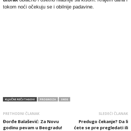
tokom noći očekuju se i obilnije padavine.
KLJUČNE REČI/TAGOVI
PROGNOZA
SNEG
PRETHODNI ČLANAK
SLEDEĆI ČLANAK
Đorđe Balašević: Za Novu
Predugo čekanje? Da li
godinu pevam u Beogradu!
ćete se pre pregledati ili