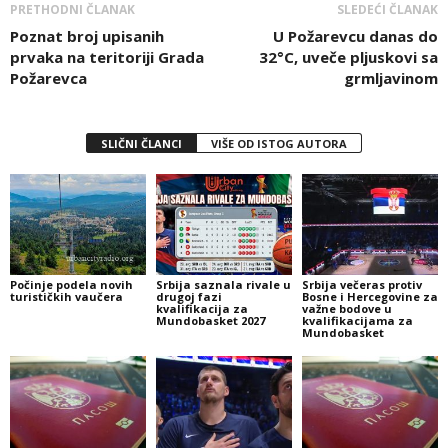
PRETHODNI ČLANAK
SLEDEĆI ČLANAK
Poznat broj upisanih
U Požarevcu danas do
prvaka na teritoriji Grada
32°C, uveče pljuskovi sa
Požarevca
grmljavinom
SLIČNI ČLANCI
VIŠE OD ISTOG AUTORA
Počinje podela novih
Srbija saznala rivale u
Srbija večeras protiv
turističkih vaučera
drugoj fazi
Bosne i Hercegovine za
kvalifikacija za
važne bodove u
Mundobasket 2027
kvalifikacijama za
Mundobasket