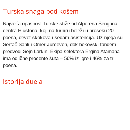
Turska snaga pod košem
Najveća opasnost Turske stiže od Alperena Šenguna,
centra Hjustona, koji na turniru beleži u proseku 20
poena, devet skokova i sedam asistencija. Uz njega su
Sertač Šanli i Omer Jurceven, dok bekovski tandem
predvodi Šejn Larkin. Ekipa selektora Ergina Atamana
ima odlične procente šuta – 56% iz igre i 46% za tri
poena.
Istorija duela