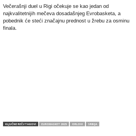
Večerašnji duel u Rigi očekuje se kao jedan od
najkvalitetnijih mečeva dosadašnjeg Evrobasketa, a
pobednik će steći značajnu prednost u žrebu za osminu
finala.
KLJUČNE REČI/TAGOVI
EUROBASKET 2025
ORLOVI
SRBIJA