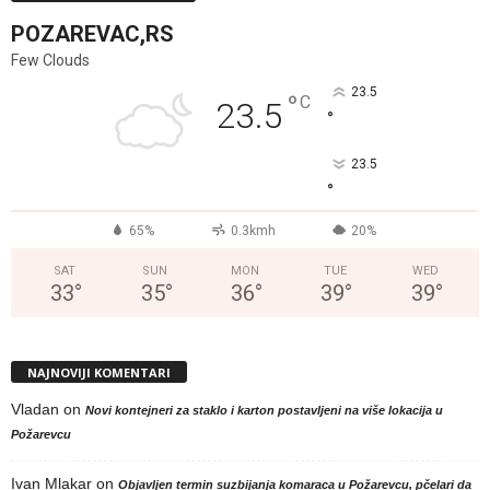
POZAREVAC,RS
Few Clouds
23.5
°
C
23.5
°
23.5
°
65%
0.3kmh
20%
SAT
SUN
MON
TUE
WED
33
°
35
°
36
°
39
°
39
°
NAJNOVIJI KOMENTARI
Vladan
on
Novi kontejneri za staklo i karton postavljeni na više lokacija u
Požarevcu
Ivan Mlakar
on
Objavljen termin suzbijanja komaraca u Požarevcu, pčelari da