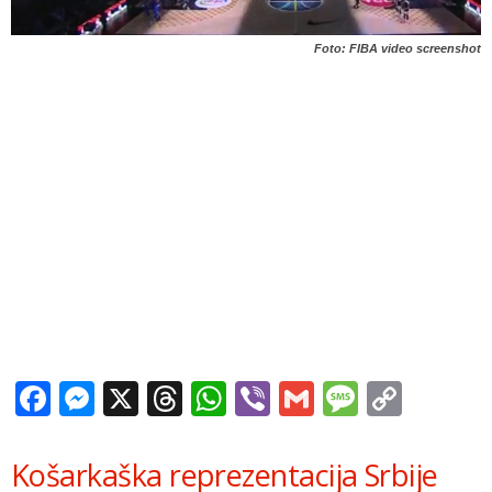
Foto: FIBA video screenshot
Facebook
Messenger
X
Threads
WhatsApp
Viber
Gmail
Messag
Copy
Link
Košarkaška reprezentacija Srbije