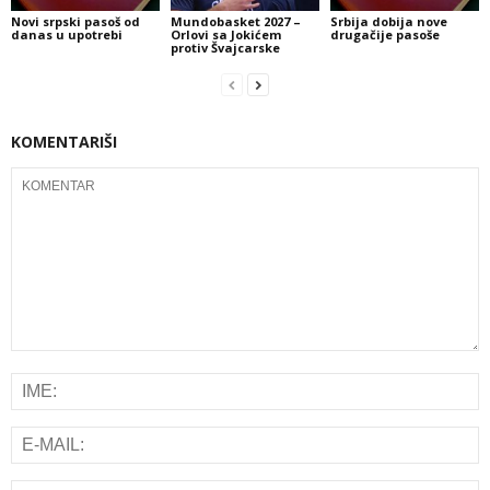
Novi srpski pasoš od
Mundobasket 2027 –
Srbija dobija nove
danas u upotrebi
Orlovi sa Jokićem
drugačije pasoše
protiv Švajcarske
KOMENTARIŠI