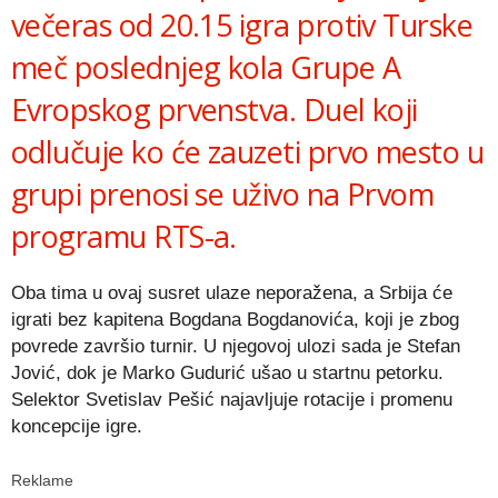
večeras od 20.15 igra protiv Turske
meč poslednjeg kola Grupe A
Evropskog prvenstva. Duel koji
odlučuje ko će zauzeti prvo mesto u
grupi prenosi se uživo na Prvom
programu RTS-a.
Oba tima u ovaj susret ulaze neporažena, a Srbija će
igrati bez kapitena Bogdana Bogdanovića, koji je zbog
povrede završio turnir. U njegovoj ulozi sada je Stefan
Jović, dok je Marko Gudurić ušao u startnu petorku.
Selektor Svetislav Pešić najavljuje rotacije i promenu
koncepcije igre.
Reklame