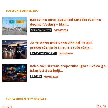
POSLEDNJE OBJAVLJENO
Radovi na auto-putu kod Smedereva i na
deonici Vodanj – Mali...
SERVISNE VESTI
06/08/2026
Za tri dana otkriveno više od 19.000
prekoračenja brzine, iz saobraćaja...
NACIONALNE VESTI
06/08/2026
Kako radi sistem preporuka igara i kako ga
iskoristiti za bolji...
PROMO
06/08/2026
SVE SA URBAN CITY PORTALA
25070
VESTI