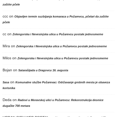
zaštite pčele
ccc
on
Objavljen termin suzbijanja komaraca u Požarevcu, pčelari da zaštite
pčele
cc
on
Zelengorska i Nevesinjska ulica u Požarevcu postale jednosmerne
Mira
on
Zelengorska i Nevesinjska ulica u Požarevcu postale jednosmerne
Milos
on
Zelengorska i Nevesinjska ulica u Požarevcu postale jednosmerne
Bojan
on
Satarašijada u Dragovcu 16. avgusta
on
Sasa
Komunalne službe Požarevac: Održavanje grobnih mesta je obaveza
korisnika
Deda
on
Radovi u Moravskoj ulici u Požarevcu: Rekonstrukcija deonice
dugačke 700 metara