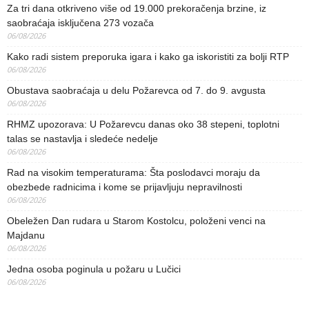
Za tri dana otkriveno više od 19.000 prekoračenja brzine, iz
saobraćaja isključena 273 vozača
06/08/2026
Kako radi sistem preporuka igara i kako ga iskoristiti za bolji RTP
06/08/2026
Obustava saobraćaja u delu Požarevca od 7. do 9. avgusta
06/08/2026
RHMZ upozorava: U Požarevcu danas oko 38 stepeni, toplotni
talas se nastavlja i sledeće nedelje
06/08/2026
Rad na visokim temperaturama: Šta poslodavci moraju da
obezbede radnicima i kome se prijavljuju nepravilnosti
06/08/2026
Obeležen Dan rudara u Starom Kostolcu, položeni venci na
Majdanu
06/08/2026
Jedna osoba poginula u požaru u Lučici
06/08/2026