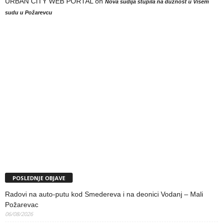
URBAN CITY WEB PORTAL
on
Nova sudija stupila na dužnost u Višem
sudu u Požarevcu
POSLEDNJE OBJAVE
Radovi na auto-putu kod Smedereva i na deonici Vodanj – Mali
Požarevac
06/08/2026