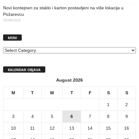
Novi kontejneri za staklo i karton postavljeni na više lokacija u
Požarevcu
05/08/2026
MENI
MENI
KALENDAR OBJAVA
August 2026
M
T
W
T
F
S
S
1
2
3
4
5
6
7
8
9
10
11
12
13
14
15
16