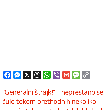
Facebook
Messenger
X
Threads
WhatsApp
Viber
Gmail
Messag
Copy
Link
“Generalni štrajk!” – neprestano se
čulo tokom prethodnih nekoliko