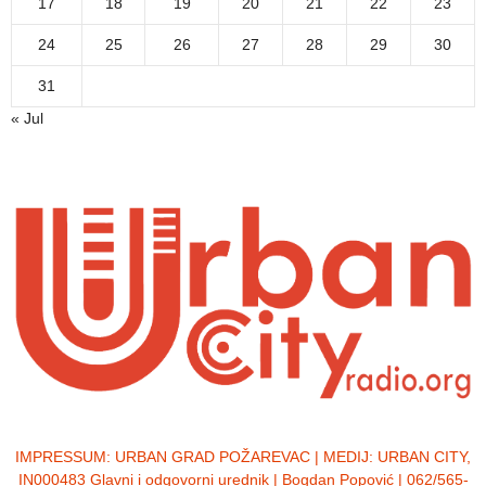
17
18
19
20
21
22
23
24
25
26
27
28
29
30
31
« Jul
IMPRESSUM:
URBAN GRAD POŽAREVAC | MEDIJ: URBAN CITY,
IN000483 Glavni i odgovorni urednik | Bogdan Popović | 062/565-