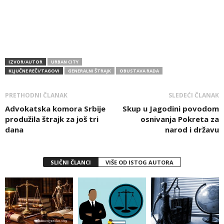
IZVOR/AUTOR
URBAN CITY
KLJUČNE REČI/TAGOVI
GENERALNI ŠTRAJK
OBUSTAVA RADA
PRETHODNI ČLANAK
SLEDEĆI ČLANAK
Advokatska komora Srbije
Skup u Jagodini povodom
produžila štrajk za još tri
osnivanja Pokreta za
dana
narod i državu
SLIČNI ČLANCI
VIŠE OD ISTOG AUTORA