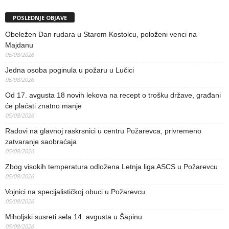
POSLEDNJE OBJAVE
Obeležen Dan rudara u Starom Kostolcu, položeni venci na
Majdanu
06/08/2026
Jedna osoba poginula u požaru u Lučici
06/08/2026
Od 17. avgusta 18 novih lekova na recept o trošku države, građani
će plaćati znatno manje
05/08/2026
Radovi na glavnoj raskrsnici u centru Požarevca, privremeno
zatvaranje saobraćaja
05/08/2026
Zbog visokih temperatura odložena Letnja liga ASCS u Požarevcu
05/08/2026
Vojnici na specijalističkoj obuci u Požarevcu
05/08/2026
Miholjski susreti sela 14. avgusta u Šapinu
05/08/2026