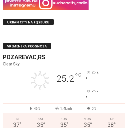
URBAN CITY NA FEJSBUKU
VREMENSKA PROGNOZA
POZAREVAC,RS
Clear Sky
25.2
°
C
25.2
°
25.2
°
46%
1.4kmh
0%
FRI
SAT
SUN
MON
TUE
37
°
35
°
35
°
35
°
38
°