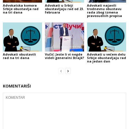
Advokatska komora
Advokati u Srbiji
Advokati najavili
Srbije obustavlja rad
obustavljaju rad od 23.
trodnevnu obustavu
na tri dana
februara
rada zbog izmena
pravosudnih propisa
Advokati obustavili
Vučić: Jeste li vi negde
Advokati u većem delu
rad na tri dana
videli generalni štrajk?
Srbije obustavljaju rad
na jedan dan
KOMENTARIŠI