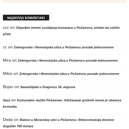
NAJNOVIJI KOMENTARI
ccc
on
Objavljen termin suzbijanja komaraca u Požarevcu, pčelari da zaštite
pčele
cc
on
Zelengorska i Nevesinjska ulica u Požarevcu postale jednosmerne
Mira
on
Zelengorska i Nevesinjska ulica u Požarevcu postale jednosmerne
Milos
on
Zelengorska i Nevesinjska ulica u Požarevcu postale jednosmerne
Bojan
on
Satarašijada u Dragovcu 16. avgusta
on
Sasa
Komunalne službe Požarevac: Održavanje grobnih mesta je obaveza
korisnika
Deda
on
Radovi u Moravskoj ulici u Požarevcu: Rekonstrukcija deonice
dugačke 700 metara