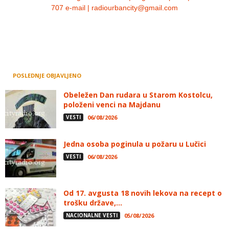
707 e-mail | radiourbancity@gmail.com
POSLEDNJE OBJAVLJENO
Obeležen Dan rudara u Starom Kostolcu,
položeni venci na Majdanu
VESTI
06/08/2026
Jedna osoba poginula u požaru u Lučici
VESTI
06/08/2026
Od 17. avgusta 18 novih lekova na recept o
trošku države,...
NACIONALNE VESTI
05/08/2026