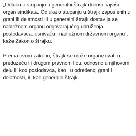
„Odluku o stupanju u generalni štrajk donosi najviši
organ sindikata. Odluka o stupanju u štrajk zaposlenih u
grani ili delatnosti ili u generalni štrajk dostavlja se
nadležnom organu odgovarajućeg udruženja
poslodavaca, osnivaču i nadležnom državnom organu“,
kaže Zakon o štrajku.
Prema ovom zakonu, štrajk se može organizovati u
preduzeću ili drugom pravnom licu, odnosno u njihovom
delu ili kod poslodavca, kao i u određenoj grani i
delatnosti, ili kao generalni štrajk.