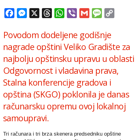
Facebook
Messenger
X
Threads
WhatsApp
Viber
Gmail
Messag
Copy
Link
Povodom dodeljene godišnje
nagrade opštini Veliko Gradište za
najbolju opštinsku upravu u oblasti
Odgovornost i vladavina prava,
Stalna konferencije gradova i
opština (SKGO) poklonila je danas
računarsku opremu ovoj lokalnoj
samoupravi.
Tri računara i tri brza skenera predsedniku opštine