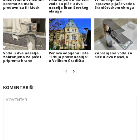
opremu za malu
vode za piće u dva
ispravne pijaće vode u
prodavnicu ili kiosk
naselja Braničevskog
Braničevskom okrugu
okruga
Voda u dva naselja
Ponovo odbijena lista
Zabranjena voda za
zabranjena za piće i
“Srbija protiv nasilja”
piće u dva naselja
pripremu hrane
u Velikom Gradištu
KOMENTARIŠI