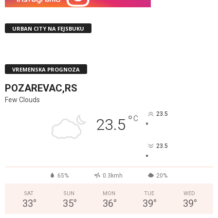
URBAN CITY NA FEJSBUKU
VREMENSKA PROGNOZA
POZAREVAC,RS
Few Clouds
23.5
°
C
23.5
°
23.5
°
65%
0.3kmh
20%
SAT
SUN
MON
TUE
WED
33
°
35
°
36
°
39
°
39
°