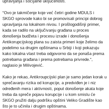
upravljanja i socijalne uključenosti.
“Ovo je takmičenje koje već četiri godine MDULS i
SKGO sprovode kako bi se promovisali principi dobrog
upravljanja na lokalnom nivou. I prošlogodišnji primer,
kada se radilo na uključivanju građana u proces
donošenja budžeta i procesu izrade i donošenja
Antikorupcijskog plana su zaista primeri koje želimo da
podelimo sa drugim opštinama u Srbiji i koji pokazuju
kako lokalna vlast treba odgovorno da se ponaša prema
potrebama građana i prema potrebama privrede.“,
naglasio je Milivojević.
Kako je rekao, Antikroupcijski plan je samo jedan korak u
sprečavanju rizika od korupcije, a predviđen je i niz
određenih mera i aktivnosti, poput donošenje akata koje
treba da spreče pojavu korupcije i u kom smislu će
SKGO pružiti dalju podršku opštini Veliko Gradište kao
što je to učinila i drugim opštinama.