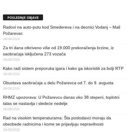
POSLEDNJE OBJAVE
Radovi na auto-putu kod Smedereva i na deonici Vodanj – Mali
Požarevac
06/08/2026
Za tri dana otkriveno više od 19.000 prekoračenja brzine, iz
saobraćaja isključena 273 vozača
06/08/2026
Kako radi sistem preporuka igara i kako ga iskoristiti za bolji RTP
06/08/2026
Obustava saobraćaja u delu Požarevca od 7. do 9. avgusta
06/08/2026
RHMZ upozorava: U Požarevcu danas oko 38 stepeni, toplotni
talas se nastavlja i sledeće nedelje
06/08/2026
Rad na visokim temperaturama: Šta poslodavci moraju da
obezbede radnicima i kome se prijavljuju nepravilnosti
06/08/2026