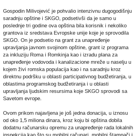
Gospodin Milivojević je pohvalio intenzivnu dugogodišnju
saradnju opštine i SKGO, podsetivši da je samo u
poslednje tri godine ova opština bila korisnik i nekoliko
grantova iz sredstava Evropske unije koje je sprovodila
SKGO. On je podsetio na grant za unapređenje
upravljanja javnom svojinom opštine, grant iz programa
za inkluziju Roma i Romkinja kao i izradu plana za
unapređenje vodovoda i kanalizacione mreže u naselju u
kojem živi romska populacija kao i na saradnju kroz
direktnu podršku u oblasti participativnog budžetiranja, u
oblastima programskog budžetiranja i u oblasti
upravljanja ljudskim resursima koje SKGO sprovodi sa
Savetom evrope.
Ovom prikom najavljena je još jedna donacija, u iznosu
od oko 1,5 miliona dinara, kroz koju bi opština dobila
dodatnu računarsku opremu za unapređenje rada lokalnih
inspekcija kao što su mobilni računari, mobilni štampači i