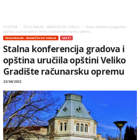
POČETNA
REGIONALNE - BRANIČEVSKI OKRUG
Stalna konferencija gradova i
opština uručiila opštini Veliko Gradište računarsku opremu
REGIONALNE - BRANIČEVSKI OKRUG
VESTI
Stalna konferencija gradova i
opština uručiila opštini Veliko
Gradište računarsku opremu
22/04/2022