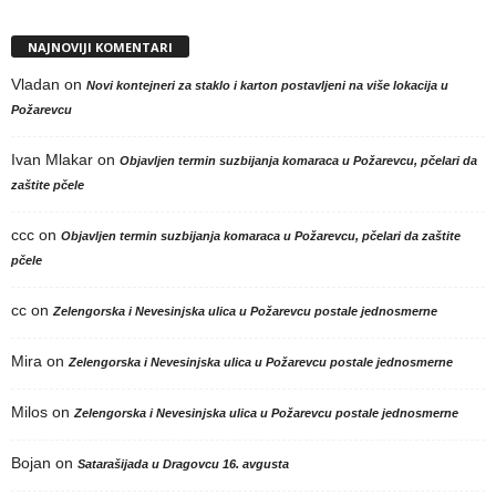
NAJNOVIJI KOMENTARI
Vladan
on
Novi kontejneri za staklo i karton postavljeni na više lokacija u
Požarevcu
Ivan Mlakar
on
Objavljen termin suzbijanja komaraca u Požarevcu, pčelari da
zaštite pčele
ccc
on
Objavljen termin suzbijanja komaraca u Požarevcu, pčelari da zaštite
pčele
cc
on
Zelengorska i Nevesinjska ulica u Požarevcu postale jednosmerne
Mira
on
Zelengorska i Nevesinjska ulica u Požarevcu postale jednosmerne
Milos
on
Zelengorska i Nevesinjska ulica u Požarevcu postale jednosmerne
Bojan
on
Satarašijada u Dragovcu 16. avgusta