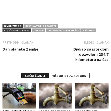
IZVOR/AUTOR
OPŠTINA VELIKO GRADIŠTE
KLJUČNE REČI/TAGOVI
OPREMA
OPŠTINA VELIKO GRADIŠTE
RAČUNARI
PRETHODNI ČLANAK
SLEDEĆI ČLANAK
Dan planete Zemlje
Divljao sa isteklom
dozvolom 234,7
kilometara na čas
SLIČNI ČLANCI
VIŠE OD ISTOG AUTORA
Kako izabrati idealnu
Zabranjena upotreba
Tri naselja bez