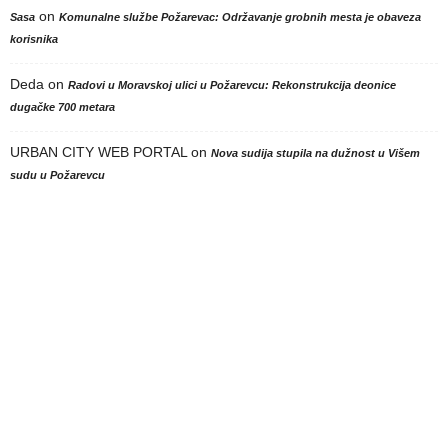
on
Sasa
Komunalne službe Požarevac: Održavanje grobnih mesta je obaveza
korisnika
Deda
on
Radovi u Moravskoj ulici u Požarevcu: Rekonstrukcija deonice
dugačke 700 metara
URBAN CITY WEB PORTAL
on
Nova sudija stupila na dužnost u Višem
sudu u Požarevcu