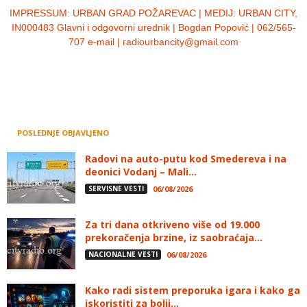
IMPRESSUM:
URBAN GRAD POŽAREVAC | MEDIJ: URBAN CITY,
IN000483 Glavni i odgovorni urednik | Bogdan Popović | 062/565-
707 e-mail | radiourbancity@gmail.com
POSLEDNJE OBJAVLJENO
Radovi na auto-putu kod Smedereva i na
deonici Vodanj – Mali...
SERVISNE VESTI
06/08/2026
Za tri dana otkriveno više od 19.000
prekoračenja brzine, iz saobraćaja...
NACIONALNE VESTI
06/08/2026
Kako radi sistem preporuka igara i kako ga
iskoristiti za bolji...