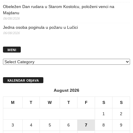
Obeležen Dan rudara u Starom Kostolcu, položeni venci na
Majdanu
06/08/2026
Jedna osoba poginula u požaru u Lučici
06/08/2026
MENI
MENI
KALENDAR OBJAVA
August 2026
M
T
W
T
F
S
S
1
2
3
4
5
6
7
8
9