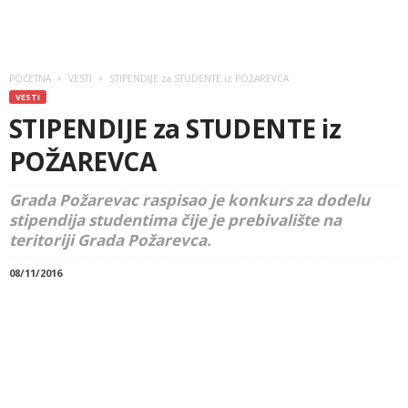
POČETNA
VESTI
STIPENDIJE za STUDENTE iz POŽAREVCA
VESTI
STIPENDIJE za STUDENTE iz
POŽAREVCA
Grada Požarevac raspisao je konkurs za dodelu
stipendija studentima čije je prebivalište na
teritoriji Grada Požarevca.
08/11/2016