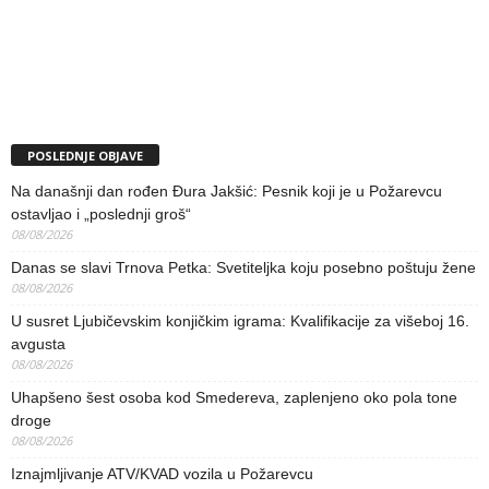
POSLEDNJE OBJAVE
Na današnji dan rođen Đura Jakšić: Pesnik koji je u Požarevcu
ostavljao i „poslednji groš“
08/08/2026
Danas se slavi Trnova Petka: Svetiteljka koju posebno poštuju žene
08/08/2026
U susret Ljubičevskim konjičkim igrama: Kvalifikacije za višeboj 16.
avgusta
08/08/2026
Uhapšeno šest osoba kod Smedereva, zaplenjeno oko pola tone
droge
08/08/2026
Iznajmljivanje ATV/KVAD vozila u Požarevcu