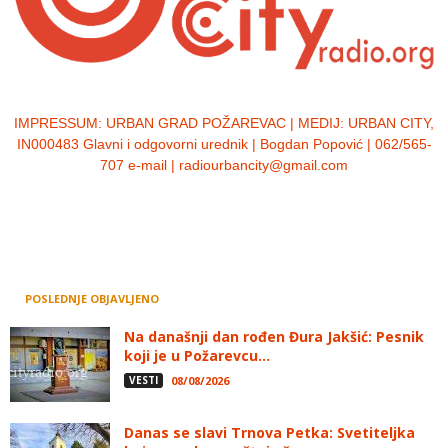
IMPRESSUM:
URBAN GRAD POŽAREVAC | MEDIJ: URBAN CITY,
IN000483 Glavni i odgovorni urednik | Bogdan Popović | 062/565-
707 e-mail | radiourbancity@gmail.com
POSLEDNJE OBJAVLJENO
Na današnji dan rođen Đura Jakšić: Pesnik
koji je u Požarevcu...
VESTI
08/08/2026
Danas se slavi Trnova Petka: Svetiteljka