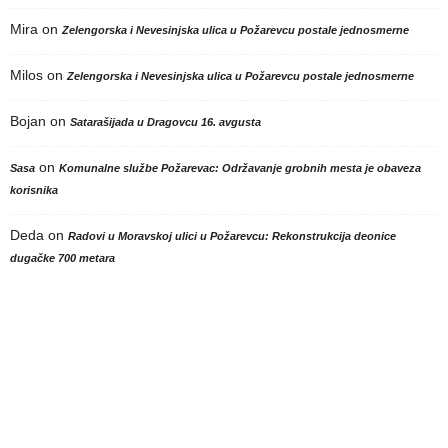
Mira
on
Zelengorska i Nevesinjska ulica u Požarevcu postale jednosmerne
Milos
on
Zelengorska i Nevesinjska ulica u Požarevcu postale jednosmerne
Bojan
on
Satarašijada u Dragovcu 16. avgusta
on
Sasa
Komunalne službe Požarevac: Održavanje grobnih mesta je obaveza
korisnika
Deda
on
Radovi u Moravskoj ulici u Požarevcu: Rekonstrukcija deonice
dugačke 700 metara