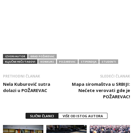
IZVOR/AUTOR
GRAD POŽAREVAC
KLJUČNE REČI/TAGOVI
KONKURS
POZAREVAC
STIPENDIJA
STUDENTI
PRETHODNI ČLANAK
SLEDEĆI ČLANAK
Nela Kuburović sutra
Mapa siromaštva u SRBIJI:
dolazi u POŽAREVAC
Nećete verovati gde je
POŽAREVAC!
SLIČNI ČLANCI
VIŠE OD ISTOG AUTORA