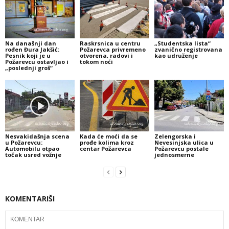
Na današnji dan
Raskrsnica u centru
„Studentska lista“
rođen Đura Jakšić:
Požarevca privremeno
zvanično registrovana
Pesnik koji je u
otvorena, radovi i
kao udruženje
Požarevcu ostavljao i
tokom noći
„poslednji groš“
Nesvakidašnja scena
Kada će moći da se
Zelengorska i
u Požarevcu:
prođe kolima kroz
Nevesinjska ulica u
Automobilu otpao
centar Požarevca
Požarevcu postale
točak usred vožnje
jednosmerne
KOMENTARIŠI