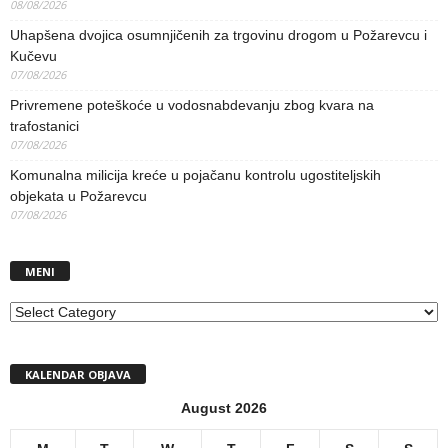
08/08/2026
Uhapšena dvojica osumnjičenih za trgovinu drogom u Požarevcu i
Kučevu
07/08/2026
Privremene poteškoće u vodosnabdevanju zbog kvara na
trafostanici
07/08/2026
Komunalna milicija kreće u pojačanu kontrolu ugostiteljskih
objekata u Požarevcu
07/08/2026
MENI
MENI
KALENDAR OBJAVA
August 2026