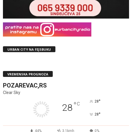
URBAN CITY NA FEJSBUKU
VREMENSKA PROGNOZA
POZAREVAC,RS
Clear Sky
°
28
°
C
28
°
28
44%
3.1kmh
0%