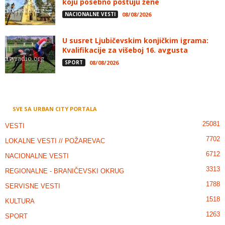
koju posebno poštuju žene
NACIONALNE VESTI
08/08/2026
U susret Ljubičevskim konjičkim igrama:
Kvalifikacije za višeboj 16. avgusta
SPORT
08/08/2026
SVE SA URBAN CITY PORTALA
25081
VESTI
7702
LOKALNE VESTI // POŽAREVAC
6712
NACIONALNE VESTI
3313
REGIONALNE - BRANIČEVSKI OKRUG
1788
SERVISNE VESTI
1518
KULTURA
1263
SPORT