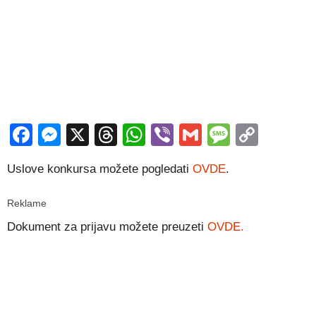
Facebook
Messenger
X
Threads
WhatsApp
Viber
Gmail
Messag
Copy
Link
Uslove konkursa možete pogledati
OVDE
.
Reklame
Dokument za prijavu možete preuzeti
OVDE.