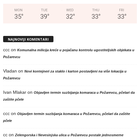
MON
TUE
WED
THU
FRI
35
°
39
°
32
°
33
°
33
°
NAJNOVIJI KOMENTARI
ccc
on
Komunalna milicija kreće u pojačanu kontrolu ugostiteljskih objekata u
Požarevcu
Vladan
on
Novi kontejneri za staklo i karton postavljeni na više lokacija u
Požarevcu
Ivan Mlakar
on
Objavljen termin suzbijanja komaraca u Požarevcu, pčelari da
zaštite pčele
ccc
on
Objavljen termin suzbijanja komaraca u Požarevcu, pčelari da zaštite
pčele
cc
on
Zelengorska i Nevesinjska ulica u Požarevcu postale jednosmerne