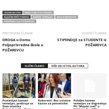
IZVOR/AUTOR
MINISTARSTVO PRAVDE
KLJUČNE REČI/TAGOVI
KAMEN TEMELJAC
NELA KUBUROVIĆ
PREKŠAJNI SUD POŽAREVAC
PRETHODNI ČLANAK
SLEDEĆI ČLANAK
DROGA u Domu
STIPENDIJE za STUDENTE iz
Poljoprivredne škole u
POŽAREVCA
POŽAREVCU
SLIČNI ČLANCI
VIŠE OD ISTOG AUTORA
Postavljen kamen
Kuburović: Bez uslovne
Položen kamen
temeljac, proširuje se
kazne za povratnike
temeljac za dogradnju
Dom učenika
PU “Majski cvet“ u