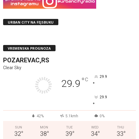
URBAN CITY NA FEJSBUKU
VREMENSKA PROGNOZA
POZAREVAC,RS
Clear Sky
29.9
°
C
29.9
°
29.9
°
42%
5.1kmh
0%
SUN
MON
TUE
WED
THU
32
°
38
°
39
°
34
°
33
°