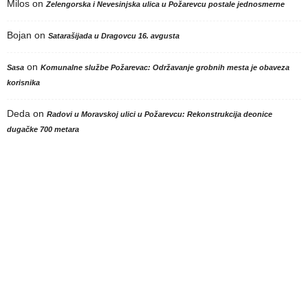
Milos
on
Zelengorska i Nevesinjska ulica u Požarevcu postale jednosmerne
Bojan
on
Satarašijada u Dragovcu 16. avgusta
on
Sasa
Komunalne službe Požarevac: Održavanje grobnih mesta je obaveza
korisnika
Deda
on
Radovi u Moravskoj ulici u Požarevcu: Rekonstrukcija deonice
dugačke 700 metara