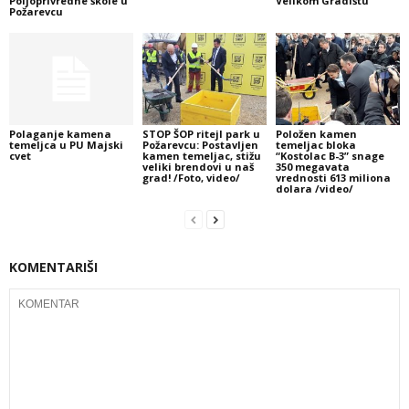
Poljoprivredne škole u
Velikom Gradištu
Požarevcu
Polaganje kamena
STOP ŠOP ritejl park u
Položen kamen
temeljca u PU Majski
Požarevcu: Postavljen
temeljac bloka
cvet
kamen temeljac, stižu
“Kostolac B-3” snage
veliki brendovi u naš
350 megavata
grad! /Foto, video/
vrednosti 613 miliona
dolara /video/
KOMENTARIŠI