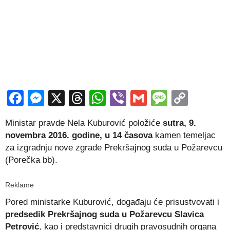
Facebook
Messenger
X
Threads
WhatsApp
Viber
Gmail
Messag
Copy
Link
Ministar pravde Nela Kuburović položiće
sutra, 9.
novembra 2016. godine, u 14 časova
kamen temeljac
za izgradnju nove zgrade Prekršajnog suda u Požarevcu
(Porečka bb).
Reklame
Pored ministarke Kuburović, događaju će prisustvovati i
predsedik Prekršajnog suda u Požarevcu Slavica
Petrović
, kao i predstavnici drugih pravosudnih organa