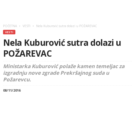
POČETNA
VESTI
Nela Kuburović sutra dolazi u POŽAREVAC
VESTI
Nela Kuburović sutra dolazi u
POŽAREVAC
Ministarka Kuburović polaže kamen temeljac za
izgradnju nove zgrade Prekršajnog suda u
Požarevcu.
08/11/2016