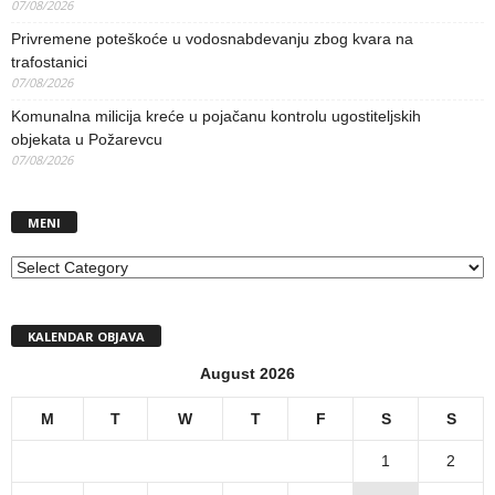
07/08/2026
Privremene poteškoće u vodosnabdevanju zbog kvara na
trafostanici
07/08/2026
Komunalna milicija kreće u pojačanu kontrolu ugostiteljskih
objekata u Požarevcu
07/08/2026
MENI
MENI
KALENDAR OBJAVA
August 2026
M
T
W
T
F
S
S
1
2