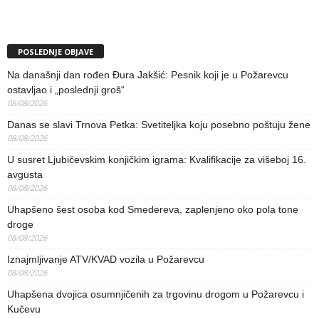
POSLEDNJE OBJAVE
Na današnji dan rođen Đura Jakšić: Pesnik koji je u Požarevcu
ostavljao i „poslednji groš“
08/08/2026
Danas se slavi Trnova Petka: Svetiteljka koju posebno poštuju žene
08/08/2026
U susret Ljubičevskim konjičkim igrama: Kvalifikacije za višeboj 16.
avgusta
08/08/2026
Uhapšeno šest osoba kod Smedereva, zaplenjeno oko pola tone
droge
08/08/2026
Iznajmljivanje ATV/KVAD vozila u Požarevcu
08/08/2026
Uhapšena dvojica osumnjičenih za trgovinu drogom u Požarevcu i
Kučevu