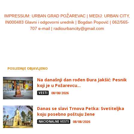
IMPRESSUM:
URBAN GRAD POŽAREVAC | MEDIJ: URBAN CITY,
IN000483 Glavni i odgovorni urednik | Bogdan Popović | 062/565-
707 e-mail | radiourbancity@gmail.com
POSLEDNJE OBJAVLJENO
Na današnji dan rođen Đura Jakšić: Pesnik
koji je u Požarevcu...
VESTI
08/08/2026
Danas se slavi Trnova Petka: Svetiteljka
koju posebno poštuju žene
NACIONALNE VESTI
08/08/2026