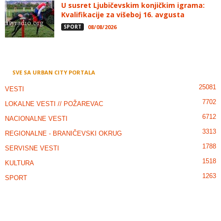
U susret Ljubičevskim konjičkim igrama:
Kvalifikacije za višeboj 16. avgusta
SPORT
08/08/2026
SVE SA URBAN CITY PORTALA
25081
VESTI
7702
LOKALNE VESTI // POŽAREVAC
6712
NACIONALNE VESTI
3313
REGIONALNE - BRANIČEVSKI OKRUG
1788
SERVISNE VESTI
1518
KULTURA
1263
SPORT