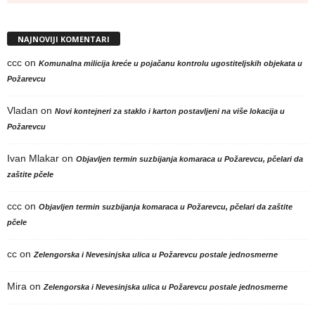
NAJNOVIJI KOMENTARI
ccc
on
Komunalna milicija kreće u pojačanu kontrolu ugostiteljskih objekata u
Požarevcu
Vladan
on
Novi kontejneri za staklo i karton postavljeni na više lokacija u
Požarevcu
Ivan Mlakar
on
Objavljen termin suzbijanja komaraca u Požarevcu, pčelari da
zaštite pčele
ccc
on
Objavljen termin suzbijanja komaraca u Požarevcu, pčelari da zaštite
pčele
cc
on
Zelengorska i Nevesinjska ulica u Požarevcu postale jednosmerne
Mira
on
Zelengorska i Nevesinjska ulica u Požarevcu postale jednosmerne