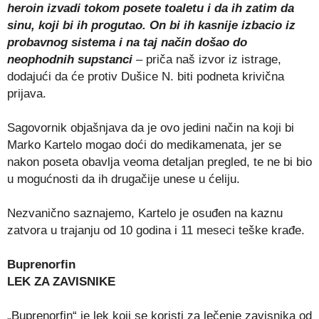
heroin izvadi tokom posete toaletu i da ih zatim da
sinu, koji bi ih progutao. On bi ih kasnije izbacio iz
probavnog sistema i na taj način došao do
neophodnih supstanci
– priča naš izvor iz istrage,
dodajući da će protiv Dušice N. biti podneta krivična
prijava.
Sagovornik objašnjava da je ovo jedini način na koji bi
Marko Kartelo mogao doći do medikamenata, jer se
nakon poseta obavlja veoma detaljan pregled, te ne bi bio
u mogućnosti da ih drugačije unese u ćeliju.
Nezvanično saznajemo, Kartelo je osuđen na kaznu
zatvora u trajanju od 10 godina i 11 meseci teške krađe.
Buprenorfin
LEK ZA ZAVISNIKE
„Buprenorfin“ je lek koji se koristi za lečenje zavisnika od