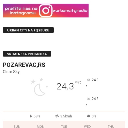
URBAN CITY NA FEJSBUKU
VREMENSKA PROGNOZA
POZAREVAC,RS
Clear Sky
24.3
°
C
24.3
°
24.3
°
58%
3.5kmh
0%
SUN
MON
TUE
WED
THU