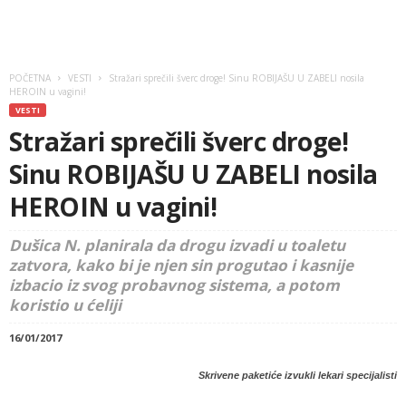
POČETNA
VESTI
Stražari sprečili šverc droge! Sinu ROBIJAŠU U ZABELI nosila
HEROIN u vagini!
VESTI
Stražari sprečili šverc droge!
Sinu ROBIJAŠU U ZABELI nosila
HEROIN u vagini!
Dušica N. planirala da drogu izvadi u toaletu
zatvora, kako bi je njen sin progutao i kasnije
izbacio iz svog probavnog sistema, a potom
koristio u ćeliji
16/01/2017
Skrivene paketiće izvukli lekari specijalisti