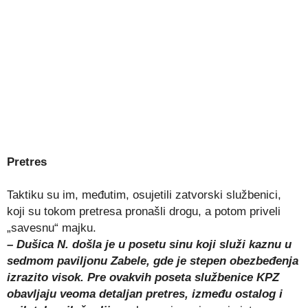
Pretres
Taktiku su im, međutim, osujetili zatvorski službenici,
koji su tokom pretresa pronašli drogu, a potom priveli
„savesnu“ majku.
– Dušica N. došla je u posetu sinu koji služi kaznu u
sedmom paviljonu Zabele, gde je stepen obezbeđenja
izrazito visok. Pre ovakvih poseta službenice KPZ
obavljaju veoma detaljan pretres, između ostalog i