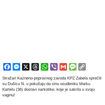
Facebook
Messenger
X
Threads
WhatsApp
Viber
Gmail
Messag
Copy
Link
Stražari Kazneno-popravnog zavoda KPZ Zabela sprečili
su Dušicu N. u pokušaju da sinu osuđeniku Marku
Kartelu (36) dostavi narkotike, koje je sakrila u svoju
vaginu!