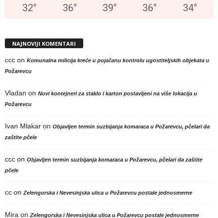
32
°
36
°
39
°
36
°
34
°
NAJNOVIJI KOMENTARI
ccc
on
Komunalna milicija kreće u pojačanu kontrolu ugostiteljskih objekata u
Požarevcu
Vladan
on
Novi kontejneri za staklo i karton postavljeni na više lokacija u
Požarevcu
Ivan Mlakar
on
Objavljen termin suzbijanja komaraca u Požarevcu, pčelari da
zaštite pčele
ccc
on
Objavljen termin suzbijanja komaraca u Požarevcu, pčelari da zaštite
pčele
cc
on
Zelengorska i Nevesinjska ulica u Požarevcu postale jednosmerne
Mira
on
Zelengorska i Nevesinjska ulica u Požarevcu postale jednosmerne