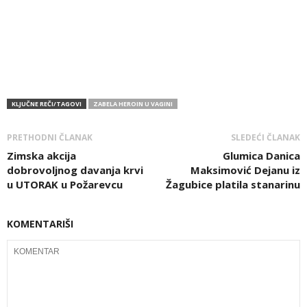
KLJUČNE REČI/TAGOVI
ZABELA HEROIN U VAGINI
PRETHODNI ČLANAK
SLEDEĆI ČLANAK
Zimska akcija
Glumica Danica
dobrovoljnog davanja krvi
Maksimović Dejanu iz
u UTORAK u Požarevcu
Žagubice platila stanarinu
KOMENTARIŠI