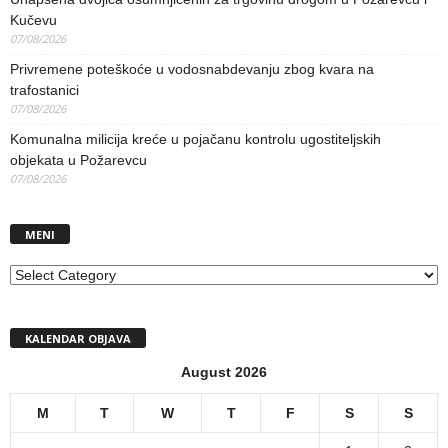
Kučevu
07/08/2026
Privremene poteškoće u vodosnabdevanju zbog kvara na
trafostanici
07/08/2026
Komunalna milicija kreće u pojačanu kontrolu ugostiteljskih
objekata u Požarevcu
07/08/2026
MENI
MENI
KALENDAR OBJAVA
August 2026
M
T
W
T
F
S
S