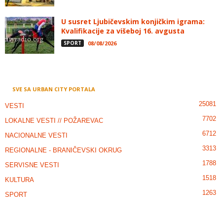
U susret Ljubičevskim konjičkim igrama:
Kvalifikacije za višeboj 16. avgusta
SPORT
08/08/2026
SVE SA URBAN CITY PORTALA
25081
VESTI
7702
LOKALNE VESTI // POŽAREVAC
6712
NACIONALNE VESTI
3313
REGIONALNE - BRANIČEVSKI OKRUG
1788
SERVISNE VESTI
1518
KULTURA
1263
SPORT