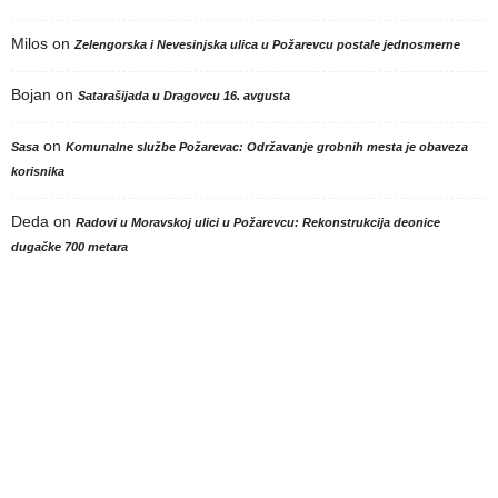
Milos
on
Zelengorska i Nevesinjska ulica u Požarevcu postale jednosmerne
Bojan
on
Satarašijada u Dragovcu 16. avgusta
on
Sasa
Komunalne službe Požarevac: Održavanje grobnih mesta je obaveza
korisnika
Deda
on
Radovi u Moravskoj ulici u Požarevcu: Rekonstrukcija deonice
dugačke 700 metara