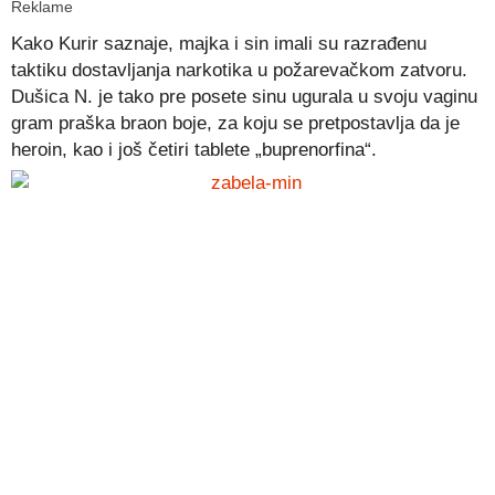
Reklame
Kako Kurir saznaje, majka i sin imali su razrađenu
taktiku dostavljanja narkotika u požarevačkom zatvoru.
Dušica N. je tako pre posete sinu ugurala u svoju vaginu
gram praška braon boje, za koju se pretpostavlja da je
heroin, kao i još četiri tablete „buprenorfina“.