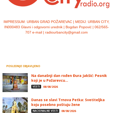
IMPRESSUM:
URBAN GRAD POŽAREVAC | MEDIJ: URBAN CITY,
IN000483 Glavni i odgovorni urednik | Bogdan Popović | 062/565-
707 e-mail | radiourbancity@gmail.com
POSLEDNJE OBJAVLJENO
Na današnji dan rođen Đura Jakšić: Pesnik
koji je u Požarevcu...
VESTI
08/08/2026
Danas se slavi Trnova Petka: Svetiteljka
koju posebno poštuju žene
NACIONALNE VESTI
08/08/2026