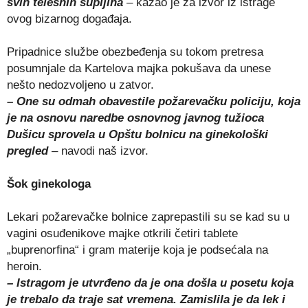
svih telesnih šupljina
– kazao je za izvor iz istrage
ovog bizarnog događaja.
Pripadnice službe obezbeđenja su tokom pretresa
posumnjale da Kartelova majka pokušava da unese
nešto nedozvoljeno u zatvor.
– One su odmah obavestile požarevačku policiju, koja
je na osnovu naredbe osnovnog javnog tužioca
Dušicu sprovela u Opštu bolnicu na ginekološki
pregled
– navodi naš izvor.
Šok ginekologa
Lekari požarevačke bolnice zaprepastili su se kad su u
vagini osuđenikove majke otkrili četiri tablete
„buprenorfina“ i gram materije koja je podsećala na
heroin.
– Istragom je utvrđeno da je ona došla u posetu koja
je trebalo da traje sat vremena. Zamislila je da lek i