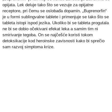
opijata. Lek deluje tako što se vezuje za opijatne
receptore, pri čemu se oslobađa dopamin. „Buprenorfin“
je u formi sublingvalne tablete i primenjuje se tako što se
tableta istopi ispod jezika. Ukoliko bi se tableta progutala
ne bi se dobio očekivani efekat leka a samim tim ni
smirivanje tegoba. On se najčešće koristi tokom
detoksikacije kod heroinske zavisnosti kako bi sprečio
sam razvoj simptoma krize.