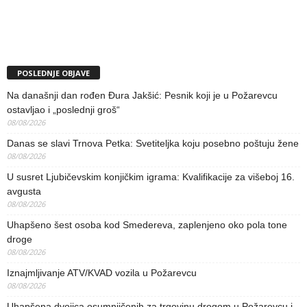
POSLEDNJE OBJAVE
Na današnji dan rođen Đura Jakšić: Pesnik koji je u Požarevcu
ostavljao i „poslednji groš“
08/08/2026
Danas se slavi Trnova Petka: Svetiteljka koju posebno poštuju žene
08/08/2026
U susret Ljubičevskim konjičkim igrama: Kvalifikacije za višeboj 16.
avgusta
08/08/2026
Uhapšeno šest osoba kod Smedereva, zaplenjeno oko pola tone
droge
08/08/2026
Iznajmljivanje ATV/KVAD vozila u Požarevcu
08/08/2026
Uhapšena dvojica osumnjičenih za trgovinu drogom u Požarevcu i