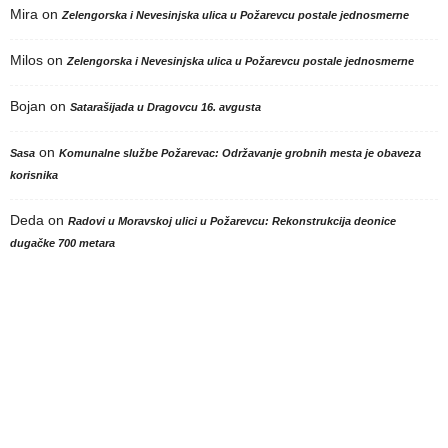
Mira
on
Zelengorska i Nevesinjska ulica u Požarevcu postale jednosmerne
Milos
on
Zelengorska i Nevesinjska ulica u Požarevcu postale jednosmerne
Bojan
on
Satarašijada u Dragovcu 16. avgusta
on
Sasa
Komunalne službe Požarevac: Održavanje grobnih mesta je obaveza
korisnika
Deda
on
Radovi u Moravskoj ulici u Požarevcu: Rekonstrukcija deonice
dugačke 700 metara