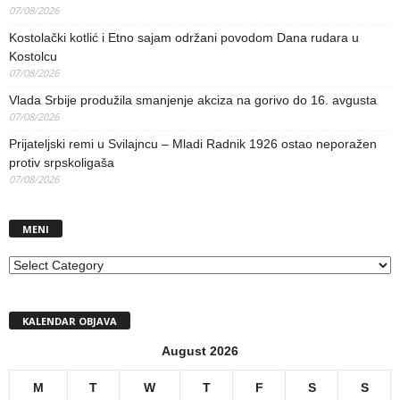
07/08/2026
Kostolački kotlić i Etno sajam održani povodom Dana rudara u
Kostolcu
07/08/2026
Vlada Srbije produžila smanjenje akciza na gorivo do 16. avgusta
07/08/2026
Prijateljski remi u Svilajncu – Mladi Radnik 1926 ostao neporažen
protiv srpskoligaša
07/08/2026
MENI
MENI
KALENDAR OBJAVA
August 2026
M
T
W
T
F
S
S