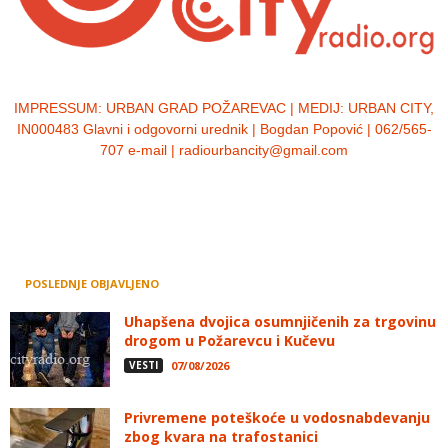
IMPRESSUM:
URBAN GRAD POŽAREVAC | MEDIJ: URBAN CITY,
IN000483 Glavni i odgovorni urednik | Bogdan Popović | 062/565-
707 e-mail | radiourbancity@gmail.com
POSLEDNJE OBJAVLJENO
Uhapšena dvojica osumnjičenih za trgovinu
drogom u Požarevcu i Kučevu
VESTI
07/08/2026
Privremene poteškoće u vodosnabdevanju
zbog kvara na trafostanici