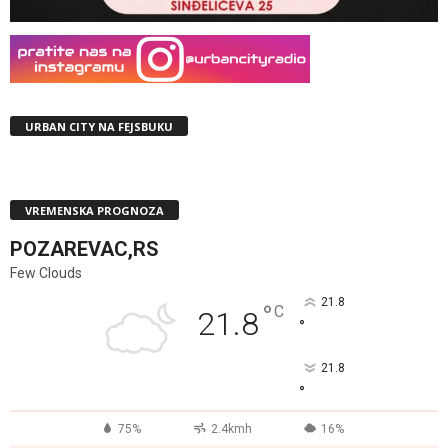
URBAN CITY NA FEJSBUKU
VREMENSKA PROGNOZA
POZAREVAC,RS
Few Clouds
21.8
°
C
21.8
°
21.8
°
75%
2.4kmh
16%