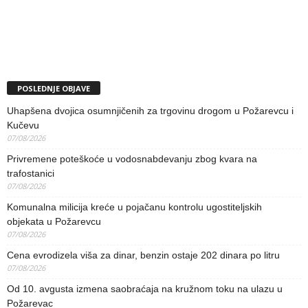
POSLEDNJE OBJAVE
Uhapšena dvojica osumnjičenih za trgovinu drogom u Požarevcu i
Kučevu
07/08/2026
Privremene poteškoće u vodosnabdevanju zbog kvara na
trafostanici
07/08/2026
Komunalna milicija kreće u pojačanu kontrolu ugostiteljskih
objekata u Požarevcu
07/08/2026
Cena evrodizela viša za dinar, benzin ostaje 202 dinara po litru
07/08/2026
Od 10. avgusta izmena saobraćaja na kružnom toku na ulazu u
Požarevac