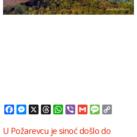
Facebook
Messenger
X
Threads
WhatsApp
Viber
Gmail
Messag
Copy
Link
U Požarevcu je sinoć došlo do