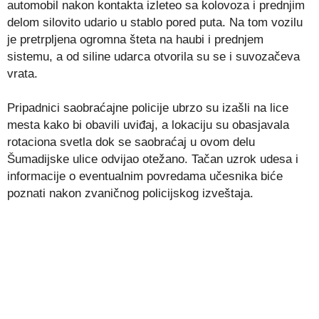
automobil nakon kontakta izleteo sa kolovoza i prednjim
delom silovito udario u stablo pored puta. Na tom vozilu
je pretrpljena ogromna šteta na haubi i prednjem
sistemu, a od siline udarca otvorila su se i suvozačeva
vrata.
Pripadnici saobraćajne policije ubrzo su izašli na lice
mesta kako bi obavili uviđaj, a lokaciju su obasjavala
rotaciona svetla dok se saobraćaj u ovom delu
Šumadijske ulice odvijao otežano. Tačan uzrok udesa i
informacije o eventualnim povredama učesnika biće
poznati nakon zvaničnog policijskog izveštaja.