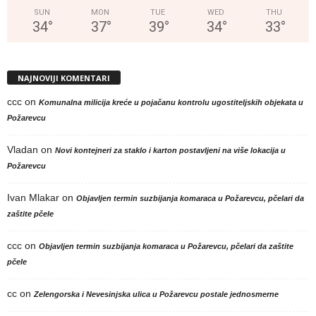
SUN
MON
TUE
WED
THU
34
°
37
°
39
°
34
°
33
°
NAJNOVIJI KOMENTARI
ccc
on
Komunalna milicija kreće u pojačanu kontrolu ugostiteljskih objekata u
Požarevcu
Vladan
on
Novi kontejneri za staklo i karton postavljeni na više lokacija u
Požarevcu
Ivan Mlakar
on
Objavljen termin suzbijanja komaraca u Požarevcu, pčelari da
zaštite pčele
ccc
on
Objavljen termin suzbijanja komaraca u Požarevcu, pčelari da zaštite
pčele
cc
on
Zelengorska i Nevesinjska ulica u Požarevcu postale jednosmerne