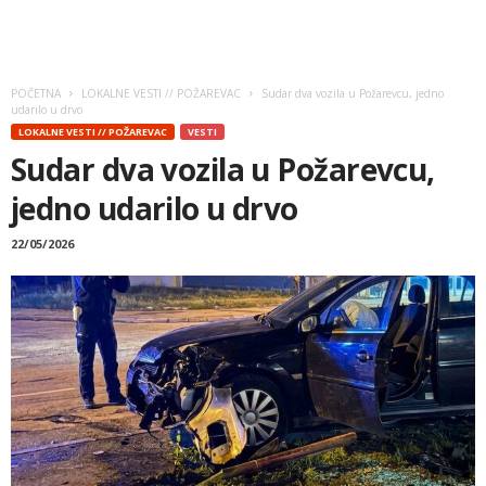
POČETNA
LOKALNE VESTI // POŽAREVAC
Sudar dva vozila u Požarevcu, jedno
udarilo u drvo
LOKALNE VESTI // POŽAREVAC
VESTI
Sudar dva vozila u Požarevcu,
jedno udarilo u drvo
22/05/2026