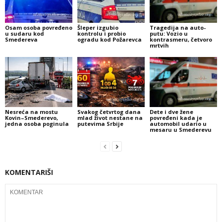
Osam osoba povređeno
Šleper izgubio
Tragedija na auto-
u sudaru kod
kontrolu i probio
putu: Vozio u
Smedereva
ogradu kod Požarevca
kontrasmeru, četvoro
mrtvih
Nesreća na mostu
Svakog četvrtog dana
Dete i dve žene
Kovin–Smederevo,
mlad život nestane na
povređeni kada je
jedna osoba poginula
putevima Srbije
automobil udario u
mesaru u Smederevu
KOMENTARIŠI