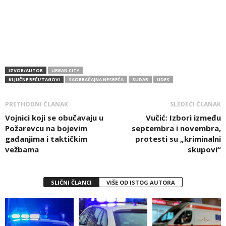
IZVOR/AUTOR
URBAN CITY
KLJUČNE REČI/TAGOVI
SAOBRAĆAJNA NESREĆA
SUDAR
UDES
PRETHODNI ČLANAK
SLEDEĆI ČLANAK
Vojnici koji se obučavaju u
Vučić: Izbori između
Požarevcu na bojevim
septembra i novembra,
gađanjima i taktičkim
protesti su „kriminalni
vežbama
skupovi“
SLIČNI ČLANCI
VIŠE OD ISTOG AUTORA