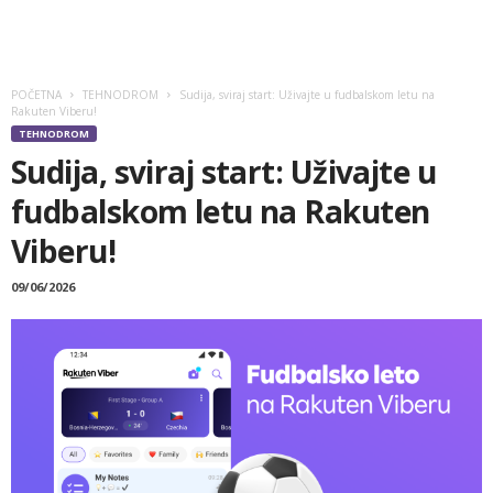
POČETNA
TEHNODROM
Sudija, sviraj start: Uživajte u fudbalskom letu na
Rakuten Viberu!
TEHNODROM
Sudija, sviraj start: Uživajte u
fudbalskom letu na Rakuten
Viberu!
09/06/2026