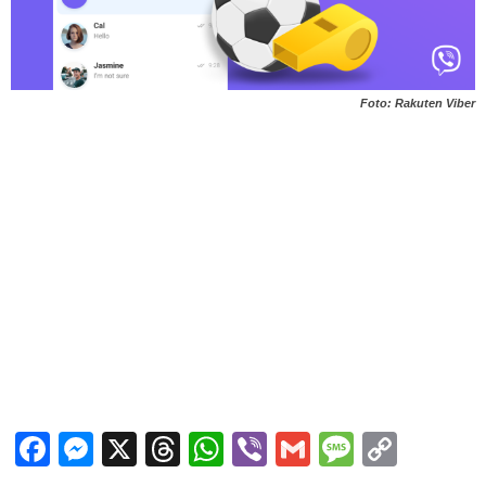
Foto: Rakuten Viber
Facebook
Messenger
X
Threads
WhatsApp
Viber
Gmail
Messag
Copy
Link