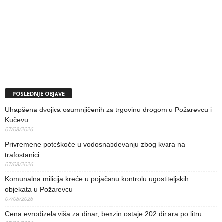
POSLEDNJE OBJAVE
Uhapšena dvojica osumnjičenih za trgovinu drogom u Požarevcu i
Kučevu
07/08/2026
Privremene poteškoće u vodosnabdevanju zbog kvara na
trafostanici
07/08/2026
Komunalna milicija kreće u pojačanu kontrolu ugostiteljskih
objekata u Požarevcu
07/08/2026
Cena evrodizela viša za dinar, benzin ostaje 202 dinara po litru