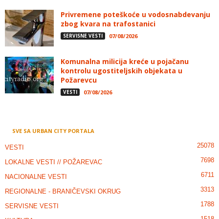
Privremene poteškoće u vodosnabdevanju
zbog kvara na trafostanici
SERVISNE VESTI
07/08/2026
Komunalna milicija kreće u pojačanu
kontrolu ugostiteljskih objekata u
Požarevcu
VESTI
07/08/2026
SVE SA URBAN CITY PORTALA
25078
VESTI
7698
LOKALNE VESTI // POŽAREVAC
6711
NACIONALNE VESTI
3313
REGIONALNE - BRANIČEVSKI OKRUG
1788
SERVISNE VESTI
1518