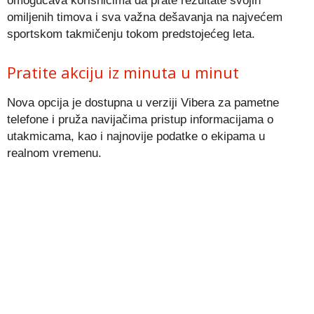
omogućava korisnicima da prate rezultate svojih
omiljenih timova i sva važna dešavanja na najvećem
sportskom takmičenju tokom predstojećeg leta.
Pratite akciju iz minuta u minut
Nova opcija je dostupna u verziji Vibera za pametne
telefone i pruža navijačima pristup informacijama o
utakmicama, kao i najnovije podatke o ekipama u
realnom vremenu.