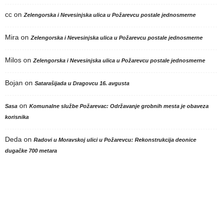
cc
on
Zelengorska i Nevesinjska ulica u Požarevcu postale jednosmerne
Mira
on
Zelengorska i Nevesinjska ulica u Požarevcu postale jednosmerne
Milos
on
Zelengorska i Nevesinjska ulica u Požarevcu postale jednosmerne
Bojan
on
Satarašijada u Dragovcu 16. avgusta
on
Sasa
Komunalne službe Požarevac: Održavanje grobnih mesta je obaveza
korisnika
Deda
on
Radovi u Moravskoj ulici u Požarevcu: Rekonstrukcija deonice
dugačke 700 metara