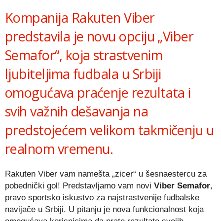
Kompanija Rakuten Viber
predstavila je novu opciju „Viber
Semafor“, koja strastvenim
ljubiteljima fudbala u Srbiji
omogućava praćenje rezultata i
svih važnih dešavanja na
predstojećem velikom takmičenju u
realnom vremenu.
Rakuten Viber vam namešta „zicer“ u šesnaestercu za
pobednički gol! Predstavljamo vam novi
Viber Semafor
,
pravo sportsko iskustvo za najstrastvenije fudbalske
navijače u Srbiji. U pitanju je nova funkcionalnost koja