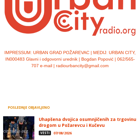
IMPRESSUM:
URBAN GRAD POŽAREVAC | MEDIJ: URBAN CITY,
IN000483 Glavni i odgovorni urednik | Bogdan Popović | 062/565-
707 e-mail | radiourbancity@gmail.com
POSLEDNJE OBJAVLJENO
Uhapšena dvojica osumnjičenih za trgovinu
drogom u Požarevcu i Kučevu
VESTI
07/08/2026