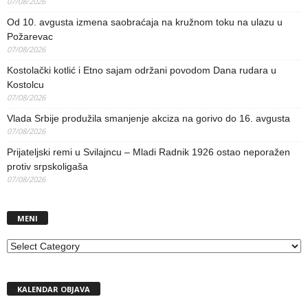
07/08/2026
Od 10. avgusta izmena saobraćaja na kružnom toku na ulazu u
Požarevac
07/08/2026
Kostolački kotlić i Etno sajam održani povodom Dana rudara u
Kostolcu
07/08/2026
Vlada Srbije produžila smanjenje akciza na gorivo do 16. avgusta
07/08/2026
Prijateljski remi u Svilajncu – Mladi Radnik 1926 ostao neporažen
protiv srpskoligaša
07/08/2026
MENI
MENI
KALENDAR OBJAVA