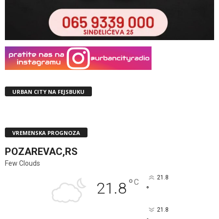
URBAN CITY NA FEJSBUKU
VREMENSKA PROGNOZA
POZAREVAC,RS
Few Clouds
21.8
°
C
21.8
°
21.8