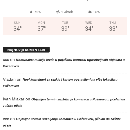
°
75%
2.4kmh
16%
SUN
MON
TUE
WED
THU
34
°
37
°
39
°
34
°
33
°
NAJNOVIJI KOMENTARI
ccc
on
Komunalna milicija kreće u pojačanu kontrolu ugostiteljskih objekata u
Požarevcu
Vladan
on
Novi kontejneri za staklo i karton postavljeni na više lokacija u
Požarevcu
Ivan Mlakar
on
Objavljen termin suzbijanja komaraca u Požarevcu, pčelari da
zaštite pčele
ccc
on
Objavljen termin suzbijanja komaraca u Požarevcu, pčelari da zaštite
pčele