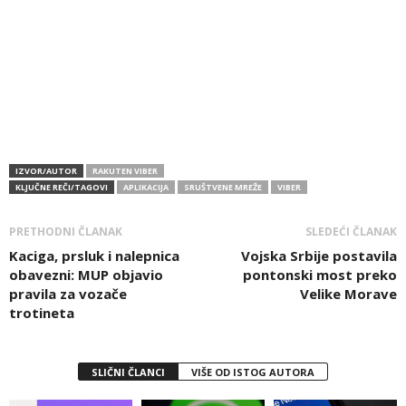
IZVOR/AUTOR
RAKUTEN VIBER
KLJUČNE REČI/TAGOVI
APLIKACIJA
SRUŠTVENE MREŽE
VIBER
PRETHODNI ČLANAK
SLEDEĆI ČLANAK
Kaciga, prsluk i nalepnica
Vojska Srbije postavila
obavezni: MUP objavio
pontonski most preko
pravila za vozače
Velike Morave
trotineta
SLIČNI ČLANCI
VIŠE OD ISTOG AUTORA