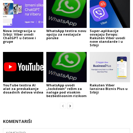
Nova integracija u
WhatsApp testira novu
Super-aplikacije
Srbiji: Viber uvodi
opciju za nestajuće
osvajaju Evropu:
ChatGPT u četove i
poruke
Rakuten Viber uvodi
grupe
nove standarde i u
Srbiji
YouTube testira AI
WhatsApp uvodi
Rakuten Viber
alat za preskakanje
„lockdown“ režim za
lansirao Biznis Plus u
dosadnih delova videa
naloge pod visokim
Srbiji
bezbednosnim rizikom
KOMENTARIŠI