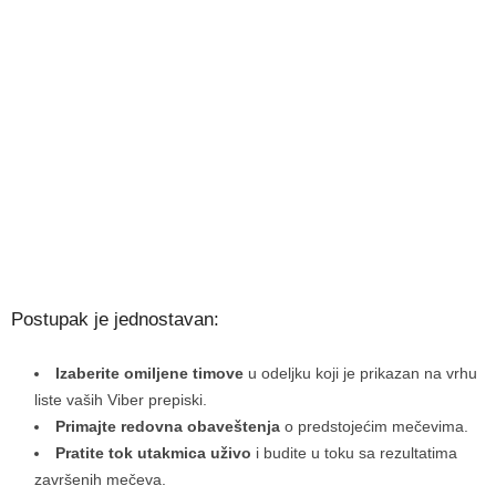
Postupak je jednostavan:
Izaberite omiljene timove
u odeljku koji je prikazan na vrhu
liste vaših Viber prepiski.
Primajte redovna obaveštenja
o predstojećim mečevima.
Pratite tok utakmica uživo
i budite u toku sa rezultatima
završenih mečeva.