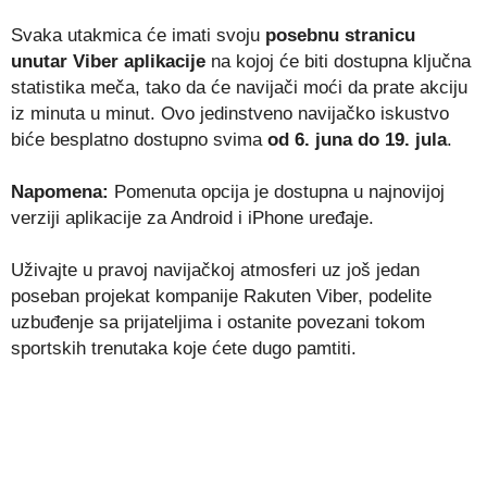
Svaka utakmica će imati svoju
posebnu stranicu
unutar Viber aplikacije
na kojoj će biti dostupna ključna
statistika meča, tako da će navijači moći da prate akciju
iz minuta u minut. Ovo jedinstveno navijačko iskustvo
biće besplatno dostupno svima
od 6. juna do 19. jula
.
Napomena:
Pomenuta opcija je dostupna u najnovijoj
verziji aplikacije za Android i iPhone uređaje.
Uživajte u pravoj navijačkoj atmosferi uz još jedan
poseban projekat kompanije Rakuten Viber, podelite
uzbuđenje sa prijateljima i ostanite povezani tokom
sportskih trenutaka koje ćete dugo pamtiti.