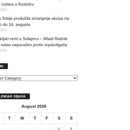
 rudara u Kostolcu
/2026
 Srbije produžila smanjenje akciza na
o do 16. avgusta
/2026
teljski remi u Svilajncu – Mladi Radnik
ostao neporažen protiv srpskoligaša
/2026
NI
I
LENDAR OBJAVA
August 2026
T
W
T
F
S
S
1
2