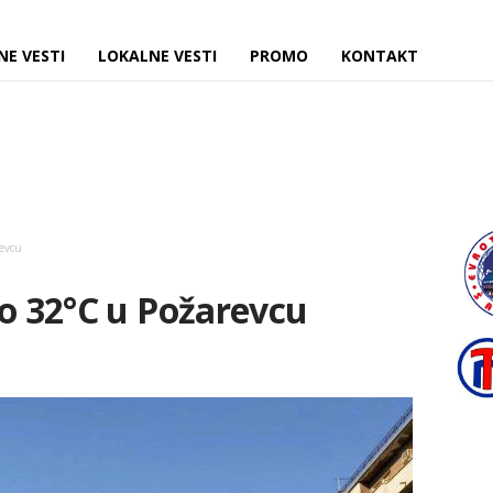
NE VESTI
LOKALNE VESTI
PROMO
KONTAKT
revcu
do 32°C u Požarevcu