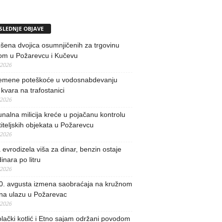
SLEDNJE OBJAVE
ena dvojica osumnjičenih za trgovinu
om u Požarevcu i Kučevu
/2026
remene poteškoće u vodosnabdevanju
kvara na trafostanici
/2026
alna milicija kreće u pojačanu kontrolu
iteljskih objekata u Požarevcu
/2026
evrodizela viša za dinar, benzin ostaje
inara po litru
/2026
0. avgusta izmena saobraćaja na kružnom
 na ulazu u Požarevac
/2026
lački kotlić i Etno sajam održani povodom