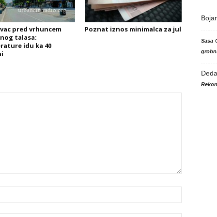
Boja
vac pred vrhuncem
Poznat iznos minimalca za jul
nog talasa:
Sasa
ature idu ka 40
grobni
i
Ded
Rekon