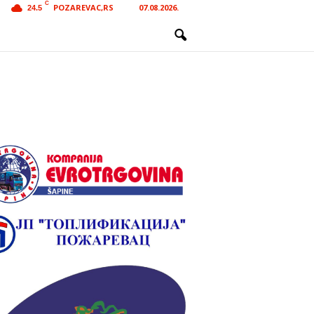
C
POZAREVAC,RS
07.08.2026.
24.5