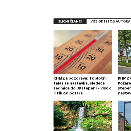
SLIČNI ČLANCI
VIŠE OD ISTOG AUTORA
RHMZ upozorava: Toplotni
RHMZ 
talas se nastavlja, sledeće
Požare
sedmice do 39 stepeni – visok
stepen
rizik od požara
nastav