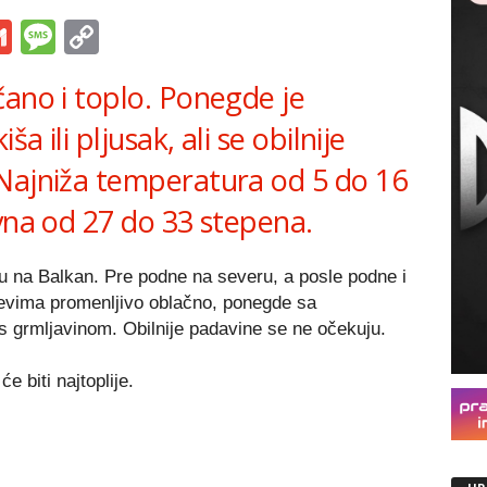
s
tsApp
iber
Gmail
Message
Copy
Link
čano i toplo. Ponegde je
 ili pljusak, ali se obilnije
Najniža temperatura od 5 do 16
vna od 27 do 33 stepena.
žu na Balkan. Pre podne na severu, a posle podne i
jevima promenljivo oblačno, ponegde sa
s grmljavinom. Obilnije padavine se ne očekuju.
 biti najtoplije.