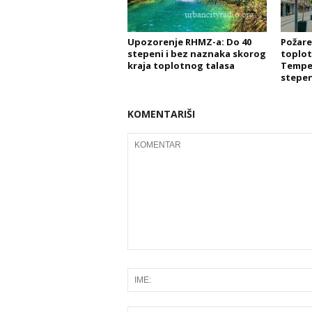
Upozorenje RHMZ-a: Do 40
Požare
stepeni i bez naznaka skorog
toplot
kraja toplotnog talasa
Temper
stepen
KOMENTARIŠI