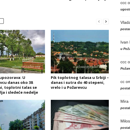
ccc
o
ugosti
Vlad
postav
Ivan
u Poža
ccc
o
Požare
upozorava: U
Pik toplotnog talasa u Srbiji –
cc
o
vcu danas oko 38
danas i sutra do 40 stepeni,
i, toplotni talas se
vrelo i u Požarevcu
posta
lja i sledeće nedelje
Mira
posta
Milos
posta