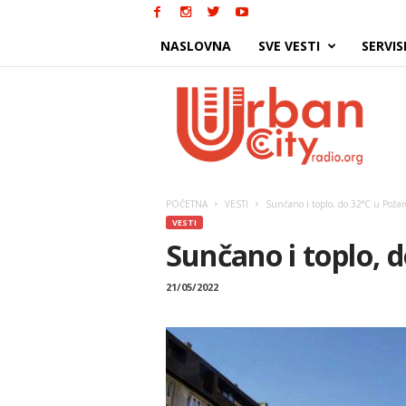
NASLOVNA
SVE VESTI
SERVIS
Urban
City
POČETNA
VESTI
Sunčano i toplo, do 32°C u Poža
VESTI
Sunčano i toplo, 
21/05/2022