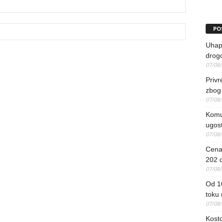
PO
Uhapš
drog
07/08
Priv
zbog 
07/08
Komun
ugost
07/08
Cena 
202 d
07/08
Od 1
toku
07/08
Kosto