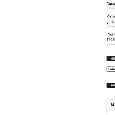
Dana
07/08
Vlada
goriv
07/08
Prija
1926 
07/08
ME
MEN
KA
M