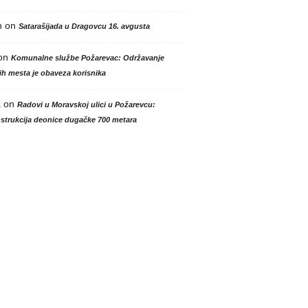
n
on
Satarašijada u Dragovcu 16. avgusta
on
Komunalne službe Požarevac: Održavanje
h mesta je obaveza korisnika
a
on
Radovi u Moravskoj ulici u Požarevcu:
strukcija deonice dugačke 700 metara