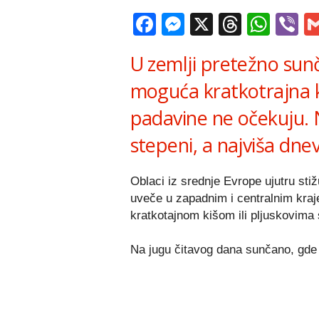
Facebook
Messenger
X
Thread
Wha
V
U zemlji pretežno sun
moguća kratkotrajna kiša
padavine ne očekuju. 
stepeni, a najviša dne
Oblaci iz srednje Evrope ujutru sti
uveče u zapadnim i centralnim kra
kratkotajnom kišom ili pljuskovima 
Na jugu čitavog dana sunčano, gde će