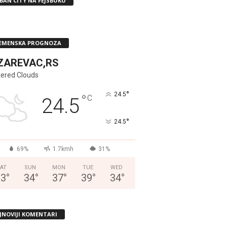
BAN CITY NA FEJSBUKU
EMENSKA PROGNOZA
ZAREVAC,RS
tered Clouds
°
24.5
°
C
24.5
°
24.5
69%
1.7kmh
31%
AT
SUN
MON
TUE
WED
33
°
34
°
37
°
39
°
34
°
JNOVIJI KOMENTARI