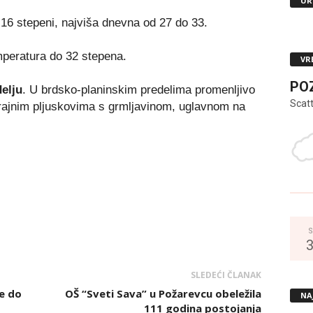
UR
16 stepeni, najviša dnevna od 27 do 33.
mperatura do 32 stepena.
VR
PO
elju
. U brdsko-planinskim predelima promenljivo
Scat
rajnim pljuskovima s grmljavinom, uglavnom na
S
SLEDEĆI ČLANAK
e do
OŠ “Sveti Sava” u Požarevcu obeležila
NA
111 godina postojanja