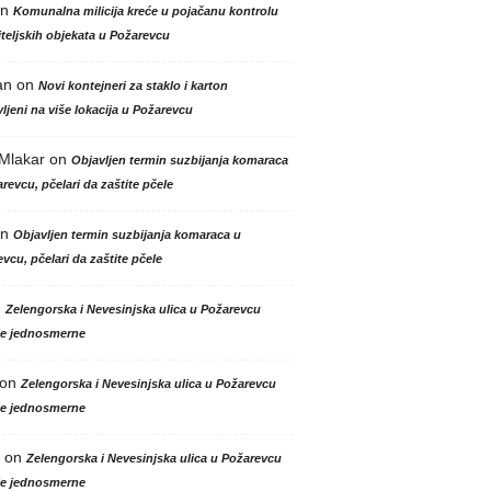
n
Komunalna milicija kreće u pojačanu kontrolu
teljskih objekata u Požarevcu
an
on
Novi kontejneri za staklo i karton
ljeni na više lokacija u Požarevcu
 Mlakar
on
Objavljen termin suzbijanja komaraca
revcu, pčelari da zaštite pčele
n
Objavljen termin suzbijanja komaraca u
vcu, pčelari da zaštite pčele
n
Zelengorska i Nevesinjska ulica u Požarevcu
le jednosmerne
on
Zelengorska i Nevesinjska ulica u Požarevcu
le jednosmerne
on
Zelengorska i Nevesinjska ulica u Požarevcu
le jednosmerne