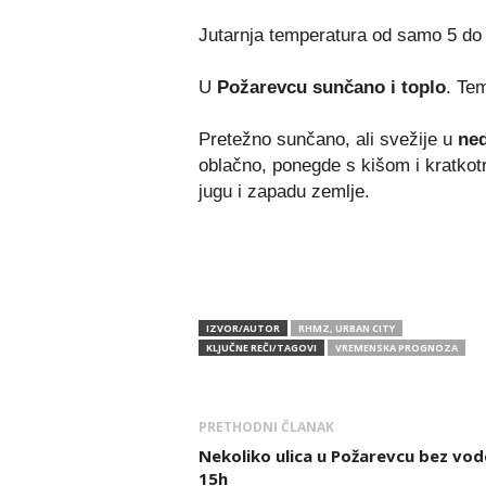
Jutarnja temperatura od samo 5 do 
U
Požarevcu sunčano i toplo
. Te
Pretežno sunčano, ali svežije u
ned
oblačno, ponegde s kišom i kratkot
jugu i zapadu zemlje.
IZVOR/AUTOR
RHMZ, URBAN CITY
KLJUČNE REČI/TAGOVI
VREMENSKA PROGNOZA
PRETHODNI ČLANAK
Nekoliko ulica u Požarevcu bez vod
15h