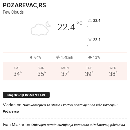
POZAREVAC,RS
Few Clouds
22.4
°
C
22.4
°
22.4
°
64%
1.4kmh
12%
SAT
SUN
MON
TUE
WED
34
°
35
°
37
°
39
°
38
°
NAJNOVIJI KOMENTARI
Vladan
on
Novi kontejneri za staklo i karton postavljeni na više lokacija u
Požarevcu
Ivan Mlakar
on
Objavljen termin suzbijanja komaraca u Požarevcu, pčelari da