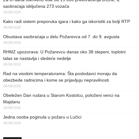
saobraćaja isključena 273 vozača
06/08/2026
Kako radi sistem preporuka igara i kako ga iskoristiti za bolji RTP
06/08/2026
Obustava saobraćaja u delu Požarevca od 7. do 9. avgusta
06/08/2026
RHMZ upozorava: U Požarevcu danas oko 38 stepeni, toplotni
talas se nastavlja i sledeće nedelje
06/08/2026
Rad na visokim temperaturama: Šta poslodavci moraju da
obezbede radnicima i kome se prijavljuju nepravilnosti
06/08/2026
Obeležen Dan rudara u Starom Kostolcu, položeni venci na
Majdanu
06/08/2026
Jedna osoba poginula u požaru u Lučici
06/08/2026