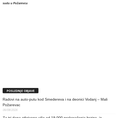
sudu u Požarevcu
POSLEDNJE OBJAVE
Radovi na auto-putu kod Smedereva i na deonici Vodanj – Mali
Požarevac
06/08/2026
Za tri dana otkriveno više od 19.000 prekoračenja brzine, iz