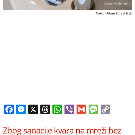
Foto: Urban City // B.P.
Facebook
Messenger
X
Threads
WhatsApp
Viber
Gmail
Messag
Copy
Link
Zbog sanacije kvara na mreži bez