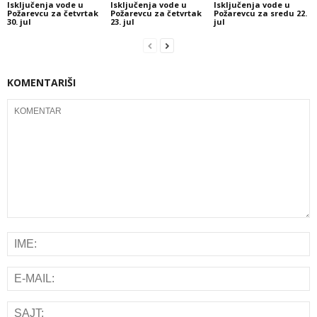
Isključenja vode u
Isključenja vode u
Isključenja vode u
Požarevcu za četvrtak
Požarevcu za četvrtak
Požarevcu za sredu 22.
30. jul
23. jul
jul
KOMENTARIŠI