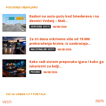
POSLEDNJE OBJAVLJENO
Radovi na auto-putu kod Smedereva i na
deonici Vodanj – Mali...
SERVISNE VESTI
06/08/2026
Za tri dana otkriveno više od 19.000
prekoračenja brzine, iz saobraćaja...
NACIONALNE VESTI
06/08/2026
Kako radi sistem preporuka igara i kako ga
iskoristiti za bolji...
PROMO
06/08/2026
SVE SA URBAN CITY PORTALA
25070
VESTI