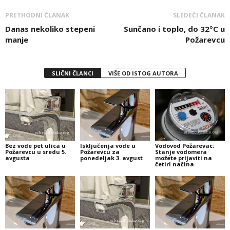
PRETHODNI ČLANAK
SLEDEĆI ČLANAK
Danas nekoliko stepeni
Sunčano i toplo, do 32°C u
manje
Požarevcu
SLIČNI ČLANCI
VIŠE OD ISTOG AUTORA
Bez vode pet ulica u
Isključenja vode u
Vodovod Požarevac:
Požarevcu u sredu 5.
Požarevcu za
Stanje vodomera
avgusta
ponedeljak 3. avgust
možete prijaviti na
četiri načina