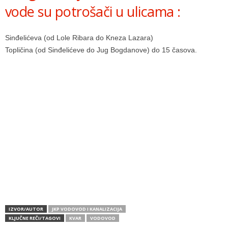
vode su potrošači u ulicama :
Sinđelićeva (od Lole Ribara do Kneza Lazara)
Topličina (od Sinđelićeve do Jug Bogdanove) do 15 časova.
IZVOR/AUTOR
JKP VODOVOD I KANALIZACIJA
KLJUČNE REČI/TAGOVI
KVAR
VODOVOD