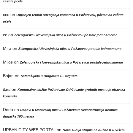
zaštite pčele
ccc
on
Objavljen termin suzbijanja komaraca u Požarevcu, pčelari da zaštite
pčele
cc
on
Zelengorska i Nevesinjska ulica u Požarevcu postale jednosmerne
Mira
on
Zelengorska i Nevesinjska ulica u Požarevcu postale jednosmerne
Milos
on
Zelengorska i Nevesinjska ulica u Požarevcu postale jednosmerne
Bojan
on
Satarašijada u Dragovcu 16. avgusta
on
Sasa
Komunalne službe Požarevac: Održavanje grobnih mesta je obaveza
korisnika
Deda
on
Radovi u Moravskoj ulici u Požarevcu: Rekonstrukcija deonice
dugačke 700 metara
URBAN CITY WEB PORTAL
on
Nova sudija stupila na dužnost u Višem