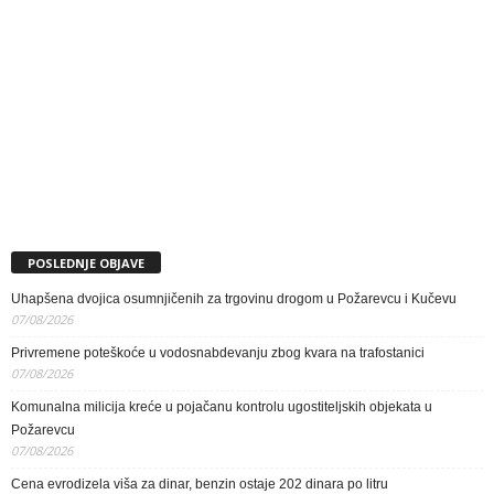
POSLEDNJE OBJAVE
Uhapšena dvojica osumnjičenih za trgovinu drogom u Požarevcu i Kučevu
07/08/2026
Privremene poteškoće u vodosnabdevanju zbog kvara na trafostanici
07/08/2026
Komunalna milicija kreće u pojačanu kontrolu ugostiteljskih objekata u
Požarevcu
07/08/2026
Cena evrodizela viša za dinar, benzin ostaje 202 dinara po litru