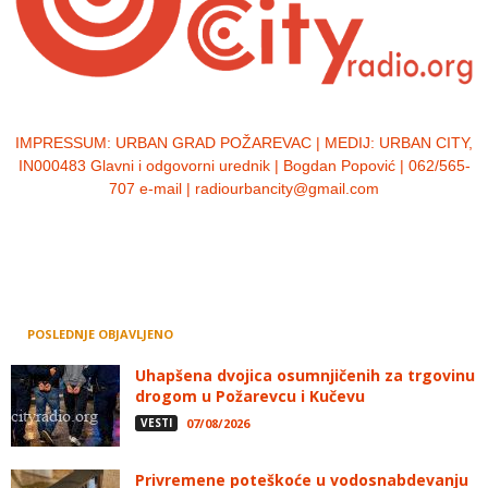
IMPRESSUM:
URBAN GRAD POŽAREVAC | MEDIJ: URBAN CITY,
IN000483 Glavni i odgovorni urednik | Bogdan Popović | 062/565-
707 e-mail | radiourbancity@gmail.com
POSLEDNJE OBJAVLJENO
Uhapšena dvojica osumnjičenih za trgovinu
drogom u Požarevcu i Kučevu
VESTI
07/08/2026
Privremene poteškoće u vodosnabdevanju