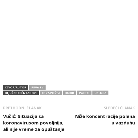
IZVOR/AUTOR
PRVA TV
KLJUČNE REČI/TAGOVI
BRZA POŠTA
KURIR
PAKETI
USLUGA
PRETHODNI ČLANAK
SLEDEĆI ČLANAK
Vučić: Situacija sa
Niže koncentracije polena
koronavirusom povoljnija,
u vazduhu
ali nije vreme za opuštanje