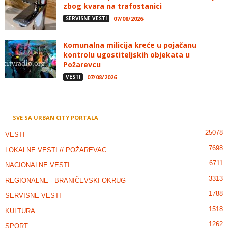
zbog kvara na trafostanici
SERVISNE VESTI
07/08/2026
Komunalna milicija kreće u pojačanu
kontrolu ugostiteljskih objekata u
Požarevcu
VESTI
07/08/2026
SVE SA URBAN CITY PORTALA
25078
VESTI
7698
LOKALNE VESTI // POŽAREVAC
6711
NACIONALNE VESTI
3313
REGIONALNE - BRANIČEVSKI OKRUG
1788
SERVISNE VESTI
1518
KULTURA
1262
SPORT