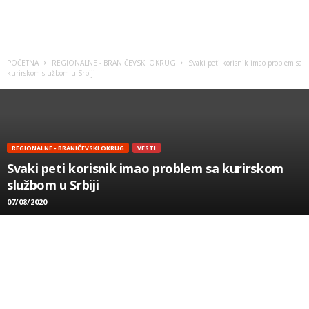
POČETNA
REGIONALNE - BRANIČEVSKI OKRUG
Svaki peti korisnik imao problem sa
kurirskom službom u Srbiji
REGIONALNE - BRANIČEVSKI OKRUG
VESTI
Svaki peti korisnik imao problem sa kurirskom
službom u Srbiji
07/08/2020