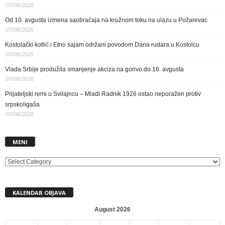
07/08/2026
Od 10. avgusta izmena saobraćaja na kružnom toku na ulazu u Požarevac
07/08/2026
Kostolački kotlić i Etno sajam održani povodom Dana rudara u Kostolcu
07/08/2026
Vlada Srbije produžila smanjenje akciza na gorivo do 16. avgusta
07/08/2026
Prijateljski remi u Svilajncu – Mladi Radnik 1926 ostao neporažen protiv
srpskoligaša
07/08/2026
MENI
MENI
KALENDAR OBJAVA
August 2026