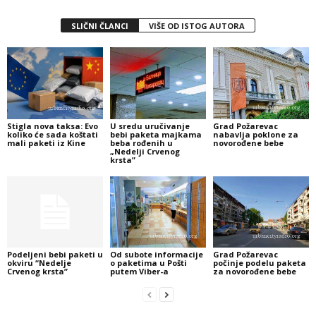
SLIČNI ČLANCI
VIŠE OD ISTOG AUTORA
Stigla nova taksa: Evo
U sredu uručivanje
Grad Požarevac
koliko će sada koštati
bebi paketa majkama
nabavlja poklone za
mali paketi iz Kine
beba rođenih u
novorođene bebe
„Nedelji Crvenog
krsta”
Podeljeni bebi paketi u
Od subote informacije
Grad Požarevac
okviru “Nedelje
o paketima u Pošti
počinje podelu paketa
Crvenog krsta”
putem Viber-a
za novorođene bebe