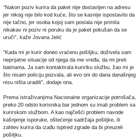
“Nakon poziv kurira da paket nije dostavljen na adresu
jer nikog nije bilo kod kuće, što se kasnije ispostavilo da
nije tačno, jer osoba kojoj sam poslala nije primila
nikakav ni poziv ni poruku da je paket pokušan da se
uruči”, kaže Jovana Jelić
“Kada mi je kurir doneo vraćenu pošiljku, doživela sam
neprijatne situacije od njega da me vređa, da mi preti
batinama. Ja sam kontaktirala kuririku službu, žao mi je
što nisam policiju pozvala, ali evo oni do dana današnjeg
nisu ništa uradili”, dodaje ona.
Prema istraživanjima Nacionalne organizacije potrošača,
preko 20 odsto korisnika bar jednom su imali problem sa
kurirskom službom. A kao najčešći problem navode
kašnjenje isporuke, oštećenje sadržaja pošiljke, ili
zahtev kurira da izađu isptred zgrade da bi preuzeli
pošiljku.