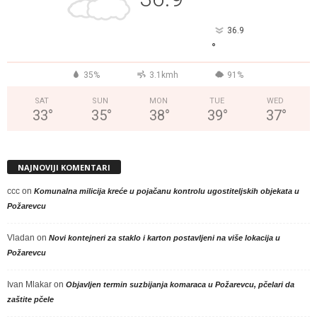
°
36.9
°
35%
3.1kmh
91%
SAT
SUN
MON
TUE
WED
33
°
35
°
38
°
39
°
37
°
NAJNOVIJI KOMENTARI
ccc
on
Komunalna milicija kreće u pojačanu kontrolu ugostiteljskih objekata u
Požarevcu
Vladan
on
Novi kontejneri za staklo i karton postavljeni na više lokacija u
Požarevcu
Ivan Mlakar
on
Objavljen termin suzbijanja komaraca u Požarevcu, pčelari da
zaštite pčele