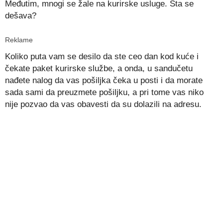
Međutim, mnogi se žale na kurirske usluge. Šta se
dešava?
Reklame
Koliko puta vam se desilo da ste ceo dan kod kuće i
čekate paket kurirske službe, a onda, u sandučetu
nađete nalog da vas pošiljka čeka u posti i da morate
sada sami da preuzmete pošiljku, a pri tome vas niko
nije pozvao da vas obavesti da su dolazili na adresu.