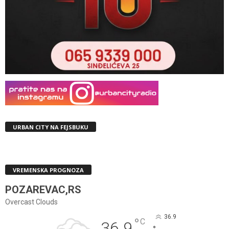
URBAN CITY NA FEJSBUKU
VREMENSKA PROGNOZA
POZAREVAC,RS
Overcast Clouds
36.9
°
C
36.9