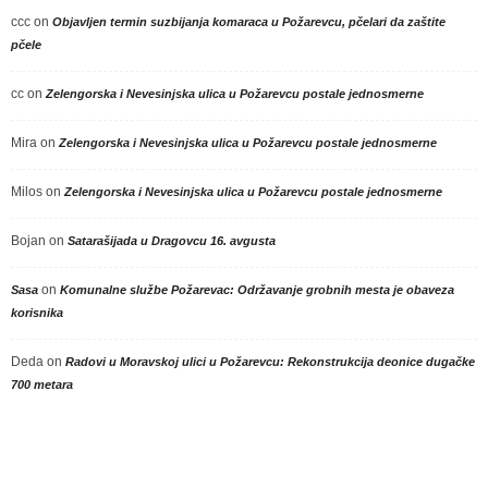
ccc
on
Objavljen termin suzbijanja komaraca u Požarevcu, pčelari da zaštite
pčele
cc
on
Zelengorska i Nevesinjska ulica u Požarevcu postale jednosmerne
Mira
on
Zelengorska i Nevesinjska ulica u Požarevcu postale jednosmerne
Milos
on
Zelengorska i Nevesinjska ulica u Požarevcu postale jednosmerne
Bojan
on
Satarašijada u Dragovcu 16. avgusta
on
Sasa
Komunalne službe Požarevac: Održavanje grobnih mesta je obaveza
korisnika
Deda
on
Radovi u Moravskoj ulici u Požarevcu: Rekonstrukcija deonice dugačke
700 metara