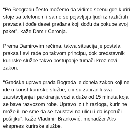
“Po Beogradu često možemo da vidimo scenu gde kuriri
stoje sa telefonom i samo se pojavljuju ljudi iz različitih
pravaca i dođe deset građana koji dođu da pokupe svoj
paket”, kaže Damir Ceronja.
Prema Damirovim rečima, takva situacija je postala
praksa i svi rade po takvom principu, dok predstavnik
kurirske službe takvo postupanje tumači kroz novi
zakon.
“Gradska uprava grada Bograda je donela zakon koji ne
ide u korist kurirske službe, oni su zabranili sva
zaustavljanja i parkiranja vozila duže od 15 minuta koja
se bave razvozom robe. Upravo iz tih razloga, kurir ne
može ili ne sme da se zaustavi na ulicu i da isporuči
pošiljku”, kaže Vladimir Branković, menadžer Aks
ekspress kurirske službe.