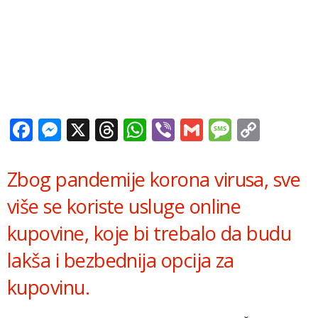
Facebook
Messenger
X
Threads
WhatsApp
Viber
Gmail
Messag
Copy
Link
Zbog pandemije korona virusa, sve
više se koriste usluge online
kupovine, koje bi trebalo da budu
lakša i bezbednija opcija za
kupovinu.