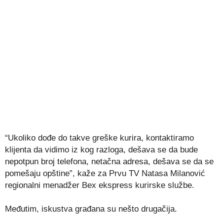
“Ukoliko dođe do takve greške kurira, kontaktiramo
klijenta da vidimo iz kog razloga, dešava se da bude
nepotpun broj telefona, netačna adresa, dešava se da se
pomešaju opštine”, kaže za Prvu TV Natasa Milanović
regionalni menadžer Bex ekspress kurirske službe.
Međutim, iskustva građana su nešto drugačija.