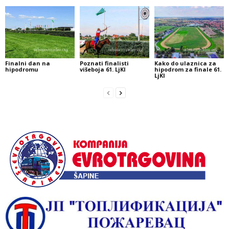
Finalni dan na
Poznati finalisti
Kako do ulaznica za
hipodromu
višeboja 61. LjKI
hipodrom za finale 61.
LjKI