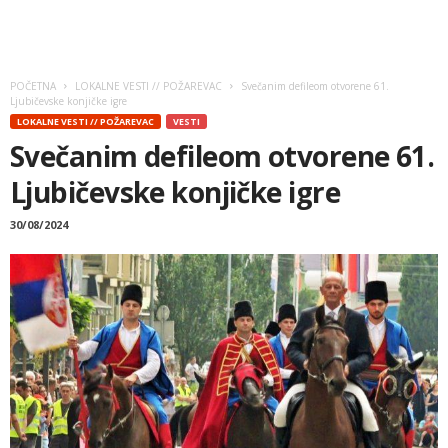
POČETNA
LOKALNE VESTI // POŽAREVAC
Svečanim defileom otvorene 61.
Ljubičevske konjičke igre
LOKALNE VESTI // POŽAREVAC
VESTI
Svečanim defileom otvorene 61.
Ljubičevske konjičke igre
30/08/2024