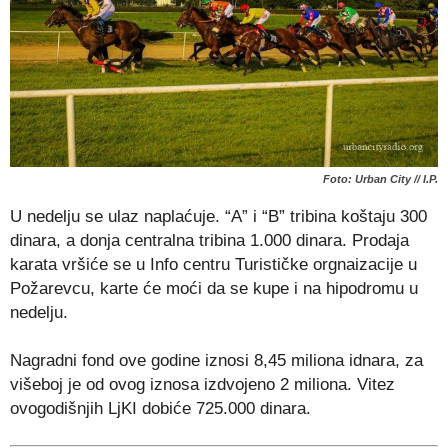
Foto: Urban City // I.P.
U nedelju se ulaz naplaćuje. “A” i “B” tribina koštaju 300
dinara, a donja centralna tribina 1.000 dinara. Prodaja
karata vršiće se u Info centru Turističke orgnaizacije u
Požarevcu, karte će moći da se kupe i na hipodromu u
nedelju.
Nagradni fond ove godine iznosi 8,45 miliona idnara, za
višeboj je od ovog iznosa izdvojeno 2 miliona. Vitez
ovogodišnjih LjKI dobiće 725.000 dinara.