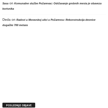
on
Sasa
Komunalne službe Požarevac: Održavanje grobnih mesta je obaveza
korisnika
Deda
on
Radovi u Moravskoj ulici u Požarevcu: Rekonstrukcija deonice
dugačke 700 metara
POSLEDNJE OBJAVE