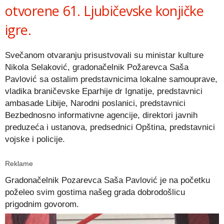
otvorene 61. Ljubičevske konjičke
igre.
Svečanom otvaranju prisustvovali su ministar kulture
Nikola Selaković, gradonačelnik Požarevca Saša
Pavlović sa ostalim predstavnicima lokalne samouprave,
vladika braničevske Eparhije dr Ignatije, predstavnici
ambasade Libije, Narodni poslanici, predstavnici
Bezbednosno informativne agencije, direktori javnih
preduzeća i ustanova, predsednici Opština, predstavnici
vojske i policije.
Reklame
Gradonačelnik Pozarevca Saša Pavlović je na početku
poželeo svim gostima našeg grada dobrodošlicu
prigodnim govorom.