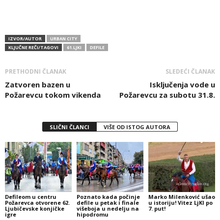
IZVOR/AUTOR
URBAN CITY
KLJUČNE REČI/TAGOVI
61.LJKI
DEFILE
PRETHODNI ČLANAK
SLEDEĆI ČLANAK
Zatvoren bazen u
Isključenja vode u
Požarevcu tokom vikenda
Požarevcu za subotu 31.8.
SLIČNI ČLANCI
VIŠE OD ISTOG AUTORA
Defileom u centru
Poznato kada počinje
Marko Milenković ušao
Požarevca otvorene 62.
defile u petak i finale
u istoriju! Vitez LjKI po
Ljubičevske konjičke
višeboja u nedelju na
7. put!
igre
hipodromu