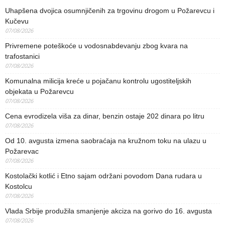
Uhapšena dvojica osumnjičenih za trgovinu drogom u Požarevcu i
Kučevu
07/08/2026
Privremene poteškoće u vodosnabdevanju zbog kvara na
trafostanici
07/08/2026
Komunalna milicija kreće u pojačanu kontrolu ugostiteljskih
objekata u Požarevcu
07/08/2026
Cena evrodizela viša za dinar, benzin ostaje 202 dinara po litru
07/08/2026
Od 10. avgusta izmena saobraćaja na kružnom toku na ulazu u
Požarevac
07/08/2026
Kostolački kotlić i Etno sajam održani povodom Dana rudara u
Kostolcu
07/08/2026
Vlada Srbije produžila smanjenje akciza na gorivo do 16. avgusta
07/08/2026