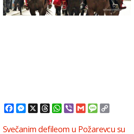
Facebook
Messenger
X
Threads
WhatsApp
Viber
Gmail
Messag
Copy
Link
Svečanim defileom u Požarevcu su