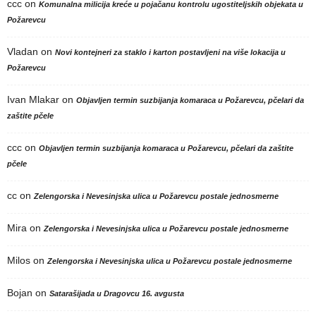
ccc
on
Komunalna milicija kreće u pojačanu kontrolu ugostiteljskih objekata u
Požarevcu
Vladan
on
Novi kontejneri za staklo i karton postavljeni na više lokacija u
Požarevcu
Ivan Mlakar
on
Objavljen termin suzbijanja komaraca u Požarevcu, pčelari da
zaštite pčele
ccc
on
Objavljen termin suzbijanja komaraca u Požarevcu, pčelari da zaštite
pčele
cc
on
Zelengorska i Nevesinjska ulica u Požarevcu postale jednosmerne
Mira
on
Zelengorska i Nevesinjska ulica u Požarevcu postale jednosmerne
Milos
on
Zelengorska i Nevesinjska ulica u Požarevcu postale jednosmerne
Bojan
on
Satarašijada u Dragovcu 16. avgusta