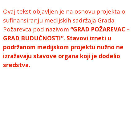
Ovaj tekst objavljen je na osnovu projekta o
sufinansiranju medijskih sadržaja Grada
Požarevca pod nazivom
“GRAD POŽAREVAC –
GRAD BUDUĆNOSTI”
. Stavovi izneti u
podržanom medijskom projektu nužno ne
izražavaju stavove organa koji je dodelio
sredstva.