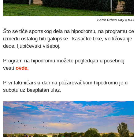
Foto: Urban City // B.P.
Što se tiče sportskog dela na hipodromu, na programu će
između ostalog biti galopske i kasačke trke, voltižovanje
dece, ljubičevski višeboj.
Program na hipodromu možete pogledqati u posebnoj
vesti
ovde.
Prvi takmičarski dan na požarevačkom hipodromu je u
subotu uz besplatan ulaz.