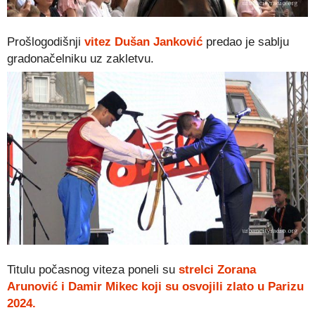
Prošlogodišnji
vitez Dušan Janković
predao je sablju
gradonačelniku uz zakletvu.
Titulu počasnog viteza poneli su
strelci Zorana
Arunović i Damir Mikec koji su osvojili zlato u Parizu
2024.