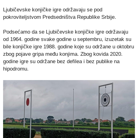
Ljubičevske konjičke igre održavaju se pod
pokroviteljstvom Predsedništva Republike Srbije.
Podsećamo da se Ljubičevske konjičke igre održavaju
od 1964. godine svake godine u septembru, izuzetak su
bile konjičke igre 1988. godine koje su održane u oktobru
zbog pojave gripa među konjima. Zbog kovida 2020.
godine igre su održane bez defilea i bez publike na
hipodromu.