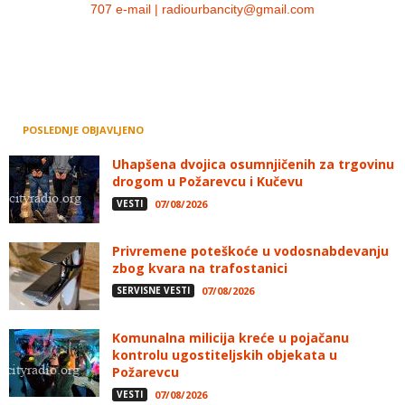
707 e-mail | radiourbancity@gmail.com
POSLEDNJE OBJAVLJENO
Uhapšena dvojica osumnjičenih za trgovinu
drogom u Požarevcu i Kučevu
VESTI
07/08/2026
Privremene poteškoće u vodosnabdevanju
zbog kvara na trafostanici
SERVISNE VESTI
07/08/2026
Komunalna milicija kreće u pojačanu
kontrolu ugostiteljskih objekata u
Požarevcu
VESTI
07/08/2026