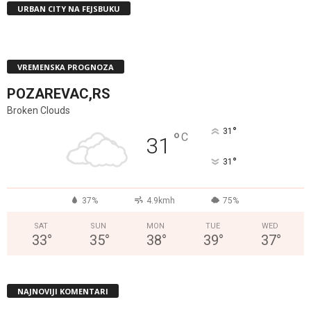
URBAN CITY NA FEJSBUKU
VREMENSKA PROGNOZA
POZAREVAC,RS
Broken Clouds
°
31
°
C
31
°
31
37%
4.9kmh
75%
SAT
SUN
MON
TUE
WED
33
°
35
°
38
°
39
°
37
°
NAJNOVIJI KOMENTARI