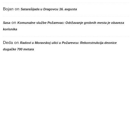
Bojan
on
Satarašijada u Dragovcu 16. avgusta
on
Sasa
Komunalne službe Požarevac: Održavanje grobnih mesta je obaveza
korisnika
Deda
on
Radovi u Moravskoj ulici u Požarevcu: Rekonstrukcija deonice
dugačke 700 metara