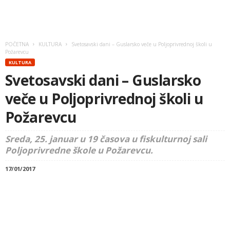
POČETNA
KULTURA
Svetosavski dani – Guslarsko veče u Poljoprivrednoj školi u
Požarevcu
KULTURA
Svetosavski dani – Guslarsko
veče u Poljoprivrednoj školi u
Požarevcu
Sreda, 25. januar u 19 časova u fiskulturnoj sali
Poljoprivredne škole u Požarevcu.
17/01/2017