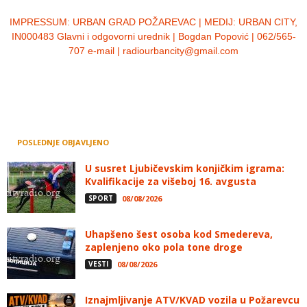
IMPRESSUM:
URBAN GRAD POŽAREVAC | MEDIJ: URBAN CITY,
IN000483 Glavni i odgovorni urednik | Bogdan Popović | 062/565-
707 e-mail | radiourbancity@gmail.com
POSLEDNJE OBJAVLJENO
U susret Ljubičevskim konjičkim igrama:
Kvalifikacije za višeboj 16. avgusta
SPORT
08/08/2026
Uhapšeno šest osoba kod Smedereva,
zaplenjeno oko pola tone droge
VESTI
08/08/2026
Iznajmljivanje ATV/KVAD vozila u Požarevcu