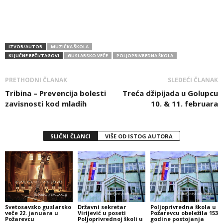
IZVOR/AUTOR
MUZIČKA ŠKOLA
KLJUČNE REČI/TAGOVI
GUSLARSKO VEČE
POLJOPRIVREDNA ŠKOLA
PRETHODNI ČLANAK
SLEDEĆI ČLANAK
Tribina – Prevencija bolesti
Treća džipijada u Golupcu
zavisnosti kod mladih
10. & 11. februara
SLIČNI ČLANCI
VIŠE OD ISTOG AUTORA
Svetosavsko guslarsko
Državni sekretar
Poljoprivredna škola u
veče 22. januara u
Virijević u poseti
Požarevcu obeležila 153
Požarevcu
Poljoprivrednoj školi u
godine postojanja