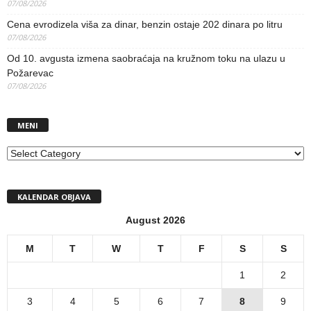
07/08/2026
Cena evrodizela viša za dinar, benzin ostaje 202 dinara po litru
07/08/2026
Od 10. avgusta izmena saobraćaja na kružnom toku na ulazu u
Požarevac
07/08/2026
MENI
MENI
KALENDAR OBJAVA
August 2026
M
T
W
T
F
S
S
1
2
3
4
5
6
7
8
9