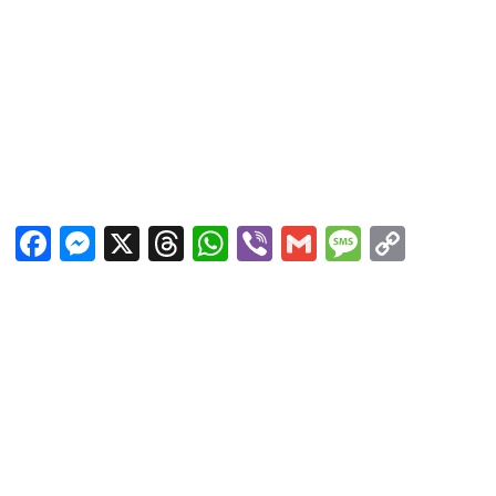
Facebook
Messenger
X
Threads
WhatsApp
Viber
Gmail
Messag
Copy
Link