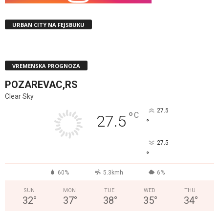
URBAN CITY NA FEJSBUKU
VREMENSKA PROGNOZA
POZAREVAC,RS
Clear Sky
27.5
°
C
27.5
°
27.5
°
60%
5.3kmh
6%
SUN
MON
TUE
WED
THU
32
°
37
°
38
°
35
°
34
°