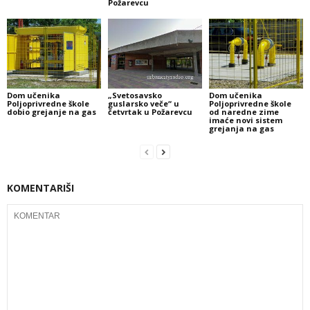
Požarevcu
Dom učenika
„Svetosavsko
Dom učenika
Poljoprivredne škole
guslarsko veče“ u
Poljoprivredne škole
dobio grejanje na gas
četvrtak u Požarevcu
od naredne zime
imaće novi sistem
grejanja na gas
KOMENTARIŠI