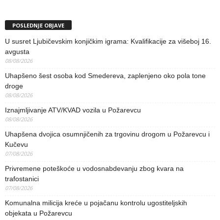
POSLEDNJE OBJAVE
U susret Ljubičevskim konjičkim igrama: Kvalifikacije za višeboj 16.
avgusta
08/08/2026
Uhapšeno šest osoba kod Smedereva, zaplenjeno oko pola tone
droge
08/08/2026
Iznajmljivanje ATV/KVAD vozila u Požarevcu
08/08/2026
Uhapšena dvojica osumnjičenih za trgovinu drogom u Požarevcu i
Kučevu
07/08/2026
Privremene poteškoće u vodosnabdevanju zbog kvara na
trafostanici
07/08/2026
Komunalna milicija kreće u pojačanu kontrolu ugostiteljskih
objekata u Požarevcu