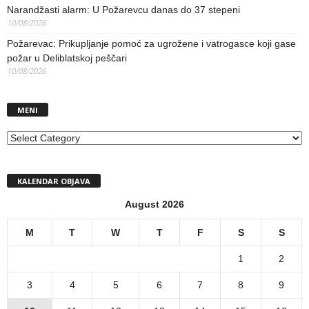
Narandžasti alarm: U Požarevcu danas do 37 stepeni
10/08/2026
Požarevac: Prikupljanje pomoć za ugrožene i vatrogasce koji gase
požar u Deliblatskoj peščari
10/08/2026
MENI
MENI
KALENDAR OBJAVA
August 2026
M
T
W
T
F
S
S
1
2
3
4
5
6
7
8
9