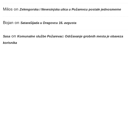
Milos
on
Zelengorska i Nevesinjska ulica u Požarevcu postale jednosmerne
Bojan
on
Satarašijada u Dragovcu 16. avgusta
on
Sasa
Komunalne službe Požarevac: Održavanje grobnih mesta je obaveza
korisnika