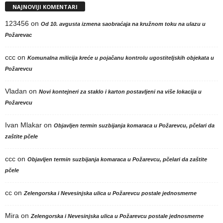
NAJNOVIJI KOMENTARI
123456
on
Od 10. avgusta izmena saobraćaja na kružnom toku na ulazu u
Požarevac
ccc
on
Komunalna milicija kreće u pojačanu kontrolu ugostiteljskih objekata u
Požarevcu
Vladan
on
Novi kontejneri za staklo i karton postavljeni na više lokacija u
Požarevcu
Ivan Mlakar
on
Objavljen termin suzbijanja komaraca u Požarevcu, pčelari da
zaštite pčele
ccc
on
Objavljen termin suzbijanja komaraca u Požarevcu, pčelari da zaštite
pčele
cc
on
Zelengorska i Nevesinjska ulica u Požarevcu postale jednosmerne
Mira
on
Zelengorska i Nevesinjska ulica u Požarevcu postale jednosmerne