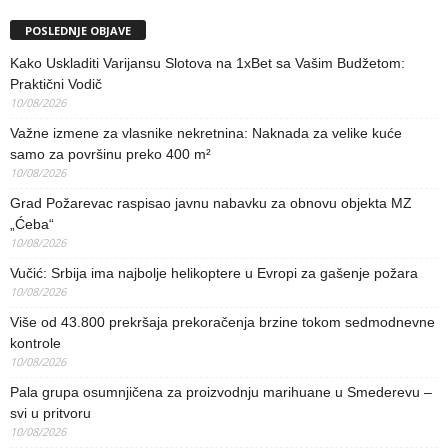
POSLEDNJE OBJAVE
Kako Uskladiti Varijansu Slotova na 1xBet sa Vašim Budžetom:
Praktični Vodič
10/08/2026
Važne izmene za vlasnike nekretnina: Naknada za velike kuće
samo za površinu preko 400 m²
10/08/2026
Grad Požarevac raspisao javnu nabavku za obnovu objekta MZ
„Ćeba“
10/08/2026
Vučić: Srbija ima najbolje helikoptere u Evropi za gašenje požara
10/08/2026
Više od 43.800 prekršaja prekoračenja brzine tokom sedmodnevne
kontrole
10/08/2026
Pala grupa osumnjičena za proizvodnju marihuane u Smederevu –
svi u pritvoru
10/08/2026