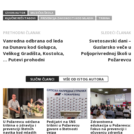
IZVOR/AUTOR
MUZIČKA ŠKOLA
KLJUČNE REČI/TAGOVI
PREVENCIJA ZAVISNOSTI KOD MLADIH
TRIBINA
PRETHODNI ČLANAK
SLEDEĆI ČLANAK
Vanredna odbrana od leda
Svetosavski dani –
na Dunavu kod Golupca,
Guslarsko veče u
Velikog Gradišta, Kostolca,
Poljoprivrednoj školi u
… Putevi prohodni
Požarevcu
SLIČNI ČLANCI
VIŠE OD ISTOG AUTORA
U Požarevcu održana
Pedijatri na SNS
Zdravstvena
tribina o zdravlju i
tribini u Požarevcu
edukacija u Požarevcu:
prevenciji štetnih
govore o štetnosti
Fokus na prevenciji i
navika kod mladih
vejpa
očuvanju zdravlja