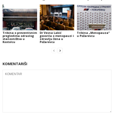
Tribina o preventivnim
Dr Vesna Lakić
Tribina „Menopauza“
pregledima odraslog
govorila o menopauzi i
u Požarevcu
stanovništva u
zdravlju žena u
Kostolcu
Požarevcu
KOMENTARIŠI