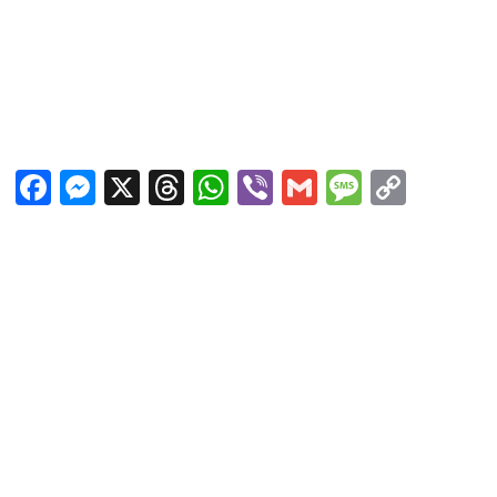
Facebook
Messenger
X
Threads
WhatsApp
Viber
Gmail
Messag
Copy
Link