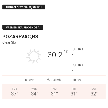
URBAN CITY NA FEJSBUKU
VREMENSKA PROGNOZA
POZAREVAC,RS
Clear Sky
30.2
°
C
30.2
°
30.2
°
42%
3.4kmh
0%
TUE
WED
THU
FRI
SAT
37
°
34
°
31
°
31
°
32
°