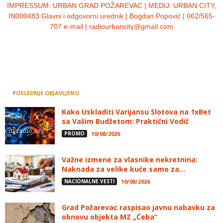
IMPRESSUM:
URBAN GRAD POŽAREVAC | MEDIJ: URBAN CITY,
IN000483 Glavni i odgovorni urednik | Bogdan Popović | 062/565-
707 e-mail | radiourbancity@gmail.com
POSLEDNJE OBJAVLJENO
Kako Uskladiti Varijansu Slotova na 1xBet
sa Vašim Budžetom: Praktični Vodič
PROMO
10/08/2026
Važne izmene za vlasnike nekretnina:
Naknada za velike kuće samo za...
NACIONALNE VESTI
10/08/2026
Grad Požarevac raspisao javnu nabavku za
obnovu objekta MZ „Ćeba“