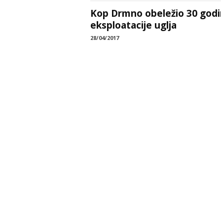
Kop Drmno obeležio 30 god
eksploatacije uglja
28/04/2017