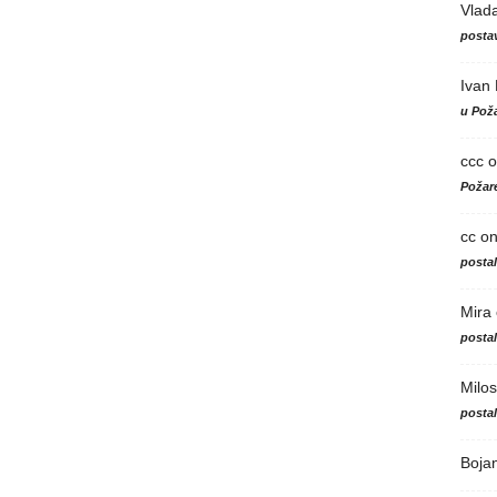
Vlad
postav
Ivan
u Poža
ccc
o
Požare
cc
o
posta
Mira
posta
Milos
posta
Boja