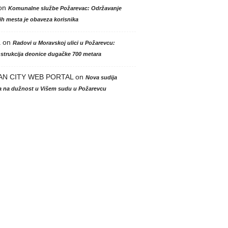
on
Komunalne službe Požarevac: Održavanje
h mesta je obaveza korisnika
a
on
Radovi u Moravskoj ulici u Požarevcu:
strukcija deonice dugačke 700 metara
AN CITY WEB PORTAL
on
Nova sudija
la na dužnost u Višem sudu u Požarevcu