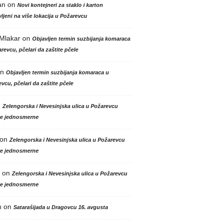
an
on
Novi kontejneri za staklo i karton
ljeni na više lokacija u Požarevcu
 Mlakar
on
Objavljen termin suzbijanja komaraca
revcu, pčelari da zaštite pčele
n
Objavljen termin suzbijanja komaraca u
vcu, pčelari da zaštite pčele
n
Zelengorska i Nevesinjska ulica u Požarevcu
le jednosmerne
on
Zelengorska i Nevesinjska ulica u Požarevcu
le jednosmerne
on
Zelengorska i Nevesinjska ulica u Požarevcu
le jednosmerne
n
on
Satarašijada u Dragovcu 16. avgusta