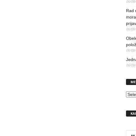
06/08
Rad 
mora
prija
06/08
Obel
polo
06/08
Jedna
06/08
ME
MEN
KA