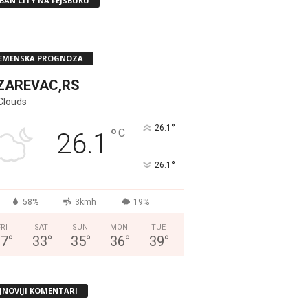
BAN CITY NA FEJSBUKU
EMENSKA PROGNOZA
ZAREVAC,RS
Clouds
°
26.1
°
C
26.1
°
26.1
58%
3kmh
19%
FRI
SAT
SUN
MON
TUE
37
°
33
°
35
°
36
°
39
°
JNOVIJI KOMENTARI