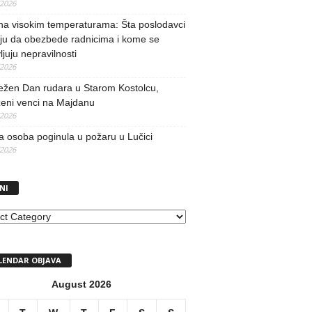
/2026
na visokim temperaturama: Šta poslodavci
ju da obezbede radnicima i kome se
vljuju nepravilnosti
/2026
ežen Dan rudara u Starom Kostolcu,
ženi venci na Majdanu
/2026
 osoba poginula u požaru u Lučici
/2026
NI
I
LENDAR OBJAVA
August 2026