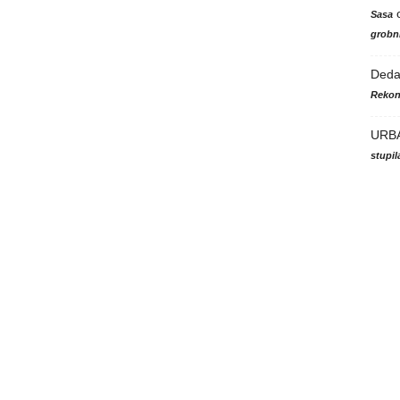
Sasa
grobni
Ded
Rekon
URB
stupi