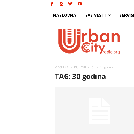
NASLOVNA
SVE VESTI
SERVIS
Urban
City
POČETNA
KLJUČNE REČI
30 godina
TAG: 30 godina