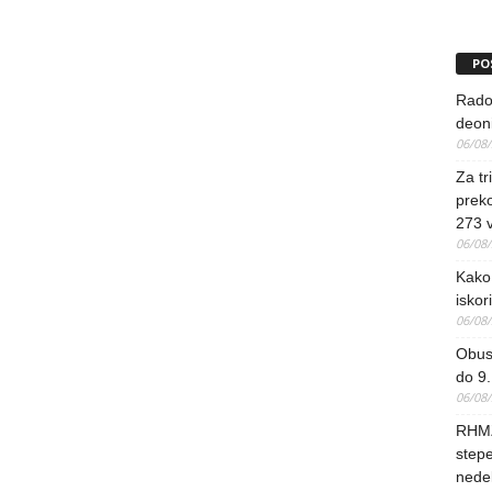
PO
Rado
deoni
06/08
Za tr
preko
273 
06/08
Kako 
iskori
06/08
Obus
do 9.
06/08
RHMZ
stepe
nedel