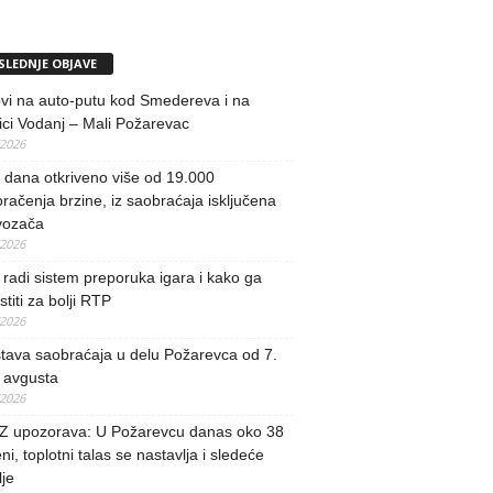
SLEDNJE OBJAVE
vi na auto-putu kod Smedereva i na
ci Vodanj – Mali Požarevac
/2026
i dana otkriveno više od 19.000
račenja brzine, iz saobraćaja isključena
vozača
/2026
radi sistem preporuka igara i kako ga
stiti za bolji RTP
/2026
tava saobraćaja u delu Požarevca od 7.
 avgusta
/2026
 upozorava: U Požarevcu danas oko 38
ni, toplotni talas se nastavlja i sledeće
je