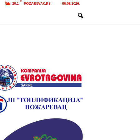
C
POZAREVAC,RS
06.08.2026.
26.1