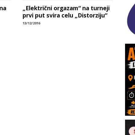
ina
„Električni orgazam“ na turneji
prvi put svira celu „Distorziju“
13/12/2016