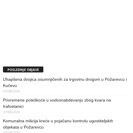
POSLEDNJE OBJAVE
Uhapšena dvojica osumnjičenih za trgovinu drogom u Požarevcu i
Kučevu
07/08/2026
Privremene poteškoće u vodosnabdevanju zbog kvara na
trafostanici
07/08/2026
Komunalna milicija kreće u pojačanu kontrolu ugostiteljskih
objekata u Požarevcu
07/08/2026