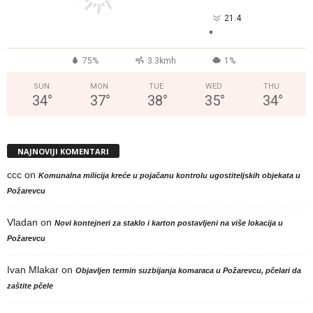
21.4
°
75%
3.3kmh
1%
SUN
MON
TUE
WED
THU
34
°
37
°
38
°
35
°
34
°
NAJNOVIJI KOMENTARI
ccc
on
Komunalna milicija kreće u pojačanu kontrolu ugostiteljskih objekata u
Požarevcu
Vladan
on
Novi kontejneri za staklo i karton postavljeni na više lokacija u
Požarevcu
Ivan Mlakar
on
Objavljen termin suzbijanja komaraca u Požarevcu, pčelari da
zaštite pčele