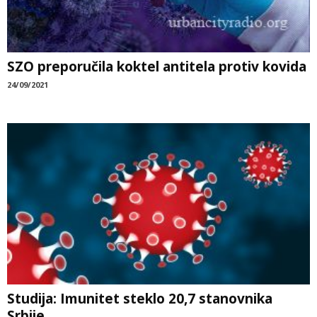
SZO preporučila koktel antitela protiv kovida
24/09/2021
Studija: Imunitet steklo 20,7 stanovnika
Srbije