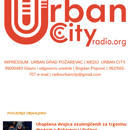
IMPRESSUM:
URBAN GRAD POŽAREVAC | MEDIJ: URBAN CITY,
IN000483 Glavni i odgovorni urednik | Bogdan Popović | 062/565-
707 e-mail | radiourbancity@gmail.com
POSLEDNJE OBJAVLJENO
Uhapšena dvojica osumnjičenih za trgovinu
drogom u Požarevcu i Kučevu