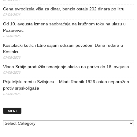
Cena evrodizela viša za dinar, benzin ostaje 202 dinara po litru
07/08/2026
Od 10. avgusta izmena saobraćaja na kružnom toku na ulazu u
Požarevac
07/08/2026
Kostolački kotlić i Etno sajam održani povodom Dana rudara u
Kostolcu
07/08/2026
Vlada Srbije produžila smanjenje akciza na gorivo do 16. avgusta
07/08/2026
Prijateljski remi u Svilajncu – Mladi Radnik 1926 ostao neporažen
protiv srpskoligaša
07/08/2026
MENI
MENI