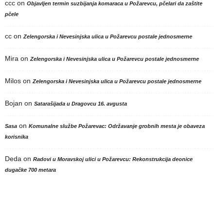
ccc
on
Objavljen termin suzbijanja komaraca u Požarevcu, pčelari da zaštite
pčele
cc
on
Zelengorska i Nevesinjska ulica u Požarevcu postale jednosmerne
Mira
on
Zelengorska i Nevesinjska ulica u Požarevcu postale jednosmerne
Milos
on
Zelengorska i Nevesinjska ulica u Požarevcu postale jednosmerne
Bojan
on
Satarašijada u Dragovcu 16. avgusta
on
Sasa
Komunalne službe Požarevac: Održavanje grobnih mesta je obaveza
korisnika
Deda
on
Radovi u Moravskoj ulici u Požarevcu: Rekonstrukcija deonice
dugačke 700 metara