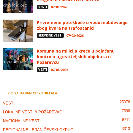
VESTI
07/08/2026
Privremene poteškoće u vodosnabdevanju
zbog kvara na trafostanici
SERVISNE VESTI
07/08/2026
Komunalna milicija kreće u pojačanu
kontrolu ugostiteljskih objekata u
Požarevcu
VESTI
07/08/2026
SVE SA URBAN CITY PORTALA
25078
VESTI
7698
LOKALNE VESTI // POŽAREVAC
6711
NACIONALNE VESTI
3313
REGIONALNE - BRANIČEVSKI OKRUG