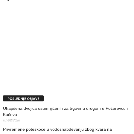
POSLEDNJE OBJAVE
Uhapšena dvojica osumnjičenih za trgovinu drogom u Požarevcu i
Kučevu
07/08/2026
Privremene poteškoće u vodosnabdevanju zbog kvara na