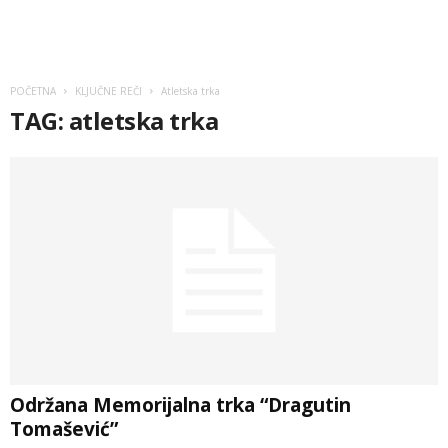
POČETNA
KLJUČNE REČI
Atletska trka
TAG: atletska trka
Održana Memorijalna trka “Dragutin
Tomašević”