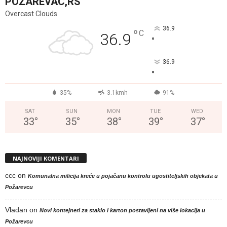
POZAREVAC,RS
Overcast Clouds
36.9
°
C
36.9
°
36.9
°
35%
3.1kmh
91%
SAT
SUN
MON
TUE
WED
33
°
35
°
38
°
39
°
37
°
NAJNOVIJI KOMENTARI
ccc
on
Komunalna milicija kreće u pojačanu kontrolu ugostiteljskih objekata u
Požarevcu
Vladan
on
Novi kontejneri za staklo i karton postavljeni na više lokacija u
Požarevcu