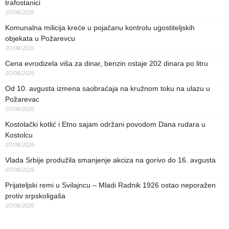
trafostanici
07/08/2026
Komunalna milicija kreće u pojačanu kontrolu ugostiteljskih
objekata u Požarevcu
07/08/2026
Cena evrodizela viša za dinar, benzin ostaje 202 dinara po litru
07/08/2026
Od 10. avgusta izmena saobraćaja na kružnom toku na ulazu u
Požarevac
07/08/2026
Kostolački kotlić i Etno sajam održani povodom Dana rudara u
Kostolcu
07/08/2026
Vlada Srbije produžila smanjenje akciza na gorivo do 16. avgusta
07/08/2026
Prijateljski remi u Svilajncu – Mladi Radnik 1926 ostao neporažen
protiv srpskoligaša
07/08/2026