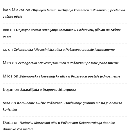
Ivan Mlakar
on
Objavljen termin suzbijanja komaraca u Požarevcu, pčelari da
zaštite pčele
ccc
on
Objavljen termin suzbijanja komaraca u Požarevcu, pčelari da zaštite
pčele
cc
on
Zelengorska i Nevesinjska ulica u Požarevcu postale jednosmerne
Mira
on
Zelengorska i Nevesinjska ulica u Požarevcu postale jednosmerne
Milos
on
Zelengorska i Nevesinjska ulica u Požarevcu postale jednosmerne
Bojan
on
Satarašijada u Dragovcu 16. avgusta
on
Sasa
Komunalne službe Požarevac: Održavanje grobnih mesta je obaveza
korisnika
Deda
on
Radovi u Moravskoj ulici u Požarevcu: Rekonstrukcija deonice
dugačke 700 metara