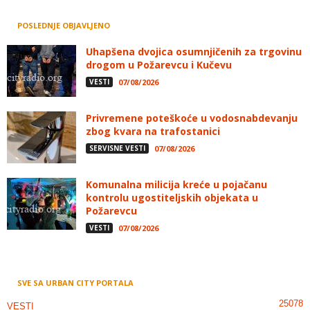
POSLEDNJE OBJAVLJENO
Uhapšena dvojica osumnjičenih za trgovinu
drogom u Požarevcu i Kučevu
VESTI
07/08/2026
Privremene poteškoće u vodosnabdevanju
zbog kvara na trafostanici
SERVISNE VESTI
07/08/2026
Komunalna milicija kreće u pojačanu
kontrolu ugostiteljskih objekata u
Požarevcu
VESTI
07/08/2026
SVE SA URBAN CITY PORTALA
25078
VESTI