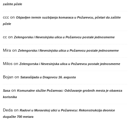
zaštite pčele
ccc
on
Objavljen termin suzbijanja komaraca u Požarevcu, pčelari da zaštite
pčele
cc
on
Zelengorska i Nevesinjska ulica u Požarevcu postale jednosmerne
Mira
on
Zelengorska i Nevesinjska ulica u Požarevcu postale jednosmerne
Milos
on
Zelengorska i Nevesinjska ulica u Požarevcu postale jednosmerne
Bojan
on
Satarašijada u Dragovcu 16. avgusta
on
Sasa
Komunalne službe Požarevac: Održavanje grobnih mesta je obaveza
korisnika
Deda
on
Radovi u Moravskoj ulici u Požarevcu: Rekonstrukcija deonice
dugačke 700 metara