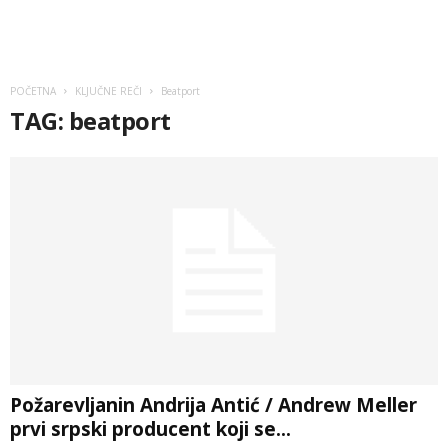
POČETNA
KLJUČNE REČI
Beatport
TAG: beatport
Požarevljanin Andrija Antić / Andrew Meller
prvi srpski producent koji se...