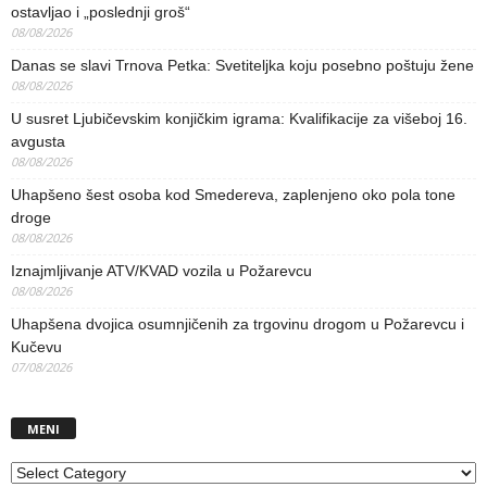
ostavljao i „poslednji groš“
08/08/2026
Danas se slavi Trnova Petka: Svetiteljka koju posebno poštuju žene
08/08/2026
U susret Ljubičevskim konjičkim igrama: Kvalifikacije za višeboj 16.
avgusta
08/08/2026
Uhapšeno šest osoba kod Smedereva, zaplenjeno oko pola tone
droge
08/08/2026
Iznajmljivanje ATV/KVAD vozila u Požarevcu
08/08/2026
Uhapšena dvojica osumnjičenih za trgovinu drogom u Požarevcu i
Kučevu
07/08/2026
MENI
MENI