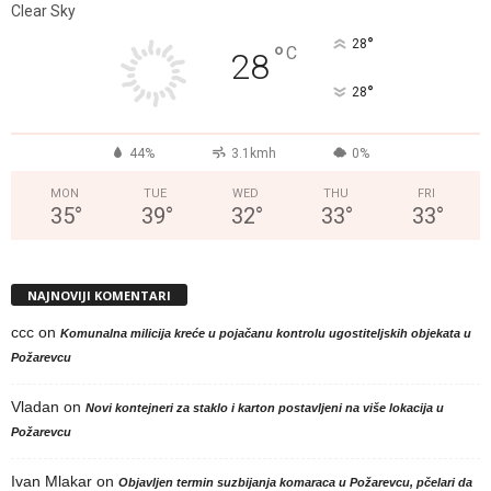
Clear Sky
°
28
°
C
28
°
28
44%
3.1kmh
0%
MON
TUE
WED
THU
FRI
35
°
39
°
32
°
33
°
33
°
NAJNOVIJI KOMENTARI
ccc
on
Komunalna milicija kreće u pojačanu kontrolu ugostiteljskih objekata u
Požarevcu
Vladan
on
Novi kontejneri za staklo i karton postavljeni na više lokacija u
Požarevcu
Ivan Mlakar
on
Objavljen termin suzbijanja komaraca u Požarevcu, pčelari da