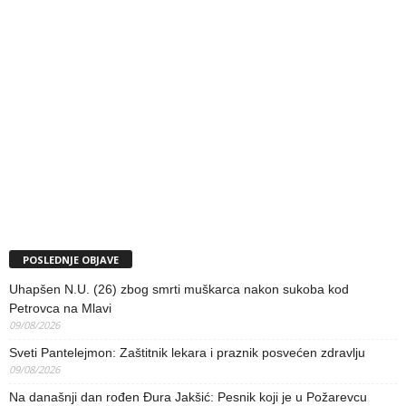
POSLEDNJE OBJAVE
Uhapšen N.U. (26) zbog smrti muškarca nakon sukoba kod
Petrovca na Mlavi
09/08/2026
Sveti Pantelejmon: Zaštitnik lekara i praznik posvećen zdravlju
09/08/2026
Na današnji dan rođen Đura Jakšić: Pesnik koji je u Požarevcu