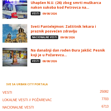
Uhapšen N.U. (26) zbog smrti muškarca
nakon sukoba kod Petrovca na...
VESTI
09/08/2026
Sveti Pantelejmon: Zaštitnik lekara i
praznik posvećen zdravlju
NACIONALNE VESTI
09/08/2026
Na današnji dan rođen Đura Jakšić: Pesnik
koji je u Požarevcu...
VESTI
08/08/2026
SVE SA URBAN CITY PORTALA
25082
VESTI
7703
LOKALNE VESTI // POŽAREVAC
6713
NACIONALNE VESTI