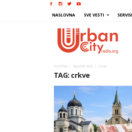
NASLOVNA
SVE VESTI
SERVIS
Urban
City
POČETNA
KLJUČNE REČI
Crkve
TAG: crkve