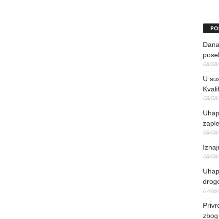
PO
Danas
pose
08/08
U sus
Kvali
08/08
Uhap
zaple
08/08
Iznaj
08/08
Uhapš
drog
07/08
Priv
zbog 