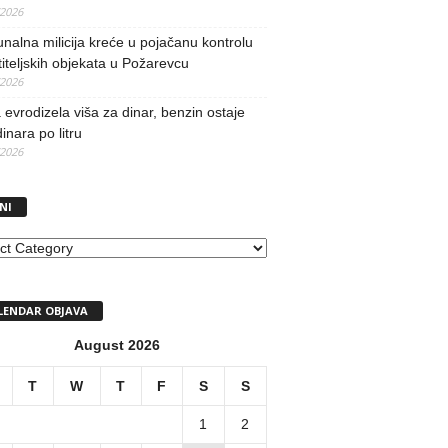
/2026
alna milicija kreće u pojačanu kontrolu
iteljskih objekata u Požarevcu
/2026
evrodizela viša za dinar, benzin ostaje
inara po litru
/2026
NI
I
LENDAR OBJAVA
August 2026
T
W
T
F
S
S
1
2