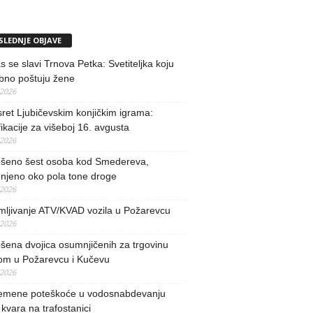
SLEDNJE OBJAVE
 se slavi Trnova Petka: Svetiteljka koju
bno poštuju žene
/2026
ret Ljubičevskim konjičkim igrama:
fikacije za višeboj 16. avgusta
/2026
šeno šest osoba kod Smedereva,
njeno oko pola tone droge
/2026
mljivanje ATV/KVAD vozila u Požarevcu
/2026
ena dvojica osumnjičenih za trgovinu
om u Požarevcu i Kučevu
/2026
remene poteškoće u vodosnabdevanju
kvara na trafostanici