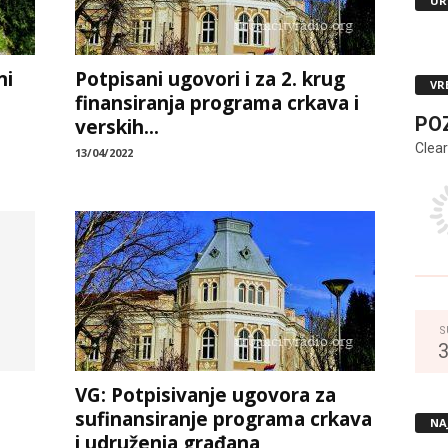
UR
ni
Potpisani ugovori i za 2. krug
VR
finansiranja programa crkava i
PO
verskih...
Clear
13/04/2022
S
VG: Potpisivanje ugovora za
sufinansiranje programa crkava
NA
i udruženja građana