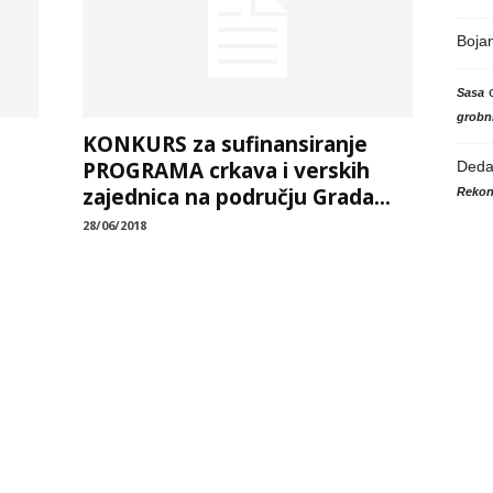
Boja
Sasa
grobni
KONKURS za sufinansiranje
PROGRAMA crkava i verskih
Ded
zajednica na području Grada...
Rekon
28/06/2018