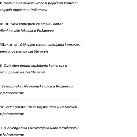
n
Komunalna milicija kreće u pojačanu kontrolu
teljskih objekata u Požarevcu
an
on
Novi kontejneri za staklo i karton
ljeni na više lokacija u Požarevcu
 Mlakar
on
Objavljen termin suzbijanja komaraca
revcu, pčelari da zaštite pčele
n
Objavljen termin suzbijanja komaraca u
vcu, pčelari da zaštite pčele
n
Zelengorska i Nevesinjska ulica u Požarevcu
le jednosmerne
on
Zelengorska i Nevesinjska ulica u Požarevcu
le jednosmerne
on
Zelengorska i Nevesinjska ulica u Požarevcu
le jednosmerne