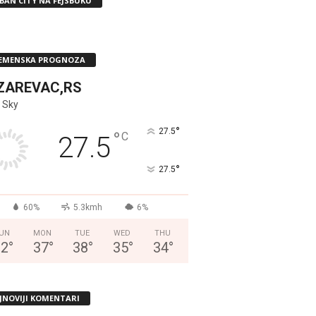
BAN CITY NA FEJSBUKU
EMENSKA PROGNOZA
ZAREVAC,RS
 Sky
°
27.5
°
C
27.5
°
27.5
60%
5.3kmh
6%
UN
MON
TUE
WED
THU
32
°
37
°
38
°
35
°
34
°
JNOVIJI KOMENTARI