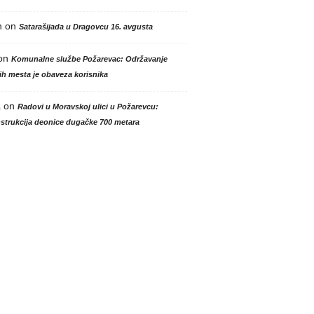
n
on
Satarašijada u Dragovcu 16. avgusta
on
Komunalne službe Požarevac: Održavanje
h mesta je obaveza korisnika
a
on
Radovi u Moravskoj ulici u Požarevcu:
strukcija deonice dugačke 700 metara