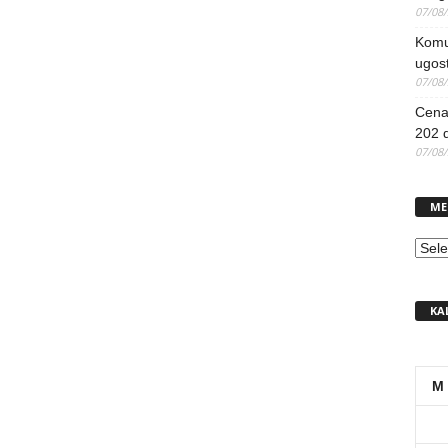
07/08
Komun
ugost
07/08
Cena 
202 d
07/08
ME
MEN
KA
M