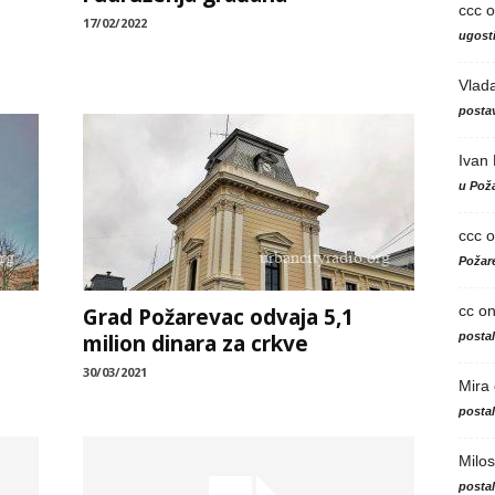
ccc
o
17/02/2022
ugosti
Vlad
postav
Ivan
u Poža
ccc
o
Požare
cc
o
Grad Požarevac odvaja 5,1
posta
milion dinara za crkve
30/03/2021
Mira
posta
Milos
posta