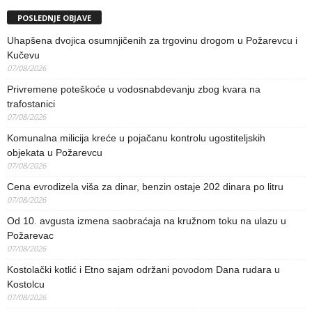
POSLEDNJE OBJAVE
Uhapšena dvojica osumnjičenih za trgovinu drogom u Požarevcu i
Kučevu
07/08/2026
Privremene poteškoće u vodosnabdevanju zbog kvara na
trafostanici
07/08/2026
Komunalna milicija kreće u pojačanu kontrolu ugostiteljskih
objekata u Požarevcu
07/08/2026
Cena evrodizela viša za dinar, benzin ostaje 202 dinara po litru
07/08/2026
Od 10. avgusta izmena saobraćaja na kružnom toku na ulazu u
Požarevac
07/08/2026
Kostolački kotlić i Etno sajam održani povodom Dana rudara u
Kostolcu
07/08/2026