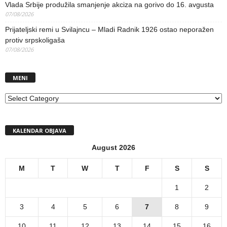
Vlada Srbije produžila smanjenje akciza na gorivo do 16. avgusta
07/08/2026
Prijateljski remi u Svilajncu – Mladi Radnik 1926 ostao neporažen
protiv srpskoligaša
07/08/2026
MENI
MENI
KALENDAR OBJAVA
August 2026
M
T
W
T
F
S
S
1
2
3
4
5
6
7
8
9
10
11
12
13
14
15
16