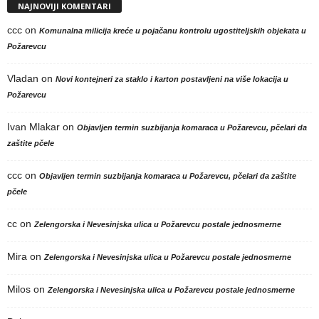
NAJNOVIJI KOMENTARI
ccc
on
Komunalna milicija kreće u pojačanu kontrolu ugostiteljskih objekata u
Požarevcu
Vladan
on
Novi kontejneri za staklo i karton postavljeni na više lokacija u
Požarevcu
Ivan Mlakar
on
Objavljen termin suzbijanja komaraca u Požarevcu, pčelari da
zaštite pčele
ccc
on
Objavljen termin suzbijanja komaraca u Požarevcu, pčelari da zaštite
pčele
cc
on
Zelengorska i Nevesinjska ulica u Požarevcu postale jednosmerne
Mira
on
Zelengorska i Nevesinjska ulica u Požarevcu postale jednosmerne
Milos
on
Zelengorska i Nevesinjska ulica u Požarevcu postale jednosmerne