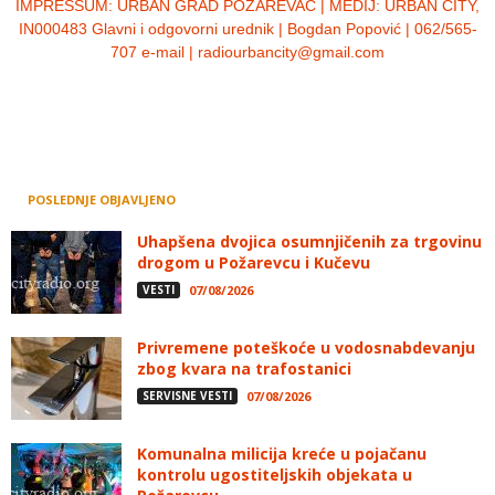
IMPRESSUM:
URBAN GRAD POŽAREVAC | MEDIJ: URBAN CITY,
IN000483 Glavni i odgovorni urednik | Bogdan Popović | 062/565-
707 e-mail | radiourbancity@gmail.com
POSLEDNJE OBJAVLJENO
Uhapšena dvojica osumnjičenih za trgovinu
drogom u Požarevcu i Kučevu
VESTI
07/08/2026
Privremene poteškoće u vodosnabdevanju
zbog kvara na trafostanici
SERVISNE VESTI
07/08/2026
Komunalna milicija kreće u pojačanu
kontrolu ugostiteljskih objekata u