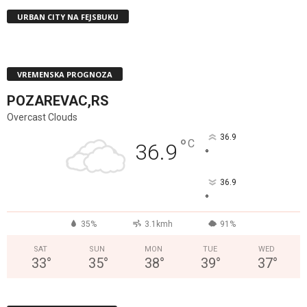
URBAN CITY NA FEJSBUKU
VREMENSKA PROGNOZA
POZAREVAC,RS
Overcast Clouds
36.9
°
C
36.9
°
36.9
°
35%
3.1kmh
91%
SAT
SUN
MON
TUE
WED
33
°
35
°
38
°
39
°
37
°