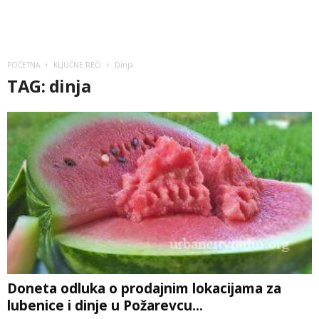
POČETNA
KLJUČNE REČI
Dinja
TAG: dinja
Doneta odluka o prodajnim lokacijama za
lubenice i dinje u Požarevcu...