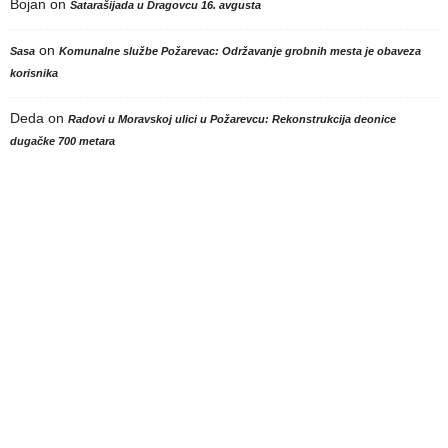
Bojan
on
Satarašijada u Dragovcu 16. avgusta
on
Sasa
Komunalne službe Požarevac: Održavanje grobnih mesta je obaveza
korisnika
Deda
on
Radovi u Moravskoj ulici u Požarevcu: Rekonstrukcija deonice
dugačke 700 metara