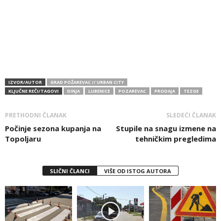
IZVOR/AUTOR
GRAD POŽAREVAC // URBAN CITY
KLJUČNE REČI/TAGOVI
DINJA
LUBENICE
POZAREVAC
PRODAJA
TEZGE
PRETHODNI ČLANAK
SLEDEĆI ČLANAK
Počinje sezona kupanja na
Stupile na snagu izmene na
Topoljaru
tehničkim pregledima
SLIČNI ČLANCI
VIŠE OD ISTOG AUTORA