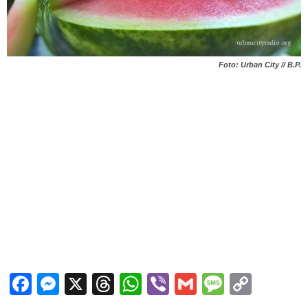
Foto: Urban City // B.P.
Facebook
Messenger
X
Threads
WhatsApp
Viber
Gmail
Messag
Copy
Link