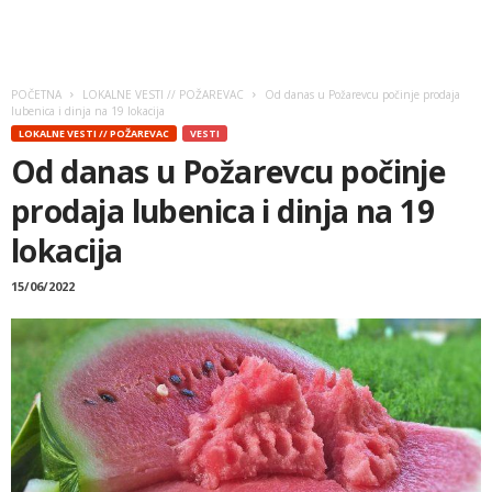
POČETNA
LOKALNE VESTI // POŽAREVAC
Od danas u Požarevcu počinje prodaja
lubenica i dinja na 19 lokacija
LOKALNE VESTI // POŽAREVAC
VESTI
Od danas u Požarevcu počinje
prodaja lubenica i dinja na 19
lokacija
15/06/2022