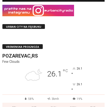
URBAN CITY NA FEJSBUKU
VREMENSKA PROGNOZA
POZAREVAC,RS
Few Clouds
26.1
°
C
26.1
°
26.1
°
58%
3kmh
19%