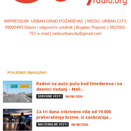
IMPRESSUM:
URBAN GRAD POŽAREVAC | MEDIJ: URBAN CITY,
IN000483 Glavni i odgovorni urednik | Bogdan Popović | 062/565-
707 e-mail | radiourbancity@gmail.com
POSLEDNJE OBJAVLJENO
Radovi na auto-putu kod Smedereva i na
deonici Vodanj – Mali...
SERVISNE VESTI
06/08/2026
Za tri dana otkriveno više od 19.000
prekoračenja brzine, iz saobraćaja...
NACIONALNE VESTI
06/08/2026