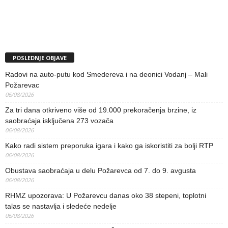
POSLEDNJE OBJAVE
Radovi na auto-putu kod Smedereva i na deonici Vodanj – Mali
Požarevac
06/08/2026
Za tri dana otkriveno više od 19.000 prekoračenja brzine, iz
saobraćaja isključena 273 vozača
06/08/2026
Kako radi sistem preporuka igara i kako ga iskoristiti za bolji RTP
06/08/2026
Obustava saobraćaja u delu Požarevca od 7. do 9. avgusta
06/08/2026
RHMZ upozorava: U Požarevcu danas oko 38 stepeni, toplotni
talas se nastavlja i sledeće nedelje
06/08/2026