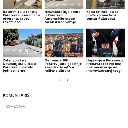
Raskrsnica u centru
Nesvakidašnja scena
Kada će moći da se
Požarevca privremeno
u Požarevcu:
prođe kolima kroz
otvorena, radovi i
Automobilu otpao
centar Požarevca
tokom noći
točak usred vožnje
Zelengorska i
Najmanje 109
Hapšenje u Požarevcu:
Nevesinjska ulica u
Požarevljana godišnje
Prodavao lekove bez
Požarevcu postale
zaradi više od 5,4
dokumentacije na
jednosmerne
miliona dinara
improvizovanoj tezgi
KOMENTARIŠI