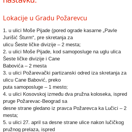
Lokacije u Gradu Požarevcu
1. u ulici Moše Pijade (pored ograde kasarne „Pavle
Jurišić Šturm“, pre skretanja za
ulicu Šeste ličke divizije – 2 mesta;
2. u ulici Moše Pijade, kod samoposluge na uglu ulica
Šeste ličke divizije i Cane
Babovića – 2 mesta
3. u ulici Požarevački partizanski odred iza skretanja za
ulicu Cane Babović, preko
puta samoposluge – 1 mesto;
4. u ulici Kosovskoj između dva pružna koloseka, ispred
pruge Požarevac-Beograd sa
desne strane gledano iz pravca Požarevca ka Lučici – 2
mesta;
5. u ulici 27. april sa desne strane ulice nakon lučičkog
pružnog prelaza, ispred