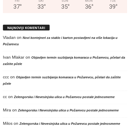
FRI
SAT
SUN
MON
TUE
37
°
33
°
35
°
36
°
39
°
NAJNOVIJI KOMENTARI
Vladan
on
Novi kontejneri za staklo i karton postavljeni na više lokacija u
Požarevcu
Ivan Mlakar
on
Objavljen termin suzbijanja komaraca u Požarevcu, pčelari da
zaštite pčele
ccc
on
Objavljen termin suzbijanja komaraca u Požarevcu, pčelari da zaštite
pčele
cc
on
Zelengorska i Nevesinjska ulica u Požarevcu postale jednosmerne
Mira
on
Zelengorska i Nevesinjska ulica u Požarevcu postale jednosmerne
Milos
on
Zelengorska i Nevesinjska ulica u Požarevcu postale jednosmerne