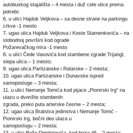
autobuskog stajališta – 4 mesta i duž cele ulice prema
potrebi;
6. u ulici Hajduk Veljkova – sa desne strane na parkingu
crkve -1 mesto
7. ugao ulica Hajduk Veljkova i Koste Stamenkovića – na
slobodnoj površini kod ograde
Požarevačkog mira -1 mesto
8. u ulici Čede Vasovića kod stambene zgrade Trijangl,
slepa ulica – 1 mesto;
9. ugao ulica Partizanske i Ratarske – 2 mesta;
10. ugao ulica Partizanske i Dunavske ispred
samoposluge – 3 mesta;
11. u ulici Nemanje Tomića kod pijace „Pionirski trg“ na
ulazu u dvorište stambenih
zgrada, preko puta arterske česme – 2 mesta;
12. ugao ulica Bratstva jedinstva i Nemanje Tomić -
Pionirski trg, bočni deo ulaza u
samoposlugu – 2 mesta;
13. u ulici Bože Dimitrijevića, kod broja 46 – 2 mesta;