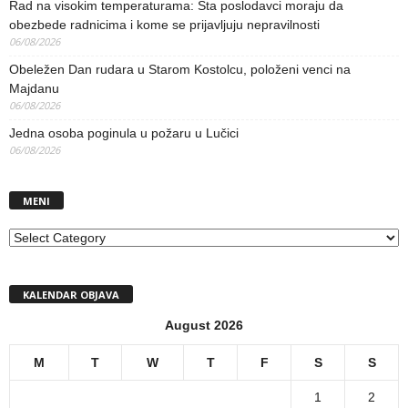
Rad na visokim temperaturama: Šta poslodavci moraju da
obezbede radnicima i kome se prijavljuju nepravilnosti
06/08/2026
Obeležen Dan rudara u Starom Kostolcu, položeni venci na
Majdanu
06/08/2026
Jedna osoba poginula u požaru u Lučici
06/08/2026
MENI
MENI
KALENDAR OBJAVA
August 2026
M
T
W
T
F
S
S
1
2