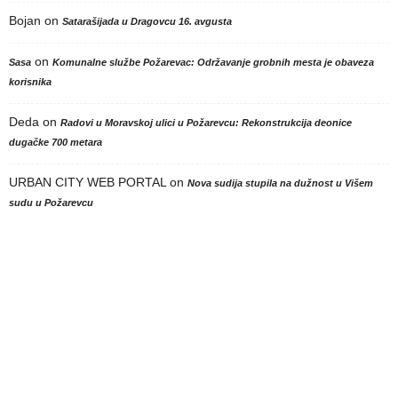
Bojan
on
Satarašijada u Dragovcu 16. avgusta
on
Sasa
Komunalne službe Požarevac: Održavanje grobnih mesta je obaveza
korisnika
Deda
on
Radovi u Moravskoj ulici u Požarevcu: Rekonstrukcija deonice
dugačke 700 metara
URBAN CITY WEB PORTAL
on
Nova sudija stupila na dužnost u Višem
sudu u Požarevcu