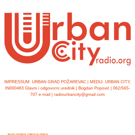
IMPRESSUM:
URBAN GRAD POŽAREVAC | MEDIJ: URBAN CITY,
IN000483 Glavni i odgovorni urednik | Bogdan Popović | 062/565-
707 e-mail | radiourbancity@gmail.com
POSLEDNJE OBJAVLJENO