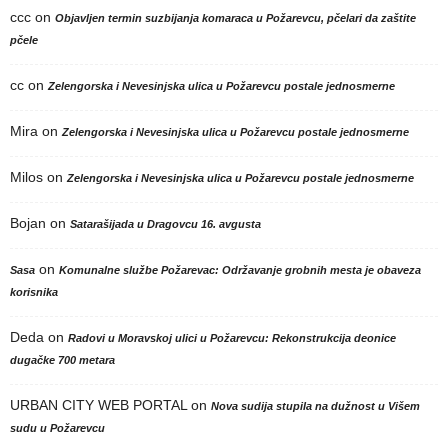
ccc
on
Objavljen termin suzbijanja komaraca u Požarevcu, pčelari da zaštite
pčele
cc
on
Zelengorska i Nevesinjska ulica u Požarevcu postale jednosmerne
Mira
on
Zelengorska i Nevesinjska ulica u Požarevcu postale jednosmerne
Milos
on
Zelengorska i Nevesinjska ulica u Požarevcu postale jednosmerne
Bojan
on
Satarašijada u Dragovcu 16. avgusta
on
Sasa
Komunalne službe Požarevac: Održavanje grobnih mesta je obaveza
korisnika
Deda
on
Radovi u Moravskoj ulici u Požarevcu: Rekonstrukcija deonice
dugačke 700 metara
URBAN CITY WEB PORTAL
on
Nova sudija stupila na dužnost u Višem
sudu u Požarevcu