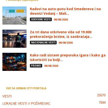
Radovi na auto-putu kod Smedereva i na
deonici Vodanj – Mali...
SERVISNE VESTI
06/08/2026
Za tri dana otkriveno više od 19.000
prekoračenja brzine, iz saobraćaja...
NACIONALNE VESTI
06/08/2026
Kako radi sistem preporuka igara i kako ga
iskoristiti za bolji...
PROMO
06/08/2026
SVE SA URBAN CITY PORTALA
25070
VESTI
7694
LOKALNE VESTI // POŽAREVAC