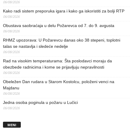
06/08/2026
Kako radi sistem preporuka igara i kako ga iskoristiti za bolji RTP
06/08/2026
Obustava saobraćaja u delu Požarevca od 7. do 9. avgusta
06/08/2026
RHMZ upozorava: U Požarevcu danas oko 38 stepeni, toplotni
talas se nastavlja i sledeće nedelje
06/08/2026
Rad na visokim temperaturama: Šta poslodavci moraju da
obezbede radnicima i kome se prijavljuju nepravilnosti
06/08/2026
Obeležen Dan rudara u Starom Kostolcu, položeni venci na
Majdanu
06/08/2026
Jedna osoba poginula u požaru u Lučici
06/08/2026
MENI