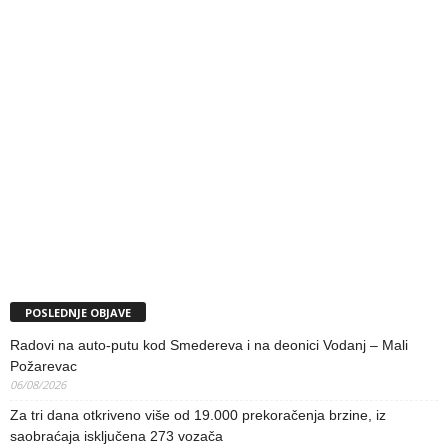
POSLEDNJE OBJAVE
Radovi na auto-putu kod Smedereva i na deonici Vodanj – Mali
Požarevac
06/08/2026
Za tri dana otkriveno više od 19.000 prekoračenja brzine, iz
saobraćaja isključena 273 vozača