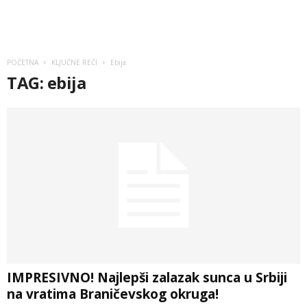
POČETNA
KLJUČNE REČI
Ebija
TAG: ebija
IMPRESIVNO! Najlepši zalazak sunca u Srbiji
na vratima Braničevskog okruga!