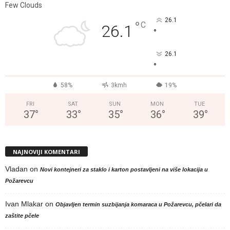
Few Clouds
26.1
°
C
26.1
°
26.1
°
58%
3kmh
19%
FRI
SAT
SUN
MON
TUE
37
°
33
°
35
°
36
°
39
°
NAJNOVIJI KOMENTARI
Vladan
on
Novi kontejneri za staklo i karton postavljeni na više lokacija u
Požarevcu
Ivan Mlakar
on
Objavljen termin suzbijanja komaraca u Požarevcu, pčelari da
zaštite pčele