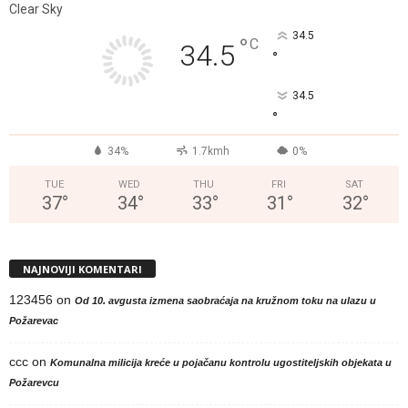
Clear Sky
34.5
°
C
34.5
°
34.5
°
34%
1.7kmh
0%
TUE
WED
THU
FRI
SAT
37
°
34
°
33
°
31
°
32
°
NAJNOVIJI KOMENTARI
123456
on
Od 10. avgusta izmena saobraćaja na kružnom toku na ulazu u
Požarevac
ccc
on
Komunalna milicija kreće u pojačanu kontrolu ugostiteljskih objekata u
Požarevcu