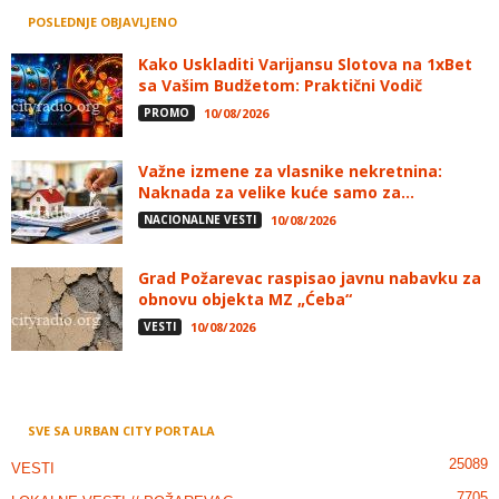
POSLEDNJE OBJAVLJENO
Kako Uskladiti Varijansu Slotova na 1xBet
sa Vašim Budžetom: Praktični Vodič
PROMO
10/08/2026
Važne izmene za vlasnike nekretnina:
Naknada za velike kuće samo za...
NACIONALNE VESTI
10/08/2026
Grad Požarevac raspisao javnu nabavku za
obnovu objekta MZ „Ćeba“
VESTI
10/08/2026
SVE SA URBAN CITY PORTALA
25089
VESTI
7705