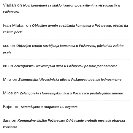
Vladan
on
Novi kontejneri za staklo i karton postavljeni na više lokacija u
Požarevcu
Ivan Mlakar
on
Objavljen termin suzbijanja komaraca u Požarevcu, pčelari da
zaštite pčele
ccc
on
Objavljen termin suzbijanja komaraca u Požarevcu, pčelari da zaštite
pčele
cc
on
Zelengorska i Nevesinjska ulica u Požarevcu postale jednosmerne
Mira
on
Zelengorska i Nevesinjska ulica u Požarevcu postale jednosmerne
Milos
on
Zelengorska i Nevesinjska ulica u Požarevcu postale jednosmerne
Bojan
on
Satarašijada u Dragovcu 16. avgusta
on
Sasa
Komunalne službe Požarevac: Održavanje grobnih mesta je obaveza
korisnika