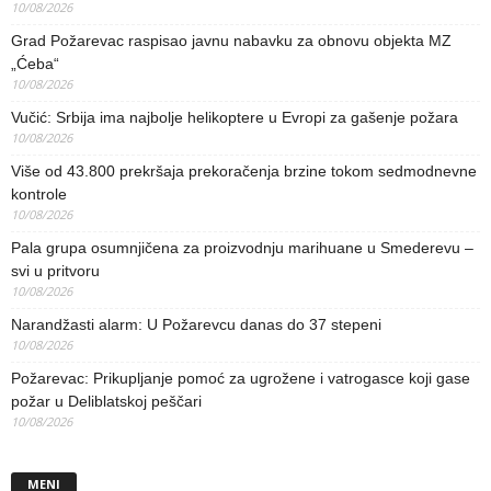
10/08/2026
Grad Požarevac raspisao javnu nabavku za obnovu objekta MZ
„Ćeba“
10/08/2026
Vučić: Srbija ima najbolje helikoptere u Evropi za gašenje požara
10/08/2026
Više od 43.800 prekršaja prekoračenja brzine tokom sedmodnevne
kontrole
10/08/2026
Pala grupa osumnjičena za proizvodnju marihuane u Smederevu –
svi u pritvoru
10/08/2026
Narandžasti alarm: U Požarevcu danas do 37 stepeni
10/08/2026
Požarevac: Prikupljanje pomoć za ugrožene i vatrogasce koji gase
požar u Deliblatskoj peščari
10/08/2026
MENI