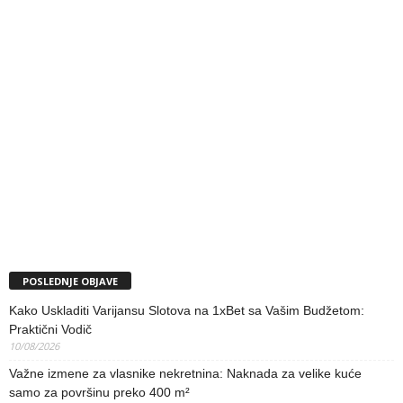
POSLEDNJE OBJAVE
Kako Uskladiti Varijansu Slotova na 1xBet sa Vašim Budžetom:
Praktični Vodič
10/08/2026
Važne izmene za vlasnike nekretnina: Naknada za velike kuće
samo za površinu preko 400 m²