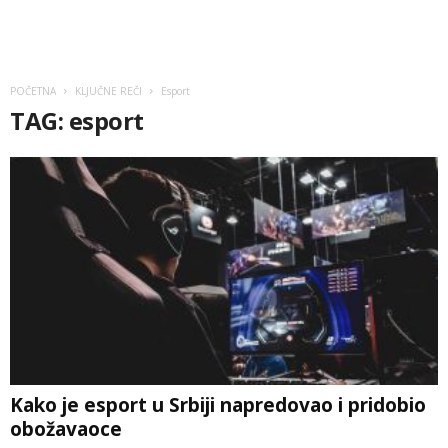
POČETNA
KLJUČNE REČI
Esport
TAG: esport
Kako je esport u Srbiji napredovao i pridobio
obožavaoce