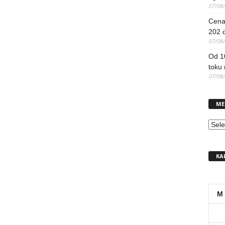
07/08
Cena 
202 d
07/08
Od 1
toku
07/08
ME
MEN
KA
M