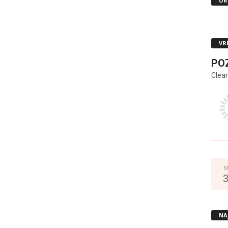
UR
VR
PO
Clear
S
NA