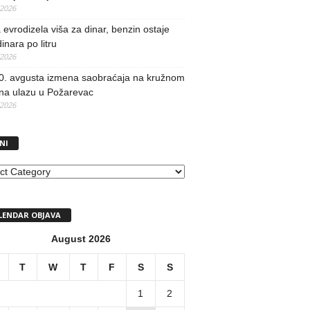
/2026
evrodizela viša za dinar, benzin ostaje
inara po litru
/2026
0. avgusta izmena saobraćaja na kružnom
 na ulazu u Požarevac
/2026
NI
I
LENDAR OBJAVA
August 2026
T
W
T
F
S
S
1
2