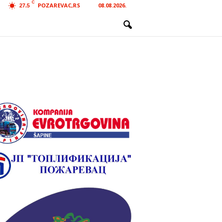
C
POZAREVAC,RS
08.08.2026.
27.5