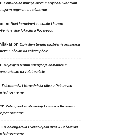
n
Komunalna milicija kreće u pojačanu kontrolu
teljskih objekata u Požarevcu
an
on
Novi kontejneri za staklo i karton
ljeni na više lokacija u Požarevcu
 Mlakar
on
Objavljen termin suzbijanja komaraca
revcu, pčelari da zaštite pčele
n
Objavljen termin suzbijanja komaraca u
vcu, pčelari da zaštite pčele
n
Zelengorska i Nevesinjska ulica u Požarevcu
le jednosmerne
on
Zelengorska i Nevesinjska ulica u Požarevcu
le jednosmerne
on
Zelengorska i Nevesinjska ulica u Požarevcu
le jednosmerne