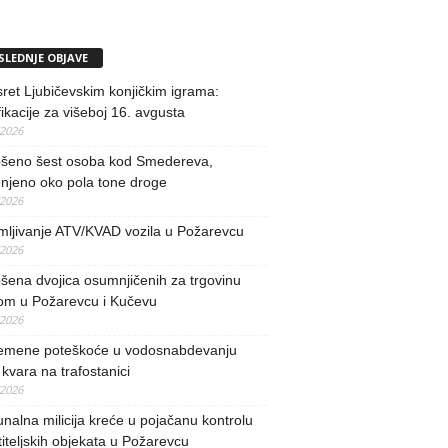
SLEDNJE OBJAVE
ret Ljubičevskim konjičkim igrama:
fikacije za višeboj 16. avgusta
/2026
šeno šest osoba kod Smedereva,
njeno oko pola tone droge
/2026
mljivanje ATV/KVAD vozila u Požarevcu
/2026
ena dvojica osumnjičenih za trgovinu
om u Požarevcu i Kučevu
/2026
remene poteškoće u vodosnabdevanju
kvara na trafostanici
/2026
alna milicija kreće u pojačanu kontrolu
iteljskih objekata u Požarevcu