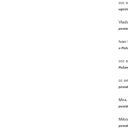
ccc
o
ugosti
Vlad
postav
Ivan
u Poža
ccc
o
Požare
cc
o
posta
Mira
posta
Milos
posta