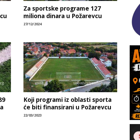
Za sportske programe 127
vcu
miliona dinara u Požarevcu
27/12/2024
89
Koji programi iz oblasti sporta
za
će biti finansirani u Požarevcu
22/03/2023