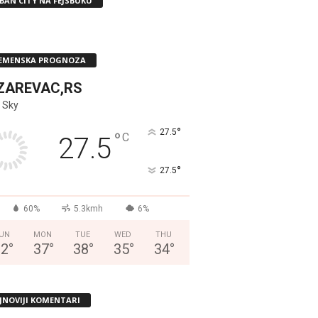
BAN CITY NA FEJSBUKU
EMENSKA PROGNOZA
ZAREVAC,RS
 Sky
°
27.5
°
C
27.5
°
27.5
60%
5.3kmh
6%
UN
MON
TUE
WED
THU
32
°
37
°
38
°
35
°
34
°
JNOVIJI KOMENTARI