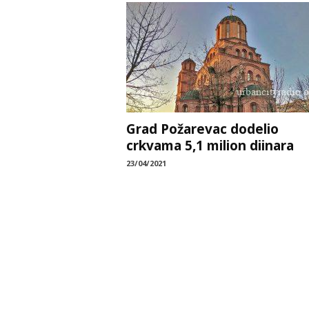
Grad Požarevac dodelio
crkvama 5,1 milion diinara
23/04/2021