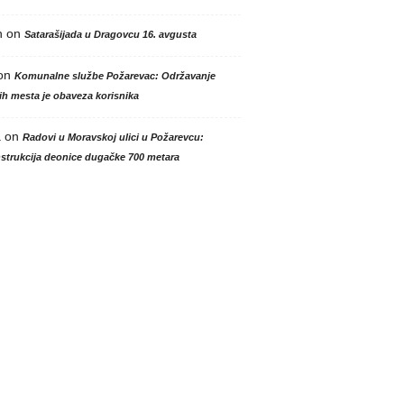
n
on
Satarašijada u Dragovcu 16. avgusta
on
Komunalne službe Požarevac: Održavanje
h mesta je obaveza korisnika
a
on
Radovi u Moravskoj ulici u Požarevcu:
strukcija deonice dugačke 700 metara