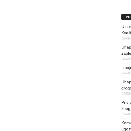
PO
U sus
Kvali
08/08
Uhap
zaple
08/08
Iznaj
08/08
Uhapš
drog
07/08
Priv
zbog 
07/08
Komun
ugost