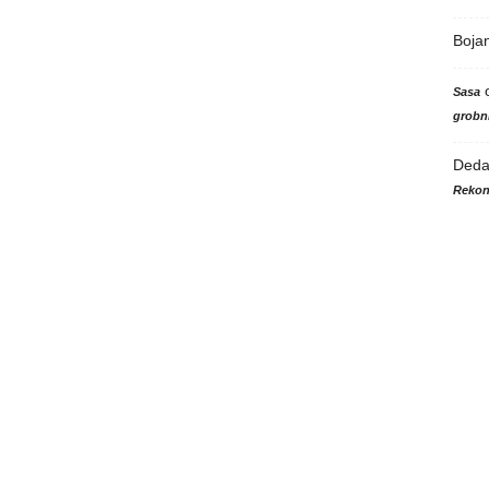
Boja
Sasa
grobni
Ded
Rekon