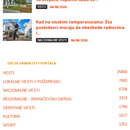
VESTI
06/08/2026
Rad na visokim temperaturama: Šta
poslodavci moraju da obezbede radnicima
i...
NACIONALNE VESTI
06/08/2026
SVE SA URBAN CITY PORTALA
25069
VESTI
7693
LOKALNE VESTI // POŽAREVAC
6708
NACIONALNE VESTI
3313
REGIONALNE - BRANIČEVSKI OKRUG
1784
SERVISNE VESTI
1517
KULTURA
1261
SPORT