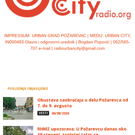
IMPRESSUM:
URBAN GRAD POŽAREVAC | MEDIJ: URBAN CITY,
IN000483 Glavni i odgovorni urednik | Bogdan Popović | 062/565-
707 e-mail | radiourbancity@gmail.com
POSLEDNJE OBJAVLJENO
Obustava saobraćaja u delu Požarevca od
7. do 9. avgusta
VESTI
06/08/2026
RHMZ upozorava: U Požarevcu danas oko
38 stepeni, toplotni talas se...