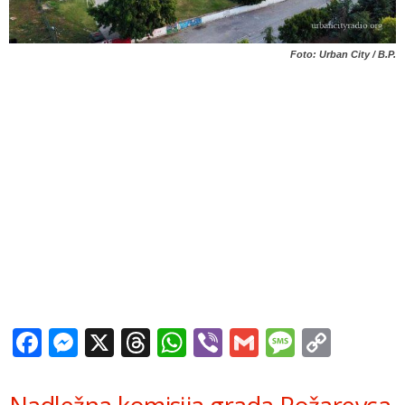
Foto: Urban City / B.P.
Facebook
Messenger
X
Threads
WhatsApp
Viber
Gmail
Messag
Copy
Link