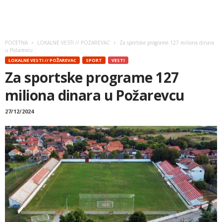
POČETNA
LOKALNE VESTI // POŽAREVAC
Za sportske programe 127 miliona dinara
u Požarevcu
LOKALNE VESTI // POŽAREVAC
SPORT
VESTI
Za sportske programe 127
miliona dinara u Požarevcu
27/12/2024