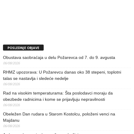
POSLEDNJE OBJAVE
Obustava saobraćaja u delu Požarevca od 7. do 9. avgusta
06/08/2026
RHMZ upozorava: U Požarevcu danas oko 38 stepeni, toplotni
talas se nastavlja i sledeće nedelje
06/08/2026
Rad na visokim temperaturama: Šta poslodavci moraju da
obezbede radnicima i kome se prijavljuju nepravilnosti
06/08/2026
Obeležen Dan rudara u Starom Kostolcu, položeni venci na
Majdanu
06/08/2026