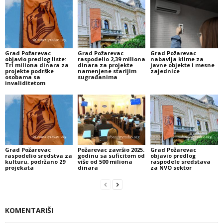
Grad Požarevac
Grad Požarevac
Grad Požarevac
objavio predlog liste:
raspodelio 2,39 miliona
nabavlja klime za
Tri miliona dinara za
dinara za projekte
javne objekte i mesne
projekte podrške
namenjene starijim
zajednice
osobama sa
sugrađanima
invaliditetom
Grad Požarevac
Požarevac završio 2025.
Grad Požarevac
raspodelio sredstva za
godinu sa suficitom od
objavio predlog
kulturu, podržano 29
više od 500 miliona
raspodele sredstava
projekata
dinara
za NVO sektor
KOMENTARIŠI