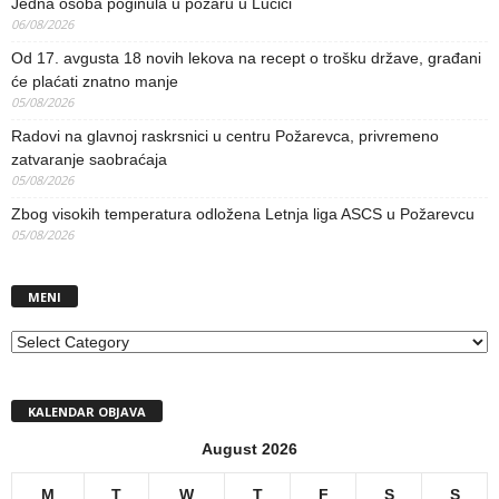
Jedna osoba poginula u požaru u Lučici
06/08/2026
Od 17. avgusta 18 novih lekova na recept o trošku države, građani
će plaćati znatno manje
05/08/2026
Radovi na glavnoj raskrsnici u centru Požarevca, privremeno
zatvaranje saobraćaja
05/08/2026
Zbog visokih temperatura odložena Letnja liga ASCS u Požarevcu
05/08/2026
MENI
MENI
KALENDAR OBJAVA
August 2026
M
T
W
T
F
S
S