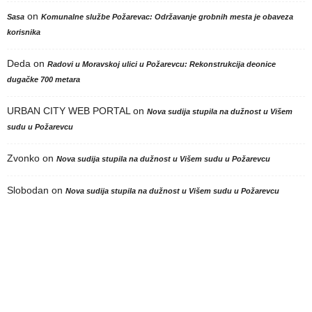
on
Sasa
Komunalne službe Požarevac: Održavanje grobnih mesta je obaveza
korisnika
Deda
on
Radovi u Moravskoj ulici u Požarevcu: Rekonstrukcija deonice
dugačke 700 metara
URBAN CITY WEB PORTAL
on
Nova sudija stupila na dužnost u Višem
sudu u Požarevcu
Zvonko
on
Nova sudija stupila na dužnost u Višem sudu u Požarevcu
Slobodan
on
Nova sudija stupila na dužnost u Višem sudu u Požarevcu