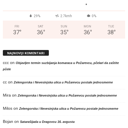
°
29%
2.7kmh
0%
FRI
SAT
SUN
MON
TUE
37
°
36
°
35
°
36
°
38
°
NAJNOVIJI KOMENTARI
ccc
on
Objavljen termin suzbijanja komaraca u Požarevcu, pčelari da zaštite
pčele
cc
on
Zelengorska i Nevesinjska ulica u Požarevcu postale jednosmerne
Mira
on
Zelengorska i Nevesinjska ulica u Požarevcu postale jednosmerne
Milos
on
Zelengorska i Nevesinjska ulica u Požarevcu postale jednosmerne
Bojan
on
Satarašijada u Dragovcu 16. avgusta