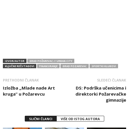
IZVOR/AUTOR
GRAD POŽAREVAC // URBAN CITY
KLJUČNE REČI/TAGOVI
FINANSIRANJE
GRAD POZAREVAC
SPORTKI KLUBOVI
PRETHODNI ČLANAK
SLEDEĆI ČLANAK
Izložba „Mlade nade Art
DS: Podrška učenicima i
kruga“ u Požarevcu
direktorki Požarevačke
gimnazije
SLIČNI ČLANCI
VIŠE OD ISTOG AUTORA