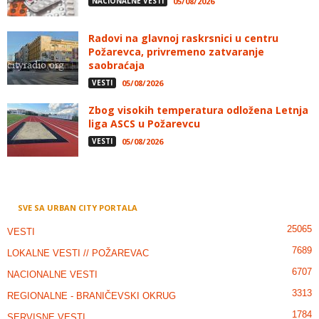
NACIONALNE VESTI
05/08/2026
Radovi na glavnoj raskrsnici u centru
Požarevca, privremeno zatvaranje
saobraćaja
VESTI
05/08/2026
Zbog visokih temperatura odložena Letnja
liga ASCS u Požarevcu
VESTI
05/08/2026
SVE SA URBAN CITY PORTALA
25065
VESTI
7689
LOKALNE VESTI // POŽAREVAC
6707
NACIONALNE VESTI
3313
REGIONALNE - BRANIČEVSKI OKRUG
1784
SERVISNE VESTI