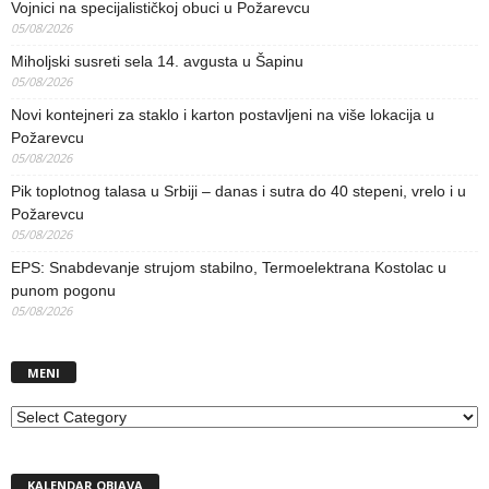
Vojnici na specijalističkoj obuci u Požarevcu
05/08/2026
Miholjski susreti sela 14. avgusta u Šapinu
05/08/2026
Novi kontejneri za staklo i karton postavljeni na više lokacija u
Požarevcu
05/08/2026
Pik toplotnog talasa u Srbiji – danas i sutra do 40 stepeni, vrelo i u
Požarevcu
05/08/2026
EPS: Snabdevanje strujom stabilno, Termoelektrana Kostolac u
punom pogonu
05/08/2026
MENI
MENI
KALENDAR OBJAVA