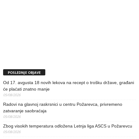
POSLEDNJE OBJAVE
Od 17. avgusta 18 novih lekova na recept o trošku države, građani
će plaćati znatno manje
05/08/2026
Radovi na glavnoj raskrsnici u centru Požarevca, privremeno
zatvaranje saobraćaja
05/08/2026
Zbog visokih temperatura odložena Letnja liga ASCS u Požarevcu
05/08/2026