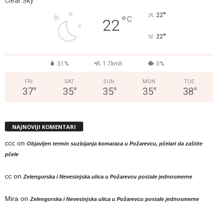
Clear Sky
°
22
°
C
22
°
22
51%
1.7kmh
0%
FRI
SAT
SUN
MON
TUE
37
°
35
°
35
°
35
°
38
°
NAJNOVIJI KOMENTARI
ccc
on
Objavljen termin suzbijanja komaraca u Požarevcu, pčelari da zaštite
pčele
cc
on
Zelengorska i Nevesinjska ulica u Požarevcu postale jednosmerne
Mira
on
Zelengorska i Nevesinjska ulica u Požarevcu postale jednosmerne