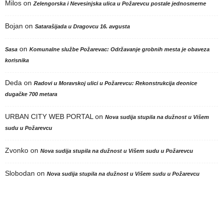
Milos
on
Zelengorska i Nevesinjska ulica u Požarevcu postale jednosmerne
Bojan
on
Satarašijada u Dragovcu 16. avgusta
on
Sasa
Komunalne službe Požarevac: Održavanje grobnih mesta je obaveza
korisnika
Deda
on
Radovi u Moravskoj ulici u Požarevcu: Rekonstrukcija deonice
dugačke 700 metara
URBAN CITY WEB PORTAL
on
Nova sudija stupila na dužnost u Višem
sudu u Požarevcu
Zvonko
on
Nova sudija stupila na dužnost u Višem sudu u Požarevcu
Slobodan
on
Nova sudija stupila na dužnost u Višem sudu u Požarevcu