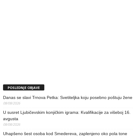
POSLEDNJE OBJAVE
Danas se slavi Trnova Petka: Svetiteljka koju posebno poštuju žene
08/08/2026
U susret Ljubičevskim konjičkim igrama: Kvalifikacije za višeboj 16.
avgusta
08/08/2026
Uhapšeno šest osoba kod Smedereva, zaplenjeno oko pola tone