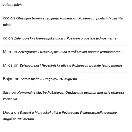
zaštite pčele
ccc
on
Objavljen termin suzbijanja komaraca u Požarevcu, pčelari da zaštite
pčele
cc
on
Zelengorska i Nevesinjska ulica u Požarevcu postale jednosmerne
Mira
on
Zelengorska i Nevesinjska ulica u Požarevcu postale jednosmerne
Milos
on
Zelengorska i Nevesinjska ulica u Požarevcu postale jednosmerne
Bojan
on
Satarašijada u Dragovcu 16. avgusta
on
Sasa
Komunalne službe Požarevac: Održavanje grobnih mesta je obaveza
korisnika
Deda
on
Radovi u Moravskoj ulici u Požarevcu: Rekonstrukcija deonice
dugačke 700 metara