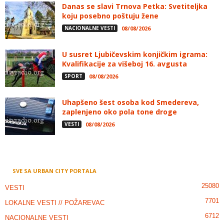
Danas se slavi Trnova Petka: Svetiteljka
koju posebno poštuju žene
NACIONALNE VESTI
08/08/2026
U susret Ljubičevskim konjičkim igrama:
Kvalifikacije za višeboj 16. avgusta
SPORT
08/08/2026
Uhapšeno šest osoba kod Smedereva,
zaplenjeno oko pola tone droge
VESTI
08/08/2026
SVE SA URBAN CITY PORTALA
25080
VESTI
7701
LOKALNE VESTI // POŽAREVAC
6712
NACIONALNE VESTI