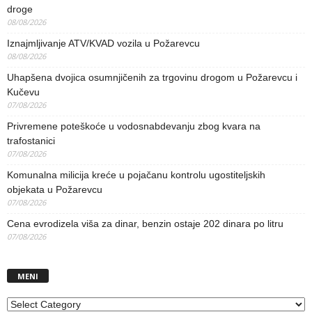
droge
08/08/2026
Iznajmljivanje ATV/KVAD vozila u Požarevcu
08/08/2026
Uhapšena dvojica osumnjičenih za trgovinu drogom u Požarevcu i
Kučevu
07/08/2026
Privremene poteškoće u vodosnabdevanju zbog kvara na
trafostanici
07/08/2026
Komunalna milicija kreće u pojačanu kontrolu ugostiteljskih
objekata u Požarevcu
07/08/2026
Cena evrodizela viša za dinar, benzin ostaje 202 dinara po litru
07/08/2026
MENI
MENI