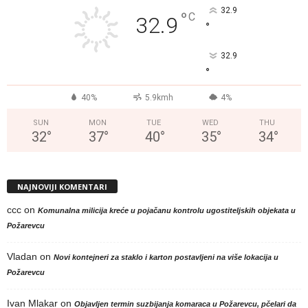
32.9
°
C
32.9
°
32.9
°
40%
5.9kmh
4%
SUN
MON
TUE
WED
THU
32
°
37
°
40
°
35
°
34
°
NAJNOVIJI KOMENTARI
ccc
on
Komunalna milicija kreće u pojačanu kontrolu ugostiteljskih objekata u
Požarevcu
Vladan
on
Novi kontejneri za staklo i karton postavljeni na više lokacija u
Požarevcu
Ivan Mlakar
on
Objavljen termin suzbijanja komaraca u Požarevcu, pčelari da