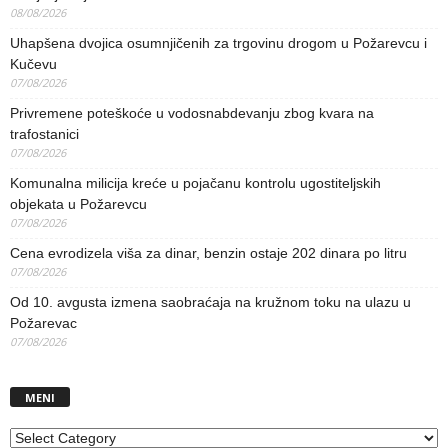
08/08/2026
Uhapšena dvojica osumnjičenih za trgovinu drogom u Požarevcu i
Kučevu
07/08/2026
Privremene poteškoće u vodosnabdevanju zbog kvara na
trafostanici
07/08/2026
Komunalna milicija kreće u pojačanu kontrolu ugostiteljskih
objekata u Požarevcu
07/08/2026
Cena evrodizela viša za dinar, benzin ostaje 202 dinara po litru
07/08/2026
Od 10. avgusta izmena saobraćaja na kružnom toku na ulazu u
Požarevac
07/08/2026
MENI
MENI