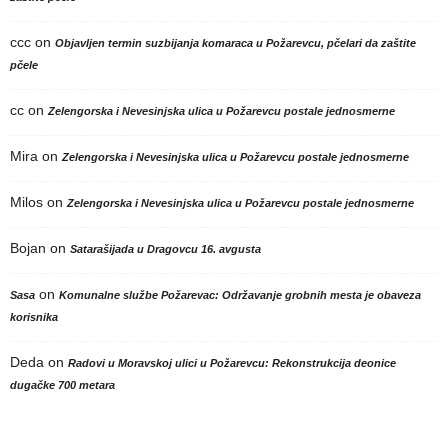
ccc
on
Objavljen termin suzbijanja komaraca u Požarevcu, pčelari da zaštite
pčele
cc
on
Zelengorska i Nevesinjska ulica u Požarevcu postale jednosmerne
Mira
on
Zelengorska i Nevesinjska ulica u Požarevcu postale jednosmerne
Milos
on
Zelengorska i Nevesinjska ulica u Požarevcu postale jednosmerne
Bojan
on
Satarašijada u Dragovcu 16. avgusta
on
Sasa
Komunalne službe Požarevac: Održavanje grobnih mesta je obaveza
korisnika
Deda
on
Radovi u Moravskoj ulici u Požarevcu: Rekonstrukcija deonice
dugačke 700 metara