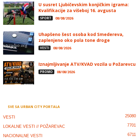
U susret Ljubičevskim konjičkim igrama:
Kvalifikacije za višeboj 16. avgusta
SPORT
08/08/2026
Uhapšeno šest osoba kod Smedereva,
zaplenjeno oko pola tone droge
VESTI
08/08/2026
Iznajmljivanje ATV/KVAD vozila u Požarevcu
PROMO
08/08/2026
SVE SA URBAN CITY PORTALA
25080
VESTI
7701
LOKALNE VESTI // POŽAREVAC
6711
NACIONALNE VESTI