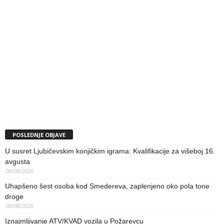
POSLEDNJE OBJAVE
U susret Ljubičevskim konjičkim igrama: Kvalifikacije za višeboj 16.
avgusta
08/08/2026
Uhapšeno šest osoba kod Smedereva, zaplenjeno oko pola tone
droge
08/08/2026
Iznajmljivanje ATV/KVAD vozila u Požarevcu