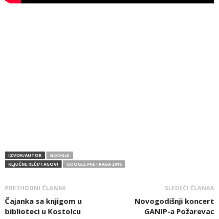
IZVOR/AUTOR
GOOGLE
KLJUČNE REČI/TAGOVI
GOOGLE PRETRAGA 2016
PRETHODNI ČLANAK
SLEDEĆI ČLANAK
Čajanka sa knjigom u
Novogodišnji koncert
biblioteci u Kostolcu
GANIP-a Požarevac