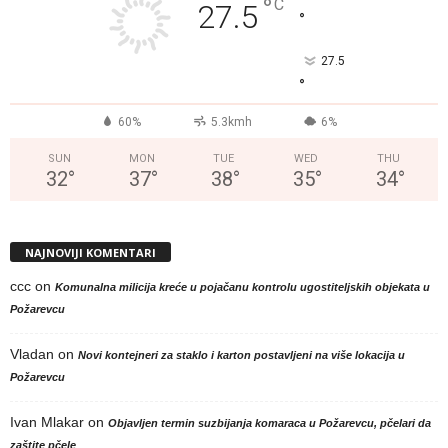
°
C
27.5
°
27.5
°
60%
5.3kmh
6%
SUN
MON
TUE
WED
THU
32
°
37
°
38
°
35
°
34
°
NAJNOVIJI KOMENTARI
ccc
on
Komunalna milicija kreće u pojačanu kontrolu ugostiteljskih objekata u
Požarevcu
Vladan
on
Novi kontejneri za staklo i karton postavljeni na više lokacija u
Požarevcu
Ivan Mlakar
on
Objavljen termin suzbijanja komaraca u Požarevcu, pčelari da
zaštite pčele