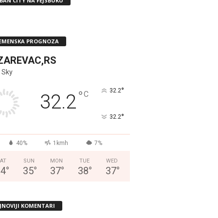
BAN CITY NA FEJSBUKU
EMENSKA PROGNOZA
ZAREVAC,RS
 Sky
°
32.2
°
C
32.2
°
32.2
40%
1kmh
7%
AT
SUN
MON
TUE
WED
34
°
35
°
37
°
38
°
37
°
JNOVIJI KOMENTARI