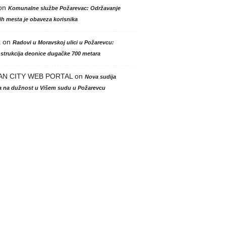
on
Komunalne službe Požarevac: Održavanje
h mesta je obaveza korisnika
a
on
Radovi u Moravskoj ulici u Požarevcu:
strukcija deonice dugačke 700 metara
AN CITY WEB PORTAL
on
Nova sudija
la na dužnost u Višem sudu u Požarevcu