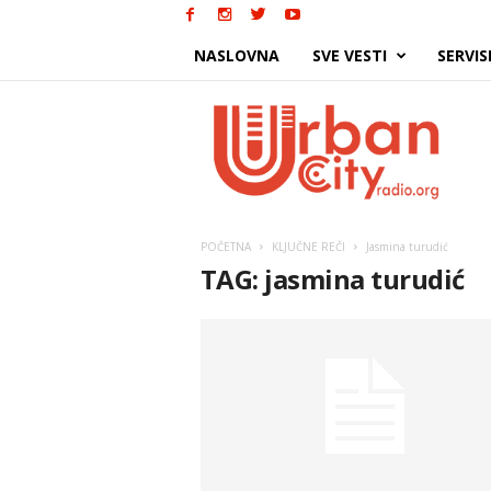
NASLOVNA
SVE VESTI
SERVIS
Urban
City
POČETNA
KLJUČNE REČI
Jasmina turudić
TAG: jasmina turudić