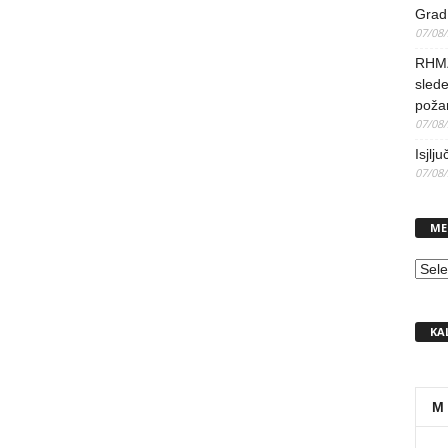
Grad 
07/08
RHMZ 
slede
poža
07/08
Isjlj
07/08
ME
MEN
KA
M