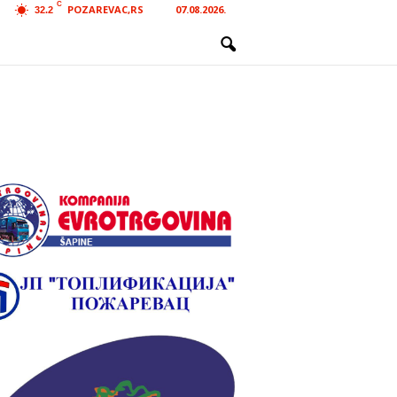
C
POZAREVAC,RS
07.08.2026.
32.2