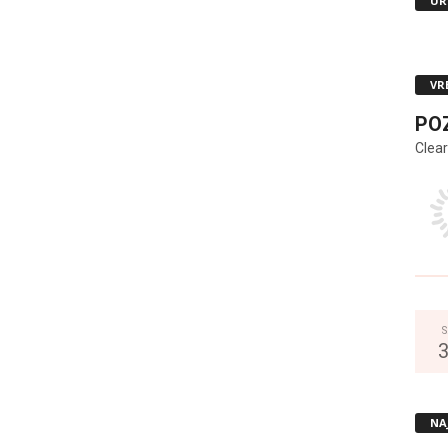
UR
VR
PO
Clear
S
NA