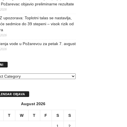
Požarevac objavio preliminarne rezultate
/2026
upozorava: Toplotni talas se nastavlja,
će sedmice do 39 stepeni – visok rizik od
ra
/2026
učenja vode u Požarevcu za petak 7. avgust
/2026
NI
I
LENDAR OBJAVA
August 2026
T
W
T
F
S
S
1
2