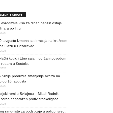
SLEDNJE OBJAVE
evrodizela viša za dinar, benzin ostaje
inara po litru
/2026
0. avgusta izmena saobraćaja na kružnom
 na ulazu u Požarevac
/2026
lački kotlić i Etno sajam održani povodom
 rudara u Kostolcu
/2026
 Srbije produžila smanjenje akciza na
o do 16. avgusta
/2026
teljski remi u Svilajncu – Mladi Radnik
ostao neporažen protiv srpskoligaša
/2026
og rang-liste za podsticaje u poljoprivredi: