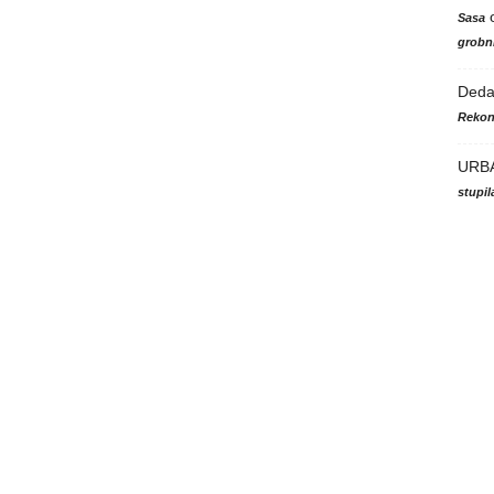
Sasa
grobni
Ded
Rekon
URB
stupi