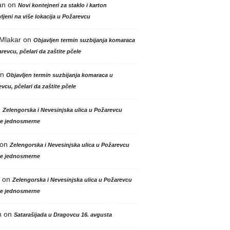
an
on
Novi kontejneri za staklo i karton
ljeni na više lokacija u Požarevcu
 Mlakar
on
Objavljen termin suzbijanja komaraca
revcu, pčelari da zaštite pčele
n
Objavljen termin suzbijanja komaraca u
vcu, pčelari da zaštite pčele
n
Zelengorska i Nevesinjska ulica u Požarevcu
le jednosmerne
on
Zelengorska i Nevesinjska ulica u Požarevcu
le jednosmerne
on
Zelengorska i Nevesinjska ulica u Požarevcu
le jednosmerne
n
on
Satarašijada u Dragovcu 16. avgusta