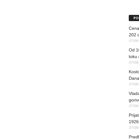
PO
Cena 
202 d
07/08
Od 1
toku
07/08
Kosto
Dana
07/08
Vlada
goriv
07/08
Prija
1926 
07/08
Predl