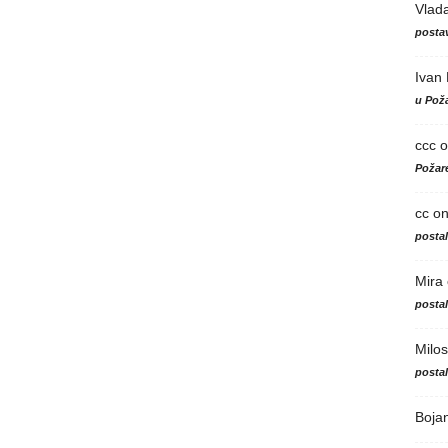
Vlad
postav
Ivan
u Poža
ccc
o
Požare
cc
o
posta
Mira
posta
Milos
posta
Boja