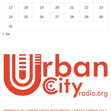
17
18
19
20
21
22
23
24
25
26
27
28
29
30
31
« Jul
IMPRESSUM:
URBAN GRAD POŽAREVAC | MEDIJ: URBAN CITY,