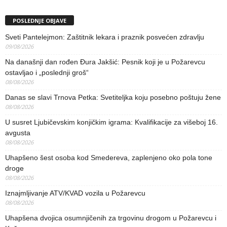
POSLEDNJE OBJAVE
Sveti Pantelejmon: Zaštitnik lekara i praznik posvećen zdravlju
09/08/2026
Na današnji dan rođen Đura Jakšić: Pesnik koji je u Požarevcu
ostavljao i „poslednji groš“
08/08/2026
Danas se slavi Trnova Petka: Svetiteljka koju posebno poštuju žene
08/08/2026
U susret Ljubičevskim konjičkim igrama: Kvalifikacije za višeboj 16.
avgusta
08/08/2026
Uhapšeno šest osoba kod Smedereva, zaplenjeno oko pola tone
droge
08/08/2026
Iznajmljivanje ATV/KVAD vozila u Požarevcu
08/08/2026
Uhapšena dvojica osumnjičenih za trgovinu drogom u Požarevcu i