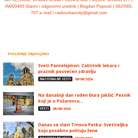
IN000483 Glavni i odgovorni urednik | Bogdan Popović | 062/565-
707 e-mail | radiourbancity@gmail.com
POSLEDNJE OBJAVLJENO
Sveti Pantelejmon: Zaštitnik lekara i
praznik posvećen zdravlju
NACIONALNE VESTI
09/08/2026
Na današnji dan rođen Đura Jakšić: Pesnik
koji je u Požarevcu...
VESTI
08/08/2026
Danas se slavi Trnova Petka: Svetiteljka
koju posebno poštuju žene