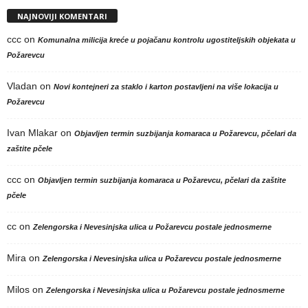
NAJNOVIJI KOMENTARI
ccc
on
Komunalna milicija kreće u pojačanu kontrolu ugostiteljskih objekata u
Požarevcu
Vladan
on
Novi kontejneri za staklo i karton postavljeni na više lokacija u
Požarevcu
Ivan Mlakar
on
Objavljen termin suzbijanja komaraca u Požarevcu, pčelari da
zaštite pčele
ccc
on
Objavljen termin suzbijanja komaraca u Požarevcu, pčelari da zaštite
pčele
cc
on
Zelengorska i Nevesinjska ulica u Požarevcu postale jednosmerne
Mira
on
Zelengorska i Nevesinjska ulica u Požarevcu postale jednosmerne
Milos
on
Zelengorska i Nevesinjska ulica u Požarevcu postale jednosmerne