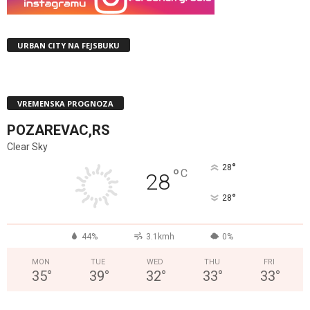
URBAN CITY NA FEJSBUKU
VREMENSKA PROGNOZA
POZAREVAC,RS
Clear Sky
°
28
°
C
28
°
28
44%
3.1kmh
0%
MON
TUE
WED
THU
FRI
35
°
39
°
32
°
33
°
33
°