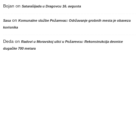
Bojan
on
Satarašijada u Dragovcu 16. avgusta
on
Sasa
Komunalne službe Požarevac: Održavanje grobnih mesta je obaveza
korisnika
Deda
on
Radovi u Moravskoj ulici u Požarevcu: Rekonstrukcija deonice
dugačke 700 metara