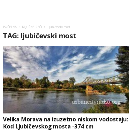
POČETNA
KLJUČNE REČI
Ljubičevski most
TAG: ljubičevski most
Velika Morava na izuzetno niskom vodostaju:
Kod Ljubičevskog mosta -374 cm