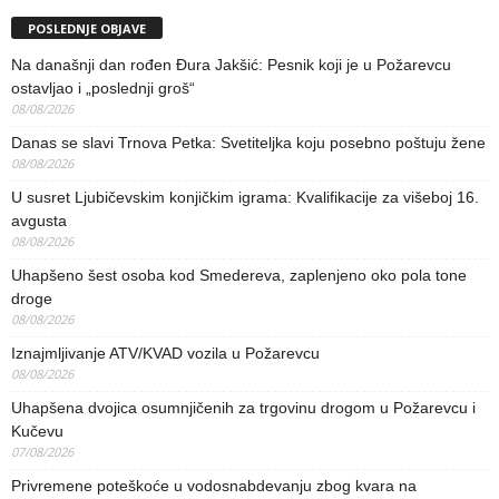
POSLEDNJE OBJAVE
Na današnji dan rođen Đura Jakšić: Pesnik koji je u Požarevcu
ostavljao i „poslednji groš“
08/08/2026
Danas se slavi Trnova Petka: Svetiteljka koju posebno poštuju žene
08/08/2026
U susret Ljubičevskim konjičkim igrama: Kvalifikacije za višeboj 16.
avgusta
08/08/2026
Uhapšeno šest osoba kod Smedereva, zaplenjeno oko pola tone
droge
08/08/2026
Iznajmljivanje ATV/KVAD vozila u Požarevcu
08/08/2026
Uhapšena dvojica osumnjičenih za trgovinu drogom u Požarevcu i
Kučevu
07/08/2026
Privremene poteškoće u vodosnabdevanju zbog kvara na