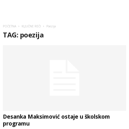
POČETNA
KLJUČNE REČI
Poezija
TAG: poezija
Desanka Maksimović ostaje u školskom
programu