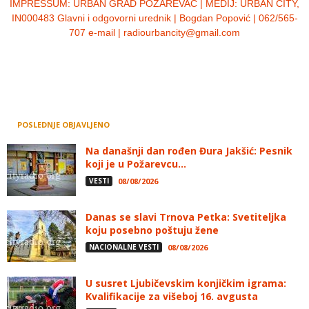
IMPRESSUM:
URBAN GRAD POŽAREVAC | MEDIJ: URBAN CITY,
IN000483 Glavni i odgovorni urednik | Bogdan Popović | 062/565-
707 e-mail | radiourbancity@gmail.com
POSLEDNJE OBJAVLJENO
Na današnji dan rođen Đura Jakšić: Pesnik
koji je u Požarevcu...
VESTI
08/08/2026
Danas se slavi Trnova Petka: Svetiteljka
koju posebno poštuju žene
NACIONALNE VESTI
08/08/2026
U susret Ljubičevskim konjičkim igrama:
Kvalifikacije za višeboj 16. avgusta