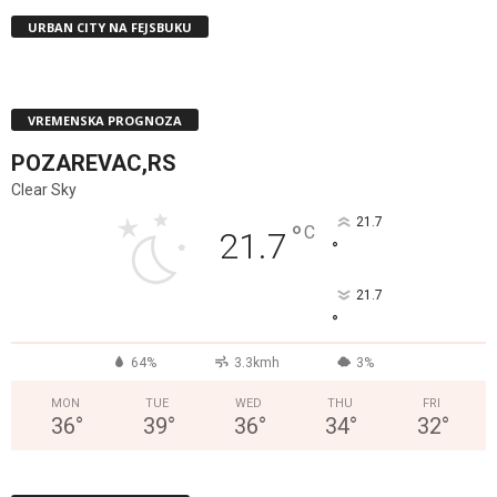
URBAN CITY NA FEJSBUKU
VREMENSKA PROGNOZA
POZAREVAC,RS
Clear Sky
21.7
°
C
21.7
°
21.7
°
64%
3.3kmh
3%
MON
TUE
WED
THU
FRI
36
°
39
°
36
°
34
°
32
°