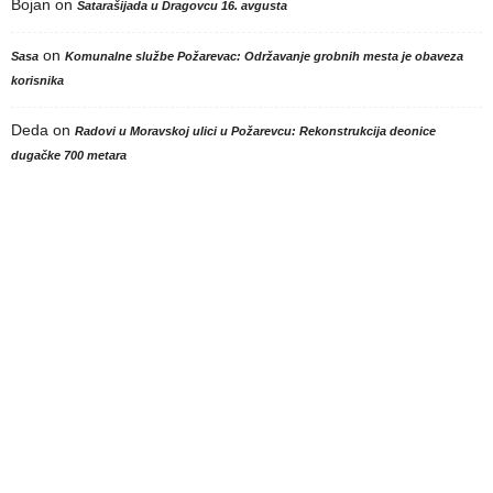
Bojan
on
Satarašijada u Dragovcu 16. avgusta
on
Sasa
Komunalne službe Požarevac: Održavanje grobnih mesta je obaveza
korisnika
Deda
on
Radovi u Moravskoj ulici u Požarevcu: Rekonstrukcija deonice
dugačke 700 metara