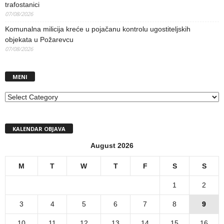
trafostanici
07/08/2026
Komunalna milicija kreće u pojačanu kontrolu ugostiteljskih
objekata u Požarevcu
07/08/2026
MENI
MENI
KALENDAR OBJAVA
August 2026
M
T
W
T
F
S
S
1
2
3
4
5
6
7
8
9
10
11
12
13
14
15
16