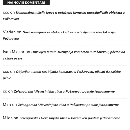
NAJNOVIJI KOMENTARI
ccc
on
Komunalna milicija kreće u pojačanu kontrolu ugostiteljskih objekata u
Požarevcu
Vladan
on
Novi kontejneri za staklo i karton postavljeni na više lokacija u
Požarevcu
Ivan Mlakar
on
Objavljen termin suzbijanja komaraca u Požarevcu, pčelari da
zaštite pčele
ccc
on
Objavljen termin suzbijanja komaraca u Požarevcu, pčelari da zaštite
pčele
cc
on
Zelengorska i Nevesinjska ulica u Požarevcu postale jednosmerne
Mira
on
Zelengorska i Nevesinjska ulica u Požarevcu postale jednosmerne
Milos
on
Zelengorska i Nevesinjska ulica u Požarevcu postale jednosmerne