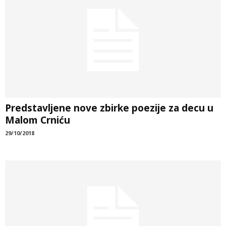
Predstavljene nove zbirke poezije za decu u
Malom Crniću
29/10/2018