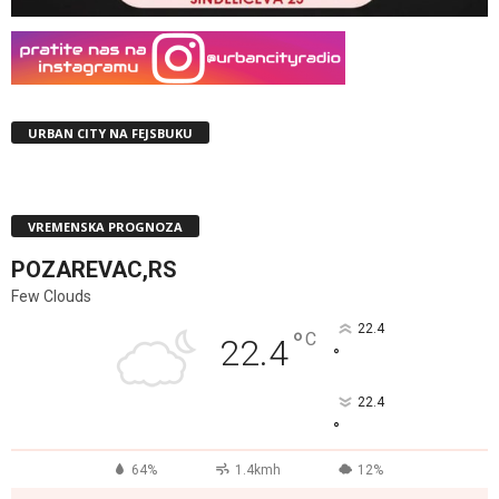
URBAN CITY NA FEJSBUKU
VREMENSKA PROGNOZA
POZAREVAC,RS
Few Clouds
22.4
°
C
22.4
°
22.4
°
64%
1.4kmh
12%