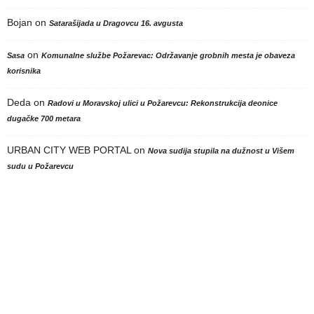
Bojan
on
Satarašijada u Dragovcu 16. avgusta
on
Sasa
Komunalne službe Požarevac: Održavanje grobnih mesta je obaveza
korisnika
Deda
on
Radovi u Moravskoj ulici u Požarevcu: Rekonstrukcija deonice
dugačke 700 metara
URBAN CITY WEB PORTAL
on
Nova sudija stupila na dužnost u Višem
sudu u Požarevcu