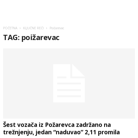
POČETNA
KLJUČNE REČI
Poižarevac
TAG: poižarevac
Šest vozača iz Požarevca zadržano na
trežnjenju, jedan “naduvao” 2,11 promila