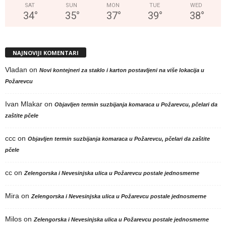
SAT
SUN
MON
TUE
WED
34
°
35
°
37
°
39
°
38
°
NAJNOVIJI KOMENTARI
Vladan
on
Novi kontejneri za staklo i karton postavljeni na više lokacija u
Požarevcu
Ivan Mlakar
on
Objavljen termin suzbijanja komaraca u Požarevcu, pčelari da
zaštite pčele
ccc
on
Objavljen termin suzbijanja komaraca u Požarevcu, pčelari da zaštite
pčele
cc
on
Zelengorska i Nevesinjska ulica u Požarevcu postale jednosmerne
Mira
on
Zelengorska i Nevesinjska ulica u Požarevcu postale jednosmerne
Milos
on
Zelengorska i Nevesinjska ulica u Požarevcu postale jednosmerne