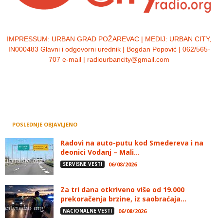
IMPRESSUM:
URBAN GRAD POŽAREVAC | MEDIJ: URBAN CITY,
IN000483 Glavni i odgovorni urednik | Bogdan Popović | 062/565-
707 e-mail | radiourbancity@gmail.com
POSLEDNJE OBJAVLJENO
Radovi na auto-putu kod Smedereva i na
deonici Vodanj – Mali...
SERVISNE VESTI
06/08/2026
Za tri dana otkriveno više od 19.000
prekoračenja brzine, iz saobraćaja...
NACIONALNE VESTI
06/08/2026