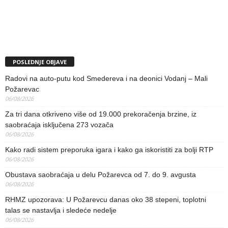
POSLEDNJE OBJAVE
Radovi na auto-putu kod Smedereva i na deonici Vodanj – Mali
Požarevac
06/08/2026
Za tri dana otkriveno više od 19.000 prekoračenja brzine, iz
saobraćaja isključena 273 vozača
06/08/2026
Kako radi sistem preporuka igara i kako ga iskoristiti za bolji RTP
06/08/2026
Obustava saobraćaja u delu Požarevca od 7. do 9. avgusta
06/08/2026
RHMZ upozorava: U Požarevcu danas oko 38 stepeni, toplotni
talas se nastavlja i sledeće nedelje
06/08/2026