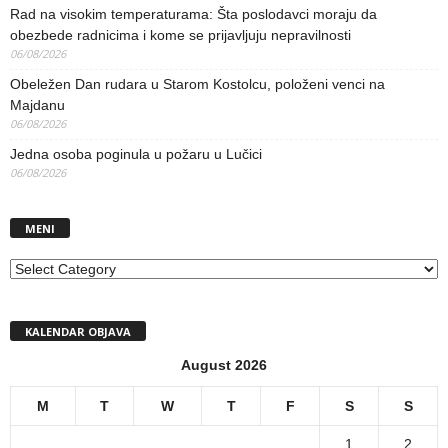
Rad na visokim temperaturama: Šta poslodavci moraju da
obezbede radnicima i kome se prijavljuju nepravilnosti
06/08/2026
Obeležen Dan rudara u Starom Kostolcu, položeni venci na
Majdanu
06/08/2026
Jedna osoba poginula u požaru u Lučici
06/08/2026
MENI
MENI
KALENDAR OBJAVA
August 2026
M
T
W
T
F
S
S
1
2