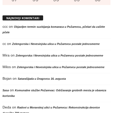
NAJNOVIJI KOMENTARI
ccc
on
Objavljen termin suzbijanja komaraca u Požarevcu, pčelari da zaštite
pčele
cc
on
Zelengorska i Nevesinjska ulica u Požarevcu postale jednosmerne
Mira
on
Zelengorska i Nevesinjska ulica u Požarevcu postale jednosmerne
Milos
on
Zelengorska i Nevesinjska ulica u Požarevcu postale jednosmerne
Bojan
on
Satarašijada u Dragovcu 16. avgusta
on
Sasa
Komunalne službe Požarevac: Održavanje grobnih mesta je obaveza
korisnika
Deda
on
Radovi u Moravskoj ulici u Požarevcu: Rekonstrukcija deonice
dugačke 700 metara