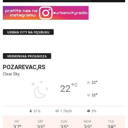
URBAN CITY NA FEJSBUKU
VREMENSKA PROGNOZA
POZAREVAC,RS
Clear Sky
°
22
°
C
22
°
22
51%
1.7kmh
0%
FRI
SAT
SUN
MON
TUE
37
°
35
°
35
°
35
°
38
°