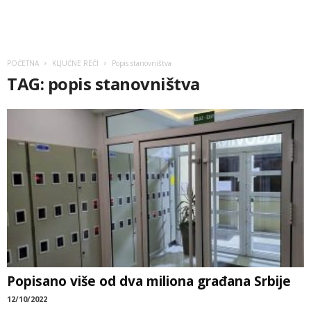
POČETNA
KLJUČNE REČI
Popis stanovništva
TAG: popis stanovništva
Po­pi­sa­no više od dva miliona građana Srbije
12/10/2022