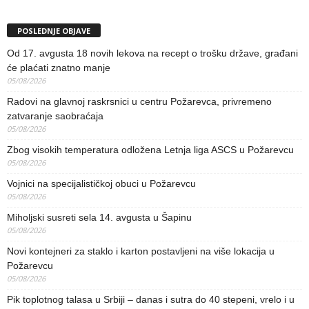
POSLEDNJE OBJAVE
Od 17. avgusta 18 novih lekova na recept o trošku države, građani
će plaćati znatno manje
05/08/2026
Radovi na glavnoj raskrsnici u centru Požarevca, privremeno
zatvaranje saobraćaja
05/08/2026
Zbog visokih temperatura odložena Letnja liga ASCS u Požarevcu
05/08/2026
Vojnici na specijalističkoj obuci u Požarevcu
05/08/2026
Miholjski susreti sela 14. avgusta u Šapinu
05/08/2026
Novi kontejneri za staklo i karton postavljeni na više lokacija u
Požarevcu
05/08/2026
Pik toplotnog talasa u Srbiji – danas i sutra do 40 stepeni, vrelo i u