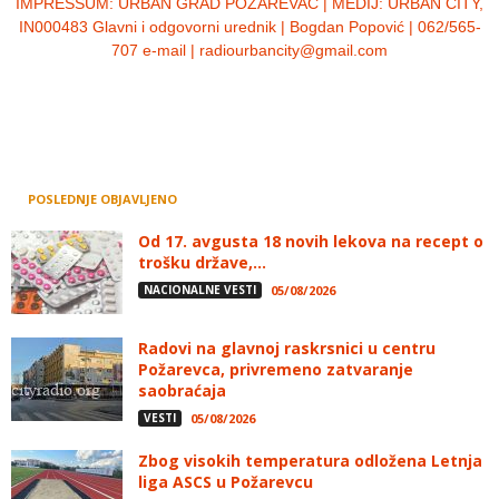
IMPRESSUM:
URBAN GRAD POŽAREVAC | MEDIJ: URBAN CITY,
IN000483 Glavni i odgovorni urednik | Bogdan Popović | 062/565-
707 e-mail | radiourbancity@gmail.com
POSLEDNJE OBJAVLJENO
Od 17. avgusta 18 novih lekova na recept o
trošku države,...
NACIONALNE VESTI
05/08/2026
Radovi na glavnoj raskrsnici u centru
Požarevca, privremeno zatvaranje
saobraćaja
VESTI
05/08/2026
Zbog visokih temperatura odložena Letnja
liga ASCS u Požarevcu