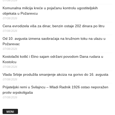
07/08/2026
Komunalna milicija kreće u pojačanu kontrolu ugostiteljskih
objekata u Požarevcu
07/08/2026
Cena evrodizela viša za dinar, benzin ostaje 202 dinara po litru
07/08/2026
Od 10. avgusta izmena saobraćaja na kružnom toku na ulazu u
Požarevac
07/08/2026
Kostolački kotlić i Etno sajam održani povodom Dana rudara u
Kostolcu
07/08/2026
Vlada Srbije produžila smanjenje akciza na gorivo do 16. avgusta
07/08/2026
Prijateljski remi u Svilajncu – Mladi Radnik 1926 ostao neporažen
protiv srpskoligaša
07/08/2026
MENI