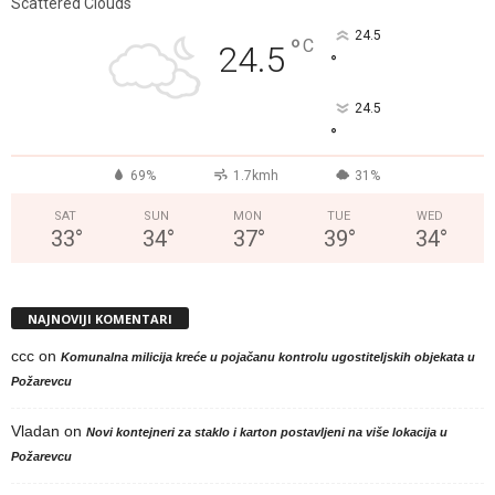
Scattered Clouds
24.5
°
C
24.5
°
24.5
°
69%
1.7kmh
31%
SAT
SUN
MON
TUE
WED
33
°
34
°
37
°
39
°
34
°
NAJNOVIJI KOMENTARI
ccc
on
Komunalna milicija kreće u pojačanu kontrolu ugostiteljskih objekata u
Požarevcu
Vladan
on
Novi kontejneri za staklo i karton postavljeni na više lokacija u
Požarevcu