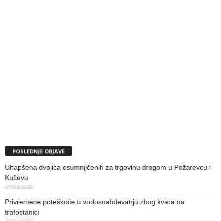
POSLEDNJE OBJAVE
Uhapšena dvojica osumnjičenih za trgovinu drogom u Požarevcu i
Kučevu
07/08/2026
Privremene poteškoće u vodosnabdevanju zbog kvara na
trafostanici