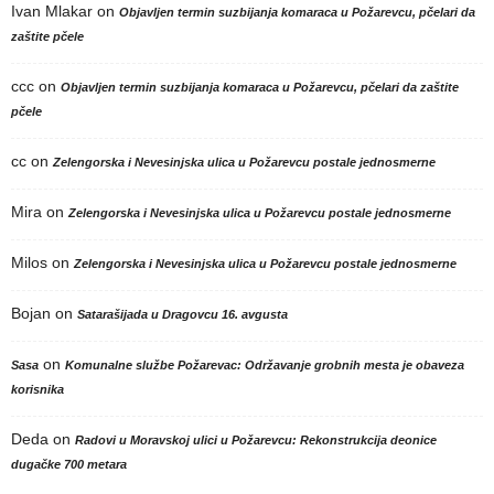
Ivan Mlakar
on
Objavljen termin suzbijanja komaraca u Požarevcu, pčelari da
zaštite pčele
ccc
on
Objavljen termin suzbijanja komaraca u Požarevcu, pčelari da zaštite
pčele
cc
on
Zelengorska i Nevesinjska ulica u Požarevcu postale jednosmerne
Mira
on
Zelengorska i Nevesinjska ulica u Požarevcu postale jednosmerne
Milos
on
Zelengorska i Nevesinjska ulica u Požarevcu postale jednosmerne
Bojan
on
Satarašijada u Dragovcu 16. avgusta
on
Sasa
Komunalne službe Požarevac: Održavanje grobnih mesta je obaveza
korisnika
Deda
on
Radovi u Moravskoj ulici u Požarevcu: Rekonstrukcija deonice
dugačke 700 metara