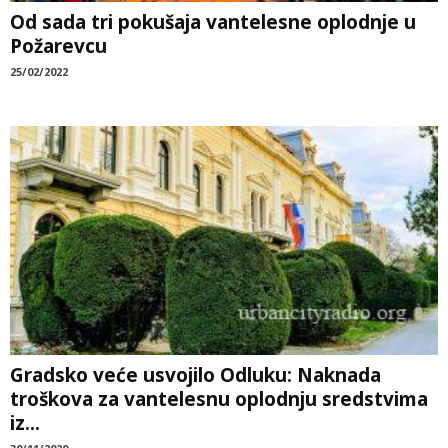
Od sada tri pokušaja vantelesne oplodnje u
Požarevcu
25/02/2022
Gradsko veće usvojilo Odluku: Naknada
troškova za vantelesnu oplodnju sredstvima
iz...