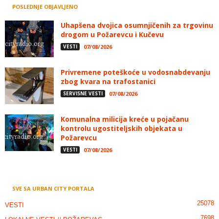
POSLEDNJE OBJAVLJENO
Uhapšena dvojica osumnjičenih za trgovinu
drogom u Požarevcu i Kučevu
VESTI
07/08/2026
Privremene poteškoće u vodosnabdevanju
zbog kvara na trafostanici
SERVISNE VESTI
07/08/2026
Komunalna milicija kreće u pojačanu
kontrolu ugostiteljskih objekata u
Požarevcu
VESTI
07/08/2026
SVE SA URBAN CITY PORTALA
25078
VESTI
7698