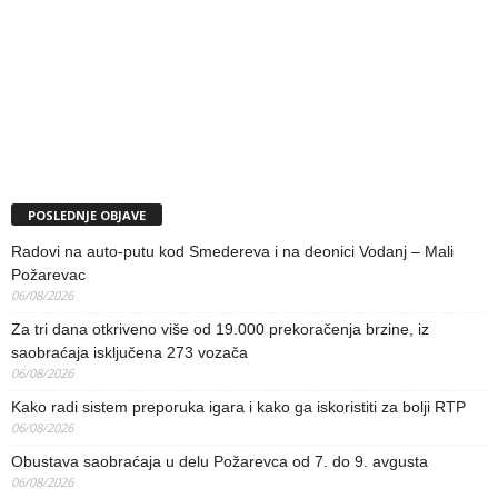
POSLEDNJE OBJAVE
Radovi na auto-putu kod Smedereva i na deonici Vodanj – Mali
Požarevac
06/08/2026
Za tri dana otkriveno više od 19.000 prekoračenja brzine, iz
saobraćaja isključena 273 vozača
06/08/2026
Kako radi sistem preporuka igara i kako ga iskoristiti za bolji RTP
06/08/2026
Obustava saobraćaja u delu Požarevca od 7. do 9. avgusta
06/08/2026