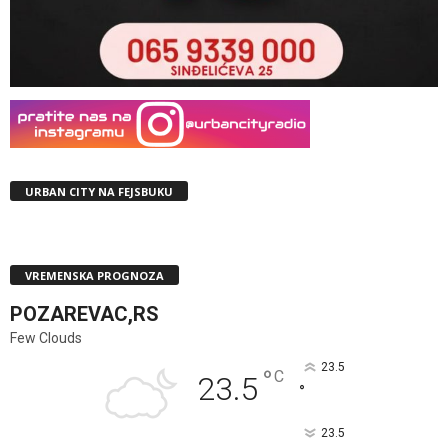
URBAN CITY NA FEJSBUKU
VREMENSKA PROGNOZA
POZAREVAC,RS
Few Clouds
23.5
°
C
23.5
°
23.5