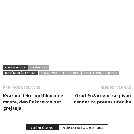
IZVOR/AUTOR
URBAN CITY
KLJUČNE REČI/TAGOVI
POZAREVAC
TRUDNOCA
VANTELESNA OPLODNJA
PRETHODNI ČLANAK
SLEDEĆI ČLANAK
Kvar na delu toplifikacione
Grad Požarevac raspisao
mreže, deo Požarevca bez
tender za prevoz učenika
grejanja
SLIČNI ČLANCI
VIŠE OD ISTOG AUTORA