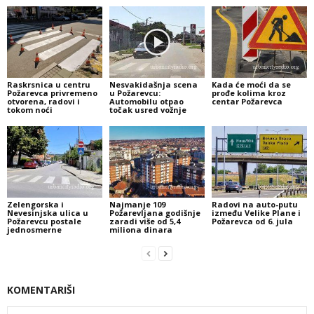
Raskrsnica u centru
Nesvakidašnja scena
Kada će moći da se
Požarevca privremeno
u Požarevcu:
prođe kolima kroz
otvorena, radovi i
Automobilu otpao
centar Požarevca
tokom noći
točak usred vožnje
Zelengorska i
Najmanje 109
Radovi na auto-putu
Nevesinjska ulica u
Požarevljana godišnje
između Velike Plane i
Požarevcu postale
zaradi više od 5,4
Požarevca od 6. jula
jednosmerne
miliona dinara
KOMENTARIŠI