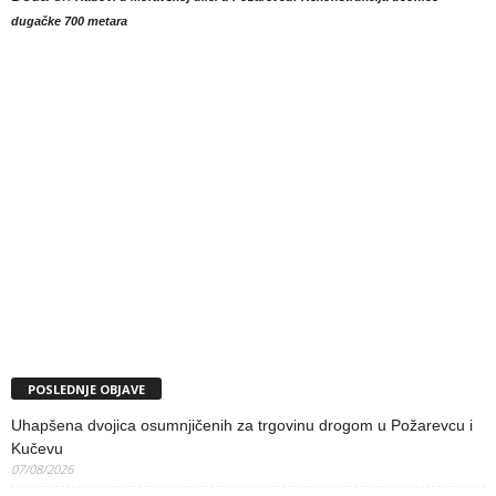
dugačke 700 metara
POSLEDNJE OBJAVE
Uhapšena dvojica osumnjičenih za trgovinu drogom u Požarevcu i
Kučevu
07/08/2026