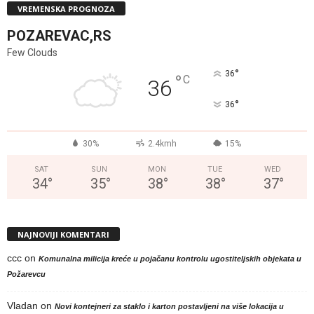
VREMENSKA PROGNOZA
POZAREVAC,RS
Few Clouds
°
36
°
C
36
°
36
30%
2.4kmh
15%
SAT
SUN
MON
TUE
WED
34
°
35
°
38
°
38
°
37
°
NAJNOVIJI KOMENTARI
ccc
on
Komunalna milicija kreće u pojačanu kontrolu ugostiteljskih objekata u
Požarevcu
Vladan
on
Novi kontejneri za staklo i karton postavljeni na više lokacija u