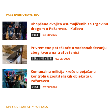
POSLEDNJE OBJAVLJENO
Uhapšena dvojica osumnjičenih za trgovinu
drogom u Požarevcu i Kučevu
VESTI
07/08/2026
Privremene poteškoće u vodosnabdevanju
zbog kvara na trafostanici
SERVISNE VESTI
07/08/2026
Komunalna milicija kreće u pojačanu
kontrolu ugostiteljskih objekata u
Požarevcu
VESTI
07/08/2026
SVE SA URBAN CITY PORTALA