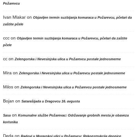
Požarevcu
Ivan Mlakar
on
Objavljen termin suzbijanja komaraca u Požarevcu, pčelari da
zaštite pčele
ccc
on
Objavljen termin suzbijanja komaraca u Požarevcu, pčelari da zaštite
pčele
cc
on
Zelengorska i Nevesinjska ulica u Požarevcu postale jednosmerne
Mira
on
Zelengorska i Nevesinjska ulica u Požarevcu postale jednosmerne
Milos
on
Zelengorska i Nevesinjska ulica u Požarevcu postale jednosmerne
Bojan
on
Satarašijada u Dragovcu 16. avgusta
on
Sasa
Komunalne službe Požarevac: Održavanje grobnih mesta je obaveza
korisnika
Deda
on
Radovi u Moravskoj ulici u Požarevcu: Rekonstrukcija deonice