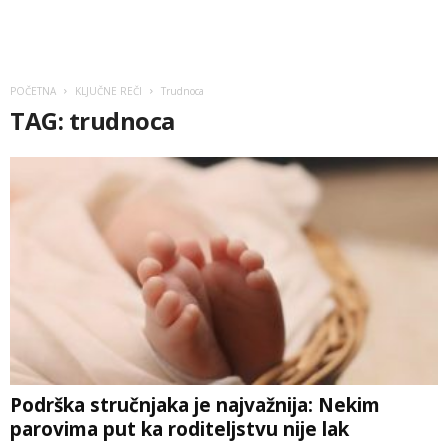
POČETNA
KLJUČNE REČI
Trudnoca
TAG: trudnoca
Podrška stručnjaka je najvažnija: Nekim
parovima put ka roditeljstvu nije lak