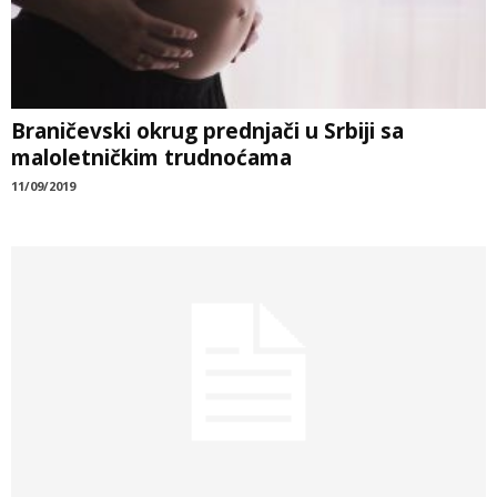
Braničevski okrug prednjači u Srbiji sa
maloletničkim trudnoćama
11/09/2019