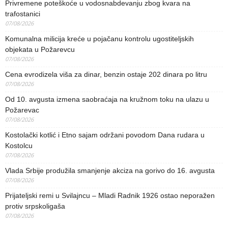
Privremene poteškoće u vodosnabdevanju zbog kvara na
trafostanici
07/08/2026
Komunalna milicija kreće u pojačanu kontrolu ugostiteljskih
objekata u Požarevcu
07/08/2026
Cena evrodizela viša za dinar, benzin ostaje 202 dinara po litru
07/08/2026
Od 10. avgusta izmena saobraćaja na kružnom toku na ulazu u
Požarevac
07/08/2026
Kostolački kotlić i Etno sajam održani povodom Dana rudara u
Kostolcu
07/08/2026
Vlada Srbije produžila smanjenje akciza na gorivo do 16. avgusta
07/08/2026
Prijateljski remi u Svilajncu – Mladi Radnik 1926 ostao neporažen
protiv srpskoligaša
07/08/2026