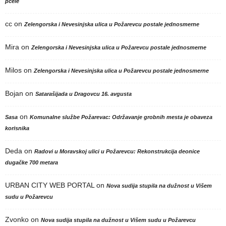
pčele
cc
on
Zelengorska i Nevesinjska ulica u Požarevcu postale jednosmerne
Mira
on
Zelengorska i Nevesinjska ulica u Požarevcu postale jednosmerne
Milos
on
Zelengorska i Nevesinjska ulica u Požarevcu postale jednosmerne
Bojan
on
Satarašijada u Dragovcu 16. avgusta
on
Sasa
Komunalne službe Požarevac: Održavanje grobnih mesta je obaveza
korisnika
Deda
on
Radovi u Moravskoj ulici u Požarevcu: Rekonstrukcija deonice
dugačke 700 metara
URBAN CITY WEB PORTAL
on
Nova sudija stupila na dužnost u Višem
sudu u Požarevcu
Zvonko
on
Nova sudija stupila na dužnost u Višem sudu u Požarevcu