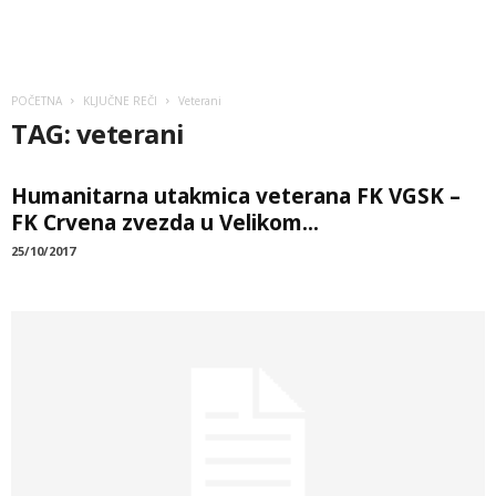
POČETNA
KLJUČNE REČI
Veterani
TAG: veterani
Humanitarna utakmica veterana FK VGSK –
FK Crvena zvezda u Velikom...
25/10/2017