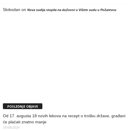
Slobodan
on
Nova sudija stupila na dužnost u Višem sudu u Požarevcu
POSLEDNJE OBJAVE
Od 17. avgusta 18 novih lekova na recept o trošku države, građani
će plaćati znatno manje
05/08/2026