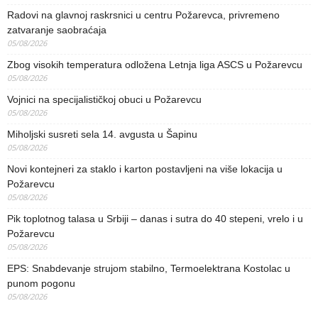
Radovi na glavnoj raskrsnici u centru Požarevca, privremeno
zatvaranje saobraćaja
05/08/2026
Zbog visokih temperatura odložena Letnja liga ASCS u Požarevcu
05/08/2026
Vojnici na specijalističkoj obuci u Požarevcu
05/08/2026
Miholjski susreti sela 14. avgusta u Šapinu
05/08/2026
Novi kontejneri za staklo i karton postavljeni na više lokacija u
Požarevcu
05/08/2026
Pik toplotnog talasa u Srbiji – danas i sutra do 40 stepeni, vrelo i u
Požarevcu
05/08/2026
EPS: Snabdevanje strujom stabilno, Termoelektrana Kostolac u
punom pogonu
05/08/2026