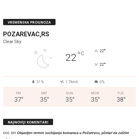
VREMENSKA PROGNOZA
POZAREVAC,RS
Clear Sky
°
22
°
C
22
°
22
51%
1.7kmh
0%
FRI
SAT
SUN
MON
TUE
37
°
35
°
35
°
35
°
38
°
NAJNOVIJI KOMENTARI
ccc
on
Objavljen termin suzbijanja komaraca u Požarevcu, pčelari da zaštite