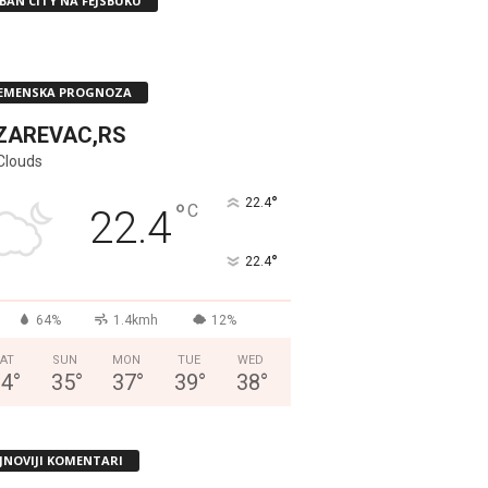
BAN CITY NA FEJSBUKU
EMENSKA PROGNOZA
ZAREVAC,RS
Clouds
°
22.4
°
C
22.4
°
22.4
64%
1.4kmh
12%
AT
SUN
MON
TUE
WED
34
°
35
°
37
°
39
°
38
°
JNOVIJI KOMENTARI