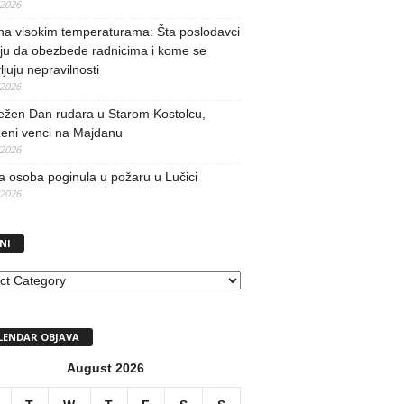
/2026
na visokim temperaturama: Šta poslodavci
ju da obezbede radnicima i kome se
vljuju nepravilnosti
/2026
ežen Dan rudara u Starom Kostolcu,
ženi venci na Majdanu
/2026
 osoba poginula u požaru u Lučici
/2026
NI
I
LENDAR OBJAVA
August 2026