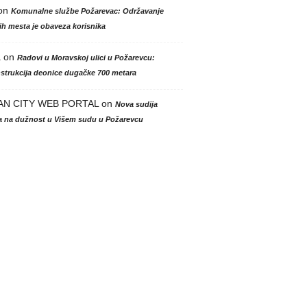
on
Komunalne službe Požarevac: Održavanje
h mesta je obaveza korisnika
a
on
Radovi u Moravskoj ulici u Požarevcu:
strukcija deonice dugačke 700 metara
AN CITY WEB PORTAL
on
Nova sudija
la na dužnost u Višem sudu u Požarevcu