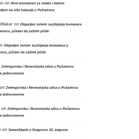
an
on
Novi kontejneri za staklo i karton
ljeni na više lokacija u Požarevcu
 Mlakar
on
Objavljen termin suzbijanja komaraca
revcu, pčelari da zaštite pčele
n
Objavljen termin suzbijanja komaraca u
vcu, pčelari da zaštite pčele
n
Zelengorska i Nevesinjska ulica u Požarevcu
le jednosmerne
on
Zelengorska i Nevesinjska ulica u Požarevcu
le jednosmerne
on
Zelengorska i Nevesinjska ulica u Požarevcu
le jednosmerne
n
on
Satarašijada u Dragovcu 16. avgusta