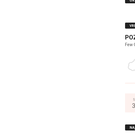
UR
VR
PO
Few 
S
NA