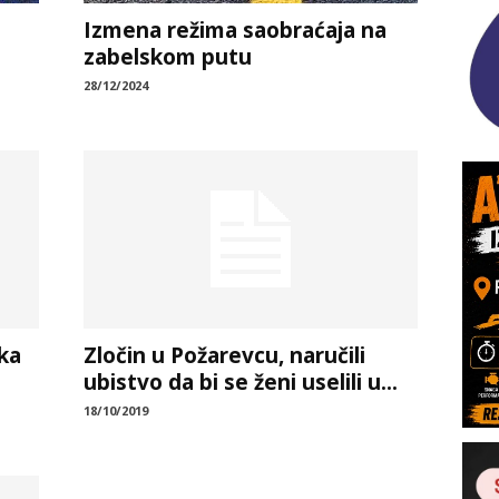
Izmena režima saobraćaja na
zabelskom putu
28/12/2024
čka
Zločin u Požarevcu, naručili
ubistvo da bi se ženi uselili u...
18/10/2019