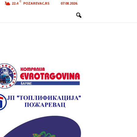
C
POZAREVAC,RS
07.08.2026.
22.4