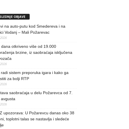
SLEDNJE OBJAVE
vi na auto-putu kod Smedereva i na
ci Vodanj – Mali Požarevac
/2026
i dana otkriveno više od 19.000
račenja brzine, iz saobraćaja isključena
vozača
/2026
radi sistem preporuka igara i kako ga
stiti za bolji RTP
/2026
tava saobraćaja u delu Požarevca od 7.
 avgusta
/2026
 upozorava: U Požarevcu danas oko 38
ni, toplotni talas se nastavlja i sledeće
je