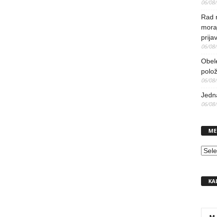
06/08
Rad 
mora
prija
06/08
Obel
polo
06/08
Jedna
06/08
ME
MEN
KA