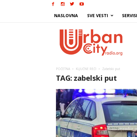
NASLOVNA
SVE VESTI
SERVIS
Urban
City
POČETNA
KLJUČNE REČI
Zabelski put
TAG: zabelski put