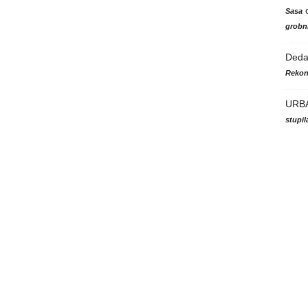
Sasa
grobni
Ded
Rekon
URB
stupi