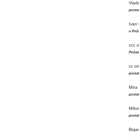
Vlad
postav
Ivan
u Poža
ccc
o
Požare
cc
o
posta
Mira
posta
Milos
posta
Boja