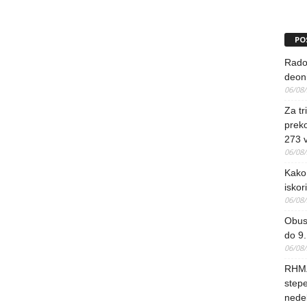
PO
Rado
deoni
06/08
Za tr
preko
273 
06/08
Kako 
iskori
06/08
Obus
do 9.
06/08
RHMZ
stepe
nedel