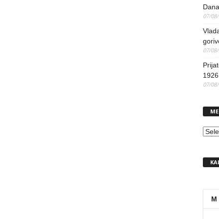
Dana
07/08
Vlada
goriv
07/08
Prija
1926 
07/08
ME
MEN
KA
M