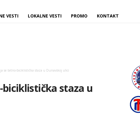
NE VESTI
LOKALNE VESTI
PROMO
KONTAKT
a se šetno-biciklistička staza u Dunavskoj ulici
biciklistička staza u