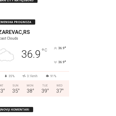
BAN CITY NA FEJSBUKU
EMENSKA PROGNOZA
ZAREVAC,RS
cast Clouds
°
36.9
°
C
36.9
°
36.9
35%
3.1kmh
91%
AT
SUN
MON
TUE
WED
33
°
35
°
38
°
39
°
37
°
JNOVIJI KOMENTARI