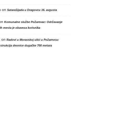
n
on
Satarašijada u Dragovcu 16. avgusta
on
Komunalne službe Požarevac: Održavanje
h mesta je obaveza korisnika
a
on
Radovi u Moravskoj ulici u Požarevcu:
strukcija deonice dugačke 700 metara