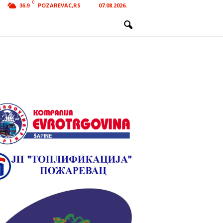
C
POZAREVAC,RS
07.08.2026.
36.9