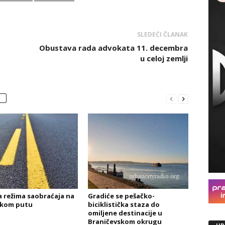
SLEDEĆI ČLANAK
d
Obustava rada advokata 11. decembra
u celoj zemlji
 režima saobraćaja na
Gradiće se pešačko-
skom putu
biciklistička staza do
omiljene destinacije u
Braničevskom okrugu