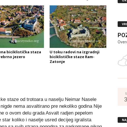
UR
VR
PO
Over
na biciklistička staza
U toku radovi na izgradnji
ebrno jezero
biciklističke staze Ram-
Zatonje
S
ticke staze od trotoara u naselju Neimar Nasele
 nigde nema asvaltirano pre nekoliko godina Nije
ine o ovom delu grada Asvalt radjen pepelom
star koliko i naselje usred decijeg igralista
NA
jena sa svih strana pogodna za narkomane nikog