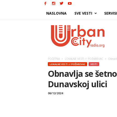
NASLOVNA
SVE VESTI
SERVIS
Urban
City
POČETNA
LOKALNE VESTI // POŽAREVAC
Obnavlj
LOKALNE VESTI // POŽAREVAC
VESTI
Obnavlja se šetno-
Dunavskoj ulici
06/12/2024