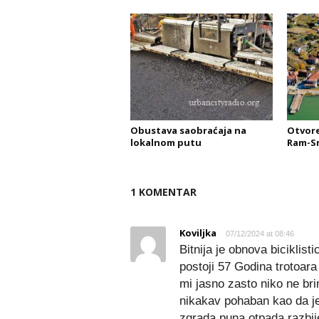
Obustava saobraćaja na
Otvore
lokalnom putu
Ram-Sr
1 KOMENTAR
Koviljka
07/12/2024 at 08:46
Bitnija je obnova biciklis
postoji 57 Godina trotoara
mi jasno zasto niko ne br
nikakav pohaban kao da je 
zgrada puna otpada razbi