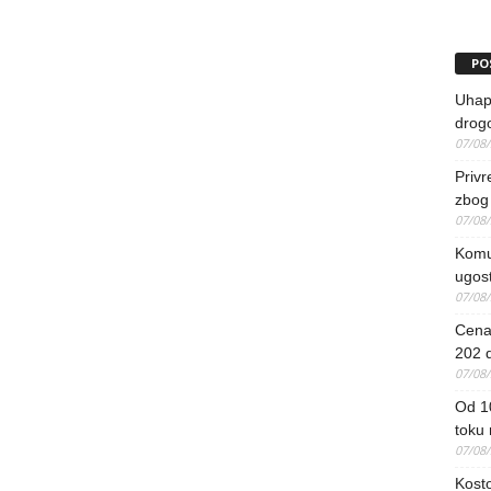
PO
Uhapš
drog
07/08
Priv
zbog 
07/08
Komun
ugost
07/08
Cena 
202 d
07/08
Od 1
toku
07/08
Kosto