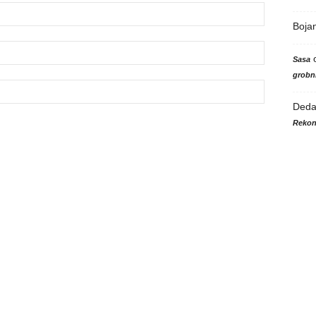
Boja
Sasa
grobni
Ded
Rekon