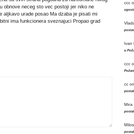
ccc
o
u obnove neceg sto vec postoji jer niko ne
ugosti
je aljkavo urade posao Ma dzaba je pisati mi
bitni ima funkcionera sveznajuci Propao grad
Vlad
postav
Ivan
u Poža
ccc
o
Požare
cc
o
posta
Mira
posta
Milos
posta