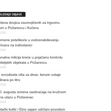
SLEDNJE OBJAVE
ena dvojica osumnjičenih za trgovinu
om u Požarevcu i Kučevu
/2026
remene poteškoće u vodosnabdevanju
kvara na trafostanici
/2026
alna milicija kreće u pojačanu kontrolu
iteljskih objekata u Požarevcu
/2026
evrodizela viša za dinar, benzin ostaje
inara po litru
/2026
0. avgusta izmena saobraćaja na kružnom
 na ulazu u Požarevac
/2026
lački kotlić i Etno sajam održani povodom