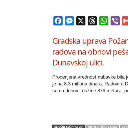
Facebook
Messenger
X
Thread
Wha
V
Gradska uprava Požar
radova na obnovi pešač
Dunavskoj ulici.
Procenjena vrednost nabavke bila j
je na 8,3 miliona dinara. Radovi u 
se na deonici dužine 876 metara, p
KLJUČNE REČI/TAGOVI
BICIKLISTIČKA STAZA
DUN