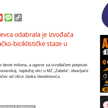
s
tsApp
iber
Gmail
Message
Copy
Link
evca odabrala je izvođača
ko-biciklističke staze u
e devet miliona, a ugovor sa izvođačem potpisan
Dunavskoj, najdužoj ulici u MZ „Zabela“, obavljaće
očev od Ulice Janka Veselinovića.
AVSKA ULICA
ZABELSKI PUT