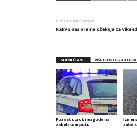
PRETHODNI ČLANAK
Kakvo nas vreme očekuje za viken
SLIČNI ČLANCI
VIŠE OD ISTOG AUTORA
Poznat uzrok nezgode na
Izmena
zabelskom putu
zabel