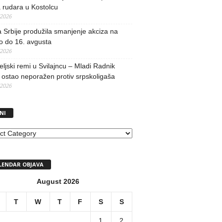
 rudara u Kostolcu
/2026
 Srbije produžila smanjenje akciza na
o do 16. avgusta
/2026
teljski remi u Svilajncu – Mladi Radnik
ostao neporažen protiv srpskoligaša
/2026
NI
I
LENDAR OBJAVA
August 2026
T
W
T
F
S
S
1
2