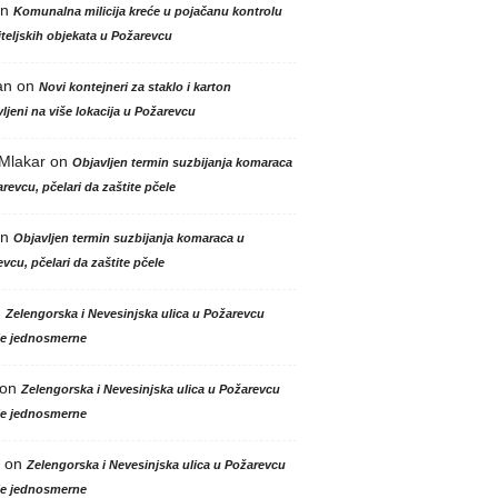
n
Komunalna milicija kreće u pojačanu kontrolu
teljskih objekata u Požarevcu
an
on
Novi kontejneri za staklo i karton
ljeni na više lokacija u Požarevcu
 Mlakar
on
Objavljen termin suzbijanja komaraca
revcu, pčelari da zaštite pčele
n
Objavljen termin suzbijanja komaraca u
vcu, pčelari da zaštite pčele
n
Zelengorska i Nevesinjska ulica u Požarevcu
le jednosmerne
on
Zelengorska i Nevesinjska ulica u Požarevcu
le jednosmerne
on
Zelengorska i Nevesinjska ulica u Požarevcu
le jednosmerne